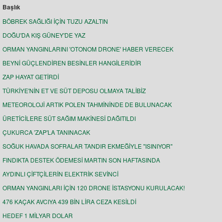
Başlık
BÖBREK SAĞLIĞI İÇİN TUZU AZALTIN
DOĞU'DA KIŞ GÜNEY'DE YAZ
ORMAN YANGINLARINI 'OTONOM DRONE' HABER VERECEK
BEYNİ GÜÇLENDİREN BESİNLER HANGİLERİDİR
ZAP HAYAT GETİRDİ
TÜRKİYE'NİN ET VE SÜT DEPOSU OLMAYA TALİBİZ
METEOROLOJİ ARTIK POLEN TAHMİNİNDE DE BULUNACAK
ÜRETİCİLERE SÜT SAĞIM MAKİNESİ DAĞITILDI
ÇUKURCA 'ZAP'LA TANINACAK
SOĞUK HAVADA SOFRALAR TANDIR EKMEĞİYLE "ISINIYOR"
FINDIKTA DESTEK ÖDEMESİ MARTIN SON HAFTASINDA
AYDINLI ÇİFTÇİLERİN ELEKTRİK SEVİNCİ
ORMAN YANGINLARI İÇİN 120 DRONE İSTASYONU KURULACAK!
476 KAÇAK AVCIYA 439 BİN LİRA CEZA KESİLDİ
HEDEF 1 MİLYAR DOLAR