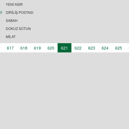
YENİ ASIR
Dİ
DİRİLİŞ POSTASI
SABAH
DOKUZ SÜTUN
MİLAT
6
617
618
619
620
621
622
623
624
625