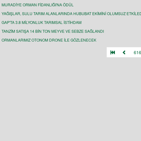
MURADİYE ORMAN FİDANLIĞI'NA ÖDÜL
YAĞIŞLAR, SULU TARIM ALANLARINDA HUBUBAT EKİMİNİ OLUMSUZ ETKİLE
GAP'TA 3.8 MİLYONLUK TARIMSAL İSTİHDAM
TANZİM SATIŞA 14 BİN TON MEYVE VE SEBZE SAĞLANDI
ORMANLARIMIZ OTONOM DRONE İLE GÖZLENECEK
61