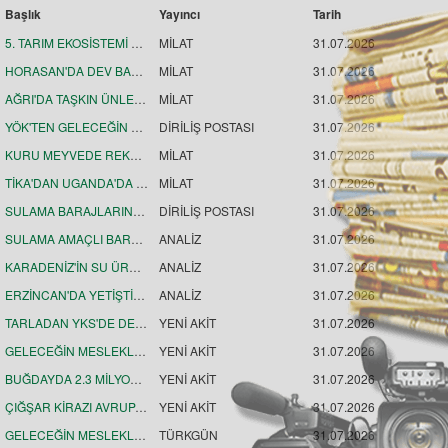
Başlık
Yayıncı
Tarih
5. TARIM EKOSİSTEMİ BULUŞMASINDA TARIM ÖN PLANDA
MİLAT
31.07.2026
HORASAN'DA DEV BARAJ PROJESİ SÜRÜYOR
MİLAT
31.07.2026
AĞRI'DA TAŞKIN ÜNLEMLERİ SÜRÜYOR
MİLAT
31.07.2026
YÖK'TEN GELECEĞİN MESLEKLERİ HAMLESİ
DİRİLİŞ POSTASI
31.07.2026
KURU MEYVEDE REKABET HAMLESİ
MİLAT
31.07.2026
TİKA'DAN UGANDA'DA KADINLARIN MESLEKİ EĞİTİMİNE DESTEK
MİLAT
31.07.2026
SULAMA BARAJLARINDA DOLULUK ARTTI
DİRİLİŞ POSTASI
31.07.2026
SULAMA AMAÇLI BARAJLARDA DOLULUK ORANI YÜZDE 80'E YAKLAŞTI
ANALİZ
31.07.2026
KARADENİZ'İN SU ÜRÜNLERİ İHRACATI 186,5 MİLYON DOLARI AŞTI
ANALİZ
31.07.2026
ERZİNCAN'DA YETİŞTİRİLEN BALIK YAVRULARI TÜRK SOMONU ÜRETİMİNE KATKI SAĞLIYOR
ANALİZ
31.07.2026
TARLADAN YKS'DE DERECEYE
YENİ AKİT
31.07.2026
GELECEĞİN MESLEKLERİNE YÖNELİK 70 YENİ BÖLÜM
YENİ AKİT
31.07.2026
BUĞDAYDA 2.3 MİLYON TON REKOLTE
YENİ AKİT
31.07.2026
ÇIĞŞAR KİRAZI AVRUPA'YA UZANDI
YENİ AKİT
31.07.2026
GELECEĞİN MESLEKLERİNE YÖNELİK 70'E YAKIN YENİ PROGRAM
TÜRKGÜN
31.07.2026