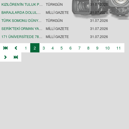
KIZILÖREN'İN TULUK PEYNİRLERİ MAĞARALARA EMANET EDİLDİ
TÜRKGÜN
31.07.2026
BARAJLARDA DOLULUK ORANI YÜZDE 80'E YAKLAŞTI
MİLLİ GAZETE
31.07.2026
TÜRK SOMONU DÜNYAYA AÇILIYOR
TÜRKGÜN
31.07.2026
SERİK'TEKİ ORMAN YANGINI SÖNDÜRÜLDÜ
MİLLİ GAZETE
31.07.2026
171 ÜNİVERSİTEDE 785'E ULAŞTI
MİLLİ GAZETE
31.07.2026
1
2
3
4
5
6
7
8
9
10
11