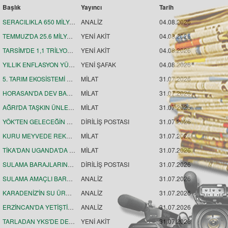
Başlık
Yayıncı
Tarih
SERACILIKLA 650 MİLYON LİRALIK MUCİZE
ANALİZ
04.08.2026
TEMMUZ'DA 25.6 MİLYAR DOLARLA İHRACAT REKORU
YENİ AKİT
04.08.2026
TARSİM'DE 1,1 TRİLYON LİRALIK TARIMSAL VARLIK SİGORTALANDI
YENİ AKİT
04.08.2026
YILLIK ENFLASYON YÜZDE 31.75
YENİ ŞAFAK
04.08.2026
5. TARIM EKOSİSTEMİ BULUŞMASINDA TARIM ÖN PLANDA
MİLAT
31.07.2026
HORASAN'DA DEV BARAJ PROJESİ SÜRÜYOR
MİLAT
31.07.2026
AĞRI'DA TAŞKIN ÜNLEMLERİ SÜRÜYOR
MİLAT
31.07.2026
YÖK'TEN GELECEĞİN MESLEKLERİ HAMLESİ
DİRİLİŞ POSTASI
31.07.2026
KURU MEYVEDE REKABET HAMLESİ
MİLAT
31.07.2026
TİKA'DAN UGANDA'DA KADINLARIN MESLEKİ EĞİTİMİNE DESTEK
MİLAT
31.07.2026
SULAMA BARAJLARINDA DOLULUK ARTTI
DİRİLİŞ POSTASI
31.07.2026
SULAMA AMAÇLI BARAJLARDA DOLULUK ORANI YÜZDE 80'E YAKLAŞTI
ANALİZ
31.07.2026
KARADENİZ'İN SU ÜRÜNLERİ İHRACATI 186,5 MİLYON DOLARI AŞTI
ANALİZ
31.07.2026
ERZİNCAN'DA YETİŞTİRİLEN BALIK YAVRULARI TÜRK SOMONU ÜRETİMİNE KATKI SAĞLIYOR
ANALİZ
31.07.2026
TARLADAN YKS'DE DERECEYE
YENİ AKİT
31.07.2026