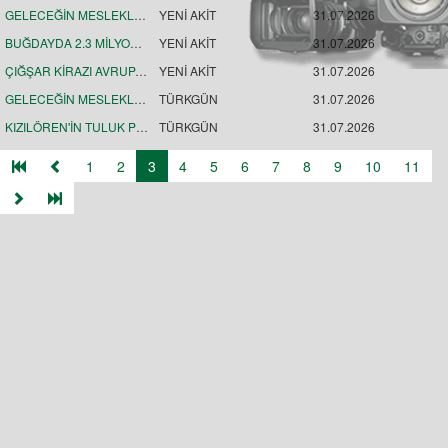
GELECEĞİN MESLEKLERİNE YÖNELİK 70 YENİ BÖLÜM
YENİ AKİT
31.07.2026
BUĞDAYDA 2.3 MİLYON TON REKOLTE
YENİ AKİT
31.07.2026
ÇIĞŞAR KİRAZI AVRUPA'YA UZANDI
YENİ AKİT
31.07.2026
GELECEĞİN MESLEKLERİNE YÖNELİK 70'E YAKIN YENİ PROGRAM
TÜRKGÜN
31.07.2026
KIZILÖREN'İN TULUK PEYNİRLERİ MAĞARALARA EMANET EDİLDİ
TÜRKGÜN
31.07.2026
1
2
3
4
5
6
7
8
9
10
11