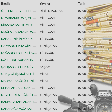
Başlık
Yayıncı
Tarih
ÜRETİME DEVLET ELİ DEĞİYOR
DİRİLİŞ POSTASI
07.08.2026
DİYARBAKIR'DA İÇME SUYU HAVZASINA YAKLAŞANLARA "UYARI"
MİLLİ GAZETE
07.08.2026
KİRAZDA KALİTE VE YÜKSEK VERİM, İHRACATTA AVANTAJ SAĞLAYACAK
MİLLİ GAZETE
07.08.2026
MUĞLA'DA YANGINDAN ETKİLENEN ÜRETİCİLER İÇİN HASAR TESPİT ÇALIŞMALARI SÜRÜYOR
MİLLİ GAZETE
07.08.2026
KARADENİZ'İN KÖPEK BALIKLARI KORUNACAK
TÜRKGÜN
07.08.2026
HAYVANCILIKTA ÇİPLİ TAKİP DÖNEMİ
YENİ ŞAFAK
07.08.2026
DOĞANIN EN ETKİLİ AVCI BÖCEĞİ: KATİL SİNEK
TÜRKGÜN
07.08.2026
KÖYLERDE KURAKLIK RİSKİNE ÇÖZÜM ARAYIŞI
TÜRKGÜN
07.08.2026
ÇALIŞAN 3 YILLIK GÜVENCE
AKŞAM
07.08.2026
GENÇ GİRİŞİMCİ AİLE İŞLETMESİNİ BÜYÜTÜYOR
MİLAT
07.08.2026
MARMARA GÖLÜ YENİDEN CANLANDI
MİLAT
07.08.2026
SERALARDA "SICAK" MESAİ
MİLLİ GAZETE
07.08.2026
DEVLET DESTEĞİ SÜT VERİMİNİ 5 KAT ARTIRDI
YENİ ŞAFAK
07.08.2026
BAKIMSIZ TARLADAN 1 TONLUK ARONYA HASADINA
YENİ ŞAFAK
07.08.2026
KARABAĞ AYAĞA KALKIYOR
YENİ ŞAFAK
07.08.2026