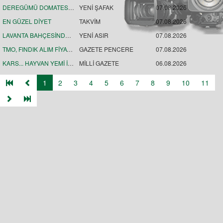
DEREGÜMÜ DOMATESİ DÜNYA PAZARINDA
YENİ ŞAFAK
07.08.2026
EN GÜZEL DİYET
TAKVİM
07.08.2026
LAVANTA BAHÇESİNDE MOR COŞKU
YENİ ASIR
07.08.2026
TMO, FINDIK ALIM FİYATLARINI AÇIKLADI ÜRETİCİ TEPKİLİ
GAZETE PENCERE
07.08.2026
KARS... HAYVAN YEMİ İÇİN OT BİÇME MESAİSİ BAŞLADI
MİLLİ GAZETE
06.08.2026
1
2
3
4
5
6
7
8
9
10
11