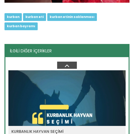
kurban
kurban eti
kurban etinin saklanması
kurban bayramı
İLGİLİ DİĞER İÇERİKLER
KURBAN KESİMİ VE SONRASI
Devamını Oku ->
KURBANLIK HAYVAN SEÇİMİ