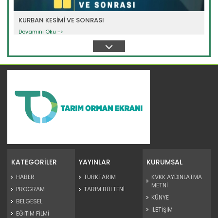
KURBAN KESİMİ VE SONRASI
Devamını Oku ->
KURBANLIK HAYVAN SEÇİMİ
Devamını Oku ->
KATEGORİLER
YAYINLAR
KURUMSAL
HABER
TÜRKTARIM
KVKK AYDINLATMA
METNİ
PROGRAM
TARIM BÜLTENİ
KÜNYE
BELGESEL
İLETİŞİM
EĞİTİM FİLMİ