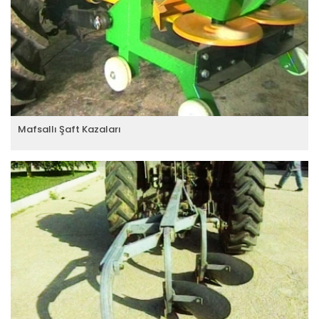
Mafsallı Şaft Kazaları