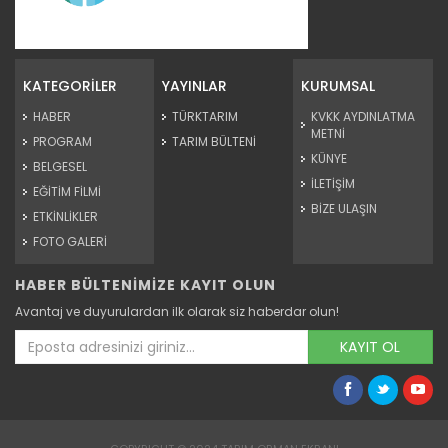
Tarım Orman Tohum 7.Bölüm (Dr....
Devamını Oku ->
KATEGORİLER
YAYINLAR
KURUMSAL
HABER
TÜRKTARIM
KVKK AYDINLATMA
METNİ
PROGRAM
TARIM BÜLTENİ
KÜNYE
BELGESEL
İLETİŞİM
EĞİTİM FİLMİ
BİZE ULAŞIN
ETKİNLİKLER
FOTO GALERİ
HABER BÜLTENİMİZE KAYIT OLUN
Tarım Orman Tohum 4.Bölüm...
Avantaj ve duyurulardan ilk olarak siz haberdar olun!
Devamını Oku ->
KAYIT OL