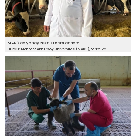
MAKÜ’de yapay zekalı tarım dönemi
Burdur Mehmet Akif Ersoy Üniversitesi (MAKÜ), tarım ve
hayvancılıkta yaşanan iş gücü sorununa teknolojik çözümler
üretecek nitelikli insan kaynağı yetiştirmek amacıyla bu yıl yapay
zeka, robotik ve dijital tarım odaklı yeni bölümlerine ilk
öğrencilerini kabul ediyor.
Devamını Oku ->