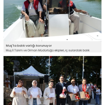
Muş'ta balık varlığı korunuyor
Muş İl Tarım ve Orman Müdürlüğü ekipleri, iç sulardaki balık
varlığını korumak ve su ürünleri avcılığının sürdürülebilirliğini
sağlamak amacıyla av yasağı döneminde tekneyle denetim
yaptı.
Devamını Oku ->