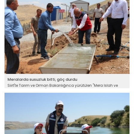
Meralarda susuzluk bitti, göç durdu
Siirt'te Tarım ve Orman Bakanlığınca yürütülen "Mera Islah ve
Amenajman Projeleri" kapsamında açılan sondaj kuyuları, güneş
enerjili su sistemleri, süt sağım alanları ve çoban barınakları
sayesinde besiciler daha modern ve konforlu koşullarda
hayvancılık yapıyor. Altyapısı güçlendirilen meralar verimliliği
artırırken, yetiştiricilerin uzak yaylalara göç etme zorunluluğunu
da ortadan kaldırıyor.
Devamını Oku ->