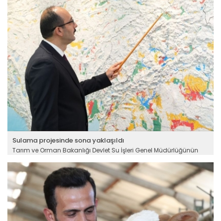
Sulama projesinde sona yaklaşıldı
Tarım ve Orman Bakanlığı Devlet Su İşleri Genel Müdürlüğünün
Erzincan’da hayata geçirdiği Turnaçayırı Barajı Sulaması
Projesi'nin yüzde 52'si tamamlandı. 2029 yılı sonunda
tamamlanması planlanan projeyle üreticilere yıllık yaklaşık 1
milyar 862 milyon lira ek gelir sağlanması hedefleniyor.
Devamını Oku ->