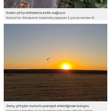
Kadın çiftçi istihdama katkı sağlıyor
Konya’nın Güneysınır ilçesinde yaşayan 2 çocuk annesi 41
yaşındaki Fadime Uysal, yerel yönetimlerin desteğiyle kurduğu 2
dönümlük serada ilk domates hasadını yaptı. Sezon sonunda
60 ton rekolte bekleyen girişimci kadın, hem bölgedeki kadınlara
istihdam sağlıyor hem de azmiyle herkese örnek oluyor.
Devamını Oku ->
Genç çiftçiler motorlu paraşüt etkinliğinde buluştu
Konya’nın Karatay ilçesi Esentepe köyünde çiftçilik yapan