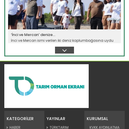
‘İnci ve Mercan’ denize...
İnci ve Mercan ismi verilen iki deniz kaplumbağasına uydu
cihazı takıldı....
Devamını Oku ->
TİGEM'den damızlık desteği
İşletmelerinde 400 binden fazla küçük ve büyükbaş hayvan
barındıran TİGEM...
KATEGORİLER
YAYINLAR
KURUMSAL
Devamını Oku ->
HABER
TÜRKTARIM
KVKK AYDINLATMA