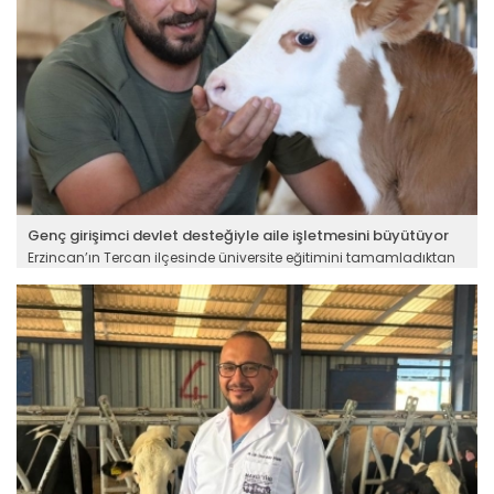
Genç girişimci devlet desteğiyle aile işletmesini büyütüyor
Erzincan’ın Tercan ilçesinde üniversite eğitimini tamamladıktan
sonra baba mesleğine yönelen genç girişimci Bilal Akyıldız, Tarım
ve Kırsal Kalkınmayı Destekleme Kurumunun hibe desteğiyle
kurulan aile işletmesini büyüterek profesyonel hayvancılığın örnek
tesislerinden biri haline getirdi.
Devamını Oku ->