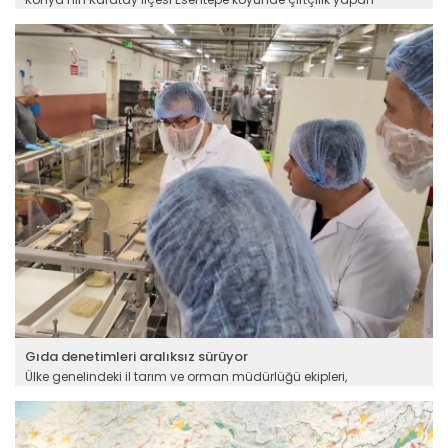
Handan ve Timur Bulut çifti, düzenledikleri motorlu paraşüt
(paramotor) etkinliği ile genç meslektaşlarını bir araya getirdi.
Devamını Oku ->
Gıda denetimleri aralıksız sürüyor
Ülke genelindeki il tarım ve orman müdürlüğü ekipleri,
vatandaşların sağlıklı ve güvenilir gıdaya ulaşmasını sağlamak
için denetimlerini sürdürüyor.
Devamını Oku ->