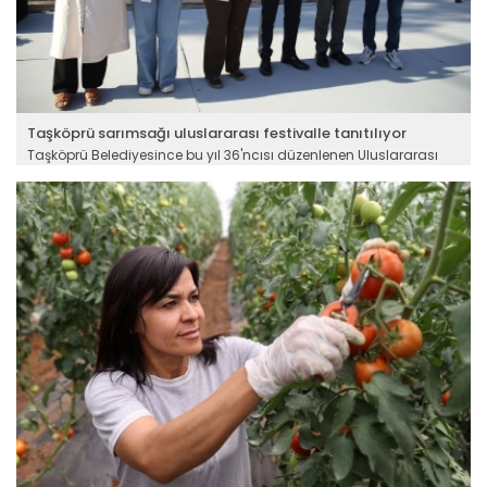
Taşköprü sarımsağı uluslararası festivalle tanıtılıyor
Taşköprü Belediyesince bu yıl 36'ncısı düzenlenen Uluslararası
Taşköprü Kültür ve Sarımsak Festivali başladı. Yerli, yabancı dans
gruplarının gösterileriyle renklenen festivalle Kastamonu’nun ve
ilçenin; tarihinin, kültürünün, el sanatlarının, yöresel lezzetlerinin
daha geniş kitlelere ulaştırılması hedefleniyor.
Devamını Oku ->