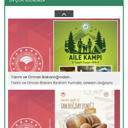
EN ÇOK İZLENENLER
Bakan Yumaklı kayısı hasadına...
Tarım ve Orman Bakanı İbrahim Yumaklı Malatya’da
temaslarda bulundu, kayısı...
Devamını Oku ->
Tarım ve Orman Bakanlığından...
Tarım ve Orman Bakanı İbrahim Yumaklı, ailelerin doğayla
bağlarını...
Devamını Oku ->