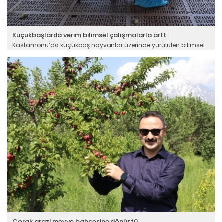
Küçükbaşlarda verim bilimsel çalışmalarla arttı
Kastamonu’da küçükbaş hayvanlar üzerinde yürütülen bilimsel
çalışmalar meyvesini verdi. Tarım ve Orman Bakanlığı ile
Kastamonu Üniversitesi iş birliğinde kurulan çiftlikte titizlikle
yürütülen bakım, besleme, sağlık kontrolleri ve aşılama
çalışmalarının sonucunda 55 koyun 100'ün üzerinde kuzu
doğurdu.
Devamını Oku ->
Çorak arazi meyve bahçesine dönüştü