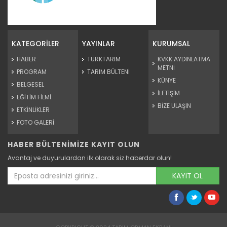
Tarım Orman Gıdamıza Bakalım...
Devamını Oku ->
KATEGORİLER
YAYINLAR
KURUMSAL
HABER
TÜRKTARIM
KVKK AYDINLATMA
METNİ
PROGRAM
TARIM BÜLTENİ
KÜNYE
BELGESEL
İLETİŞİM
EĞİTİM FİLMİ
BİZE ULAŞIN
ETKİNLİKLER
FOTO GALERİ
HABER BÜLTENİMİZE KAYIT OLUN
Tarım Orman Gıdamıza Bakalım...
Avantaj ve duyurulardan ilk olarak siz haberdar olun!
Devamını Oku ->
KAYIT OL