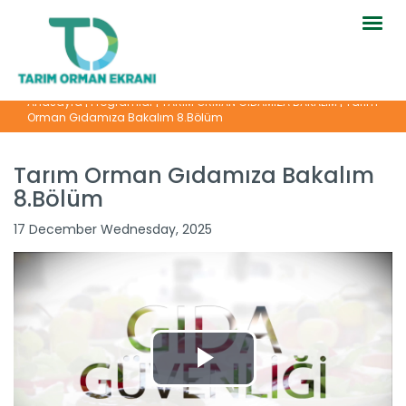
Togg
navig
Anasayfa
|
Programlar
|
TARIM ORMAN GIDAMIZA BAKALIM
|
Tarım
Orman Gıdamıza Bakalım 8.Bölüm
Tarım Orman Gıdamıza Bakalım
8.Bölüm
17 December Wednesday, 2025
Tarım Orman Gıdamıza Bakalım...
Devamını Oku ->