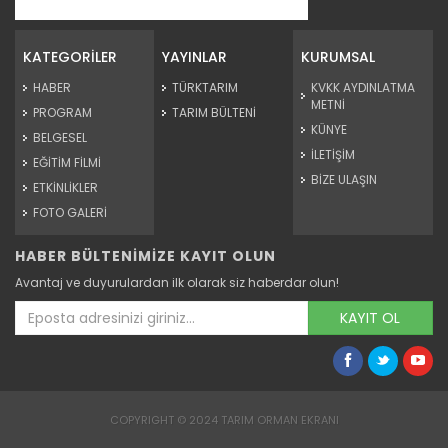
Tarım Orman Gıdamıza Bakalım...
Devamını Oku ->
KATEGORİLER
YAYINLAR
KURUMSAL
HABER
TÜRKTARIM
KVKK AYDINLATMA
METNİ
PROGRAM
TARIM BÜLTENİ
KÜNYE
BELGESEL
İLETİŞİM
EĞİTİM FİLMİ
BİZE ULAŞIN
ETKİNLİKLER
FOTO GALERİ
HABER BÜLTENİMİZE KAYIT OLUN
Tarım Orman Gıdamıza Bakalım...
Avantaj ve duyurulardan ilk olarak siz haberdar olun!
Devamını Oku ->
KAYIT OL
COPYRIGHT © 2024 TARIM ORMAN EKRANI