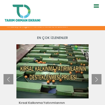
Togg
navig
Anasayfa
|
Eğitim Filmleri
|
KIRSAL KALKINMA
EN ÇOK İZLENENLER
Kırsal Kalkınma Yatırımlarının
Göç Ol