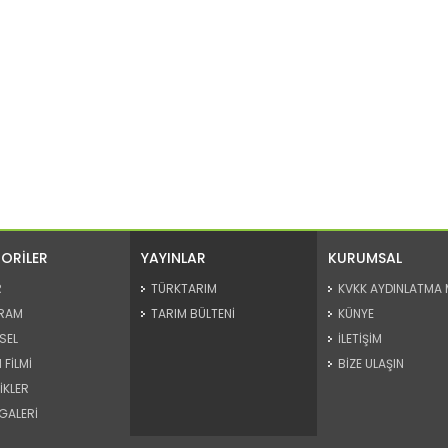
ORİLER
YAYINLAR
KURUMSAL
R
TÜRKTARIM
KVKK AYDINLATMA 
RAM
TARIM BÜLTENİ
KÜNYE
SEL
İLETİŞİM
 FİLMİ
BİZE ULAŞIN
İKLER
GALERİ