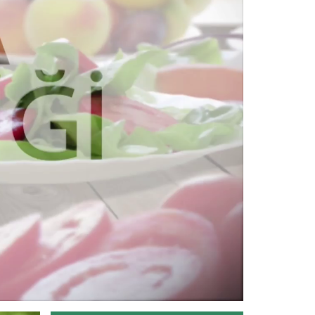
Devamını Oku ->
Tarım Orman Gıdamıza Bakalım...
Devamını Oku ->