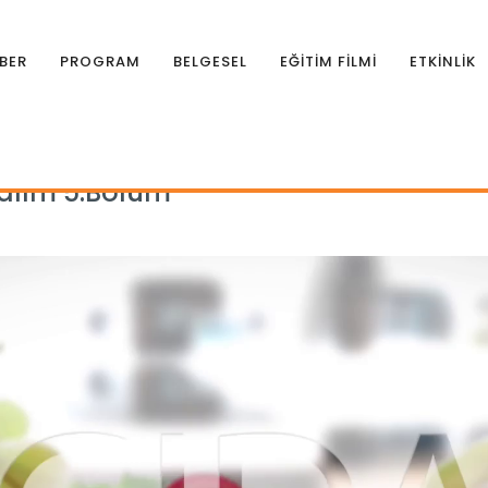
BER
PROGRAM
BELGESEL
EĞİTİM FİLMİ
ETKİNLİK
|
Tarım Orman Gıdamıza Bakalım 5.Bölüm
alım 5.Bölüm