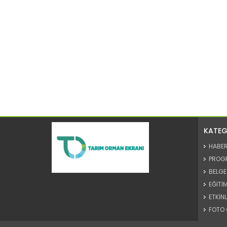
KATEG
HABE
PROG
BELGE
EĞİTİM
ETKİNL
FOTO 