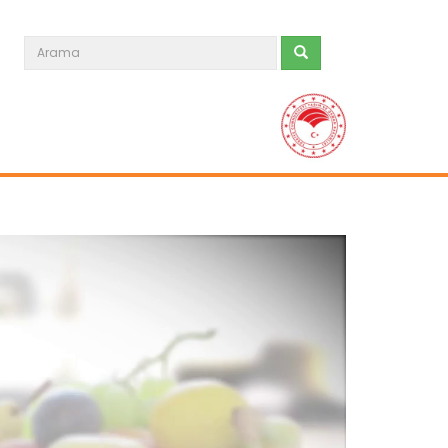
Tarım Orman Gıdamıza Bakalım...
Devamını Oku ->
Tarım Orman Gıdamıza Bakalım...