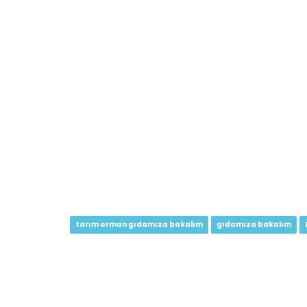
tarım orman gıdamıza bakalım
gıdamıza bakalım