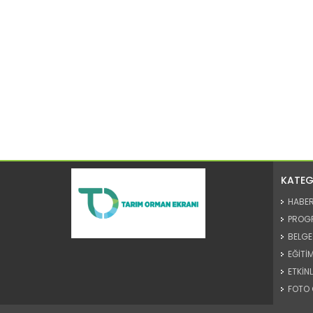
KATEG
HABE
PROG
BELGE
EĞİTİM
ETKİNL
FOTO 