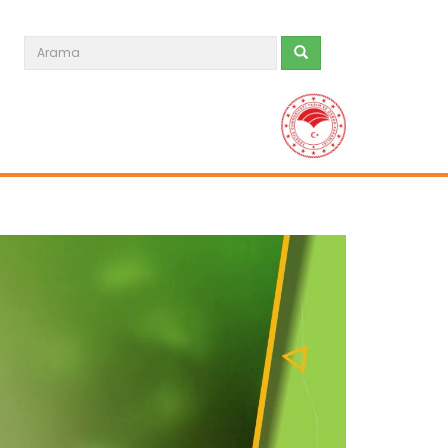
Tarım Orman Tohum 31.Bölüm
Devamını Oku ->
Tarım Orman Tohum 30.Bölüm