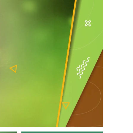
Devamını Oku ->
Tarım Orman Tohum 29.Bölüm
Devamını Oku ->