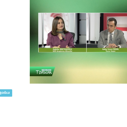
AŞOĞLU