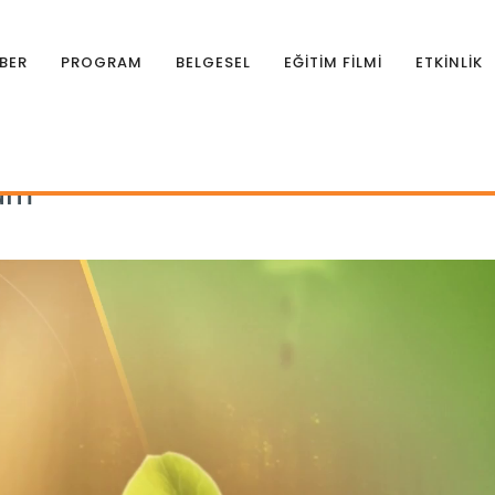
BER
PROGRAM
BELGESEL
EĞİTİM FİLMİ
ETKİNLİK
man Tohum 35.Bölüm
lüm