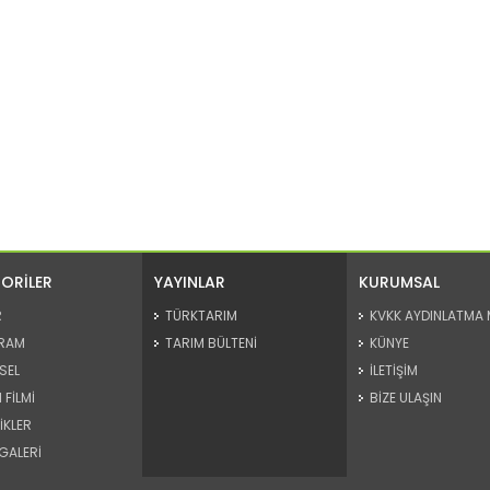
ORİLER
YAYINLAR
KURUMSAL
R
TÜRKTARIM
KVKK AYDINLATMA 
RAM
TARIM BÜLTENİ
KÜNYE
SEL
İLETİŞİM
 FİLMİ
BİZE ULAŞIN
İKLER
GALERİ