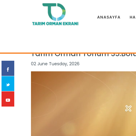
ANASAYFA
HA
Anasayfa
|
Programlar
|
TARIM ORMAN TOHUM
|
Tarım Or
Tarım Orman Tohum 35.Bö
02 June Tuesday, 2026