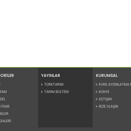
ORİLER
YAYINLAR
KURUMSAL
R
TÜRKTARIM
KVKK AYDINLATMA 
RAM
TARIM BÜLTENİ
KÜNYE
SEL
İLETİŞİM
 FİLMİ
BİZE ULAŞIN
İKLER
GALERİ