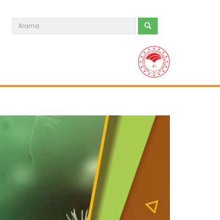
Tarım Orman Tohum 32.Bölüm
Devamını Oku ->
Tarım Orman Tohum 31.Bölüm