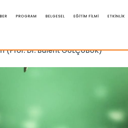
BER
PROGRAM
BELGESEL
EĞİTİM FİLMİ
ETKİNLİK
an Tohum 5.Bölüm (Prof. Dr. Bülent GÜLÇUBUK)
(Prof. Dr. Bülent GÜLÇUBUK)