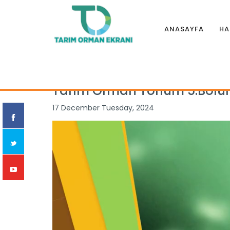
ANASAYFA
HA
Anasayfa
|
Programlar
|
TARIM ORMAN TOHUM
|
Tarım Orm
Tarım Orman Tohum 5.Bölüm 
17 December Tuesday, 2024