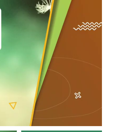
Devamını Oku ->
Tarım Orman Tohum 30.Bölüm
Devamını Oku ->