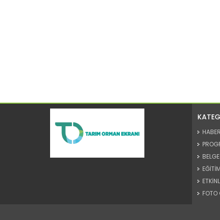
KATEG
HABE
PROG
BELGE
EĞİTİM
ETKİNL
FOTO 