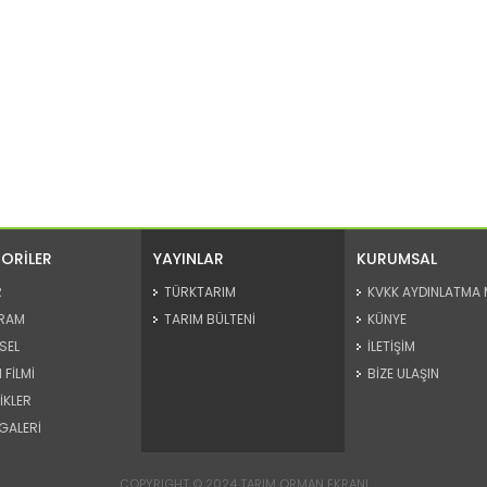
ORİLER
YAYINLAR
KURUMSAL
R
TÜRKTARIM
KVKK AYDINLATMA 
RAM
TARIM BÜLTENİ
KÜNYE
SEL
İLETİŞİM
 FİLMİ
BİZE ULAŞIN
İKLER
GALERİ
COPYRIGHT © 2024 TARIM ORMAN EKRANI