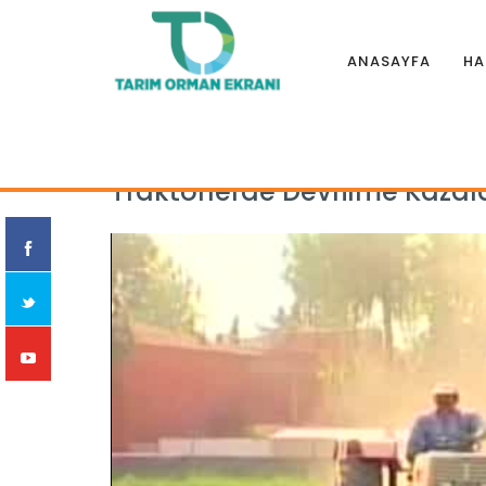
ANASAYFA
HA
Anasayfa
|
Eğitim Filmleri
|
MEKANİZASYON VE İŞ GÜVENLİĞİ
Traktörlerde Devrilme Kazal