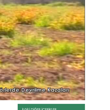
Römork (Tarım Arabası)...
Devamını Oku ->
İLGİLİ DİĞER İÇERİKLER