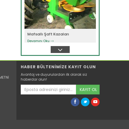
Mafsallı Şaft Kazaları
Devamını Oku ->
HABER BÜLTENİMİZE KAYIT OLUN
Avantaj ve duyurulardan ilk olarak siz
METNİ
haberdar olun!
KAYIT OL
Toprak İşleme Aletleri...
Devamını Oku ->