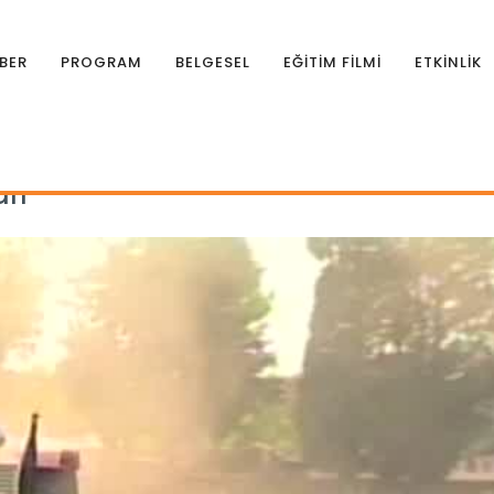
BER
PROGRAM
BELGESEL
EĞİTİM FİLMİ
ETKİNLİK
|
Traktörlerde Devrilme Kazaları
arı