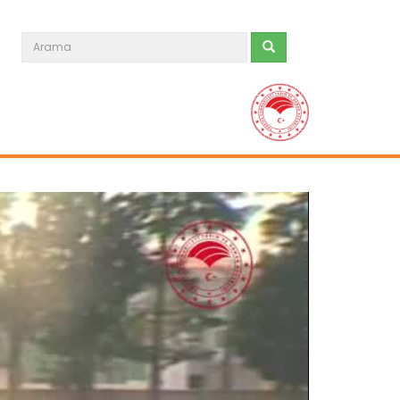
Toprak İşleme Aletleri...
Devamını Oku ->
Ekim, Santrifüjlü Gübre...
Devamını Oku ->