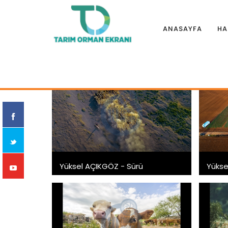
ANASAYFA
HA
Anasayfa
|
Fotoğraf Albümleri
|
10. Tarım ve İnsan Fotoğr
Yüksel AÇIKGÖZ - Sürü
Yükse