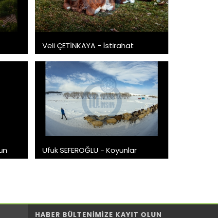
Veli ÇETİNKAYA - İstirahat
un
Ufuk SEFEROĞLU - Koyunlar
HABER BÜLTENİMİZE KAYIT OLUN