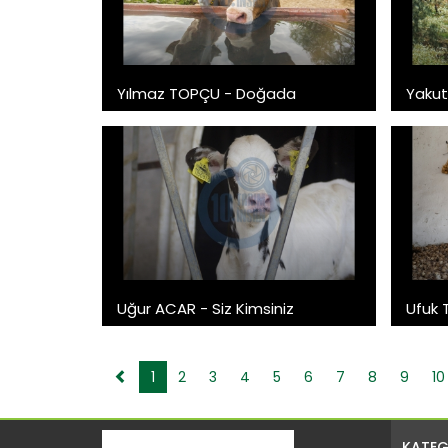
Yılmaz TOPÇU - Doğada
Yakut
Uğur ACAR - Siz Kimsiniz
Ufuk 
1
2
3
4
5
6
7
8
9
10
KATEG