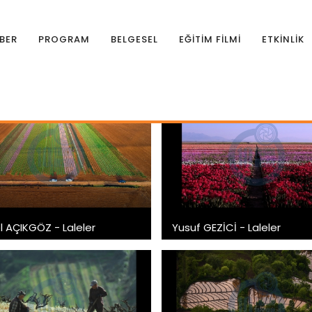
BER
PROGRAM
BELGESEL
EĞİTİM FİLMİ
ETKİNLİK
af Yarışması
l AÇIKGÖZ - Laleler
Yusuf GEZİCİ - Laleler