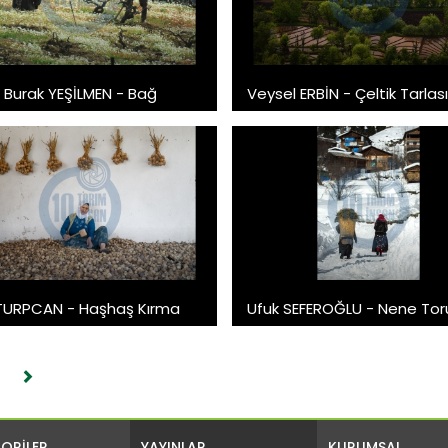
 Burak YEŞİLMEN - Bağ
Veysel ERBİN - Çeltik Tarlası
TURPCAN - Haşhaş Kırma
Ufuk SEFEROĞLU - Nene Tor
ORİLER
YAYINLAR
KURUMSAL