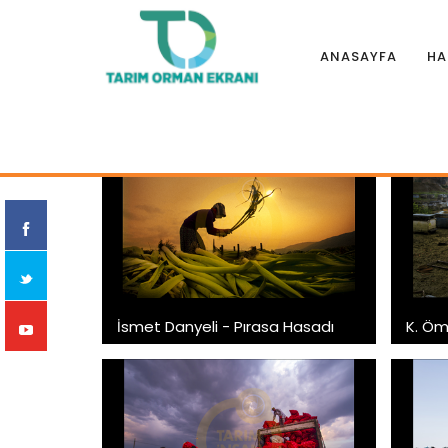
ANASAYFA
HA
Anasayfa
|
Fotoğraf Albümleri
|
7. Tarım ve İnsan Fotoğra
İsmet Danyeli - Pırasa Hasadı
K. Öm