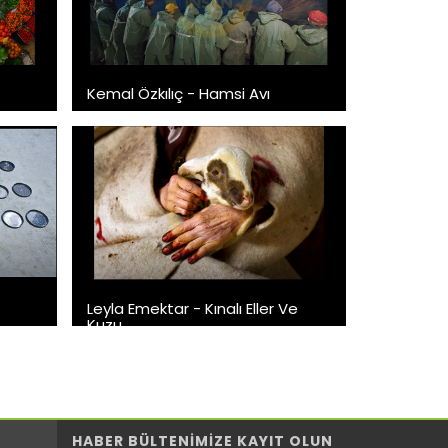
Kemal Özkılıç - Hamsi Avı
Leyla Emektar - Kınalı Eller Ve
Kuzu
HABER BÜLTENİMİZE KAYIT OLUN