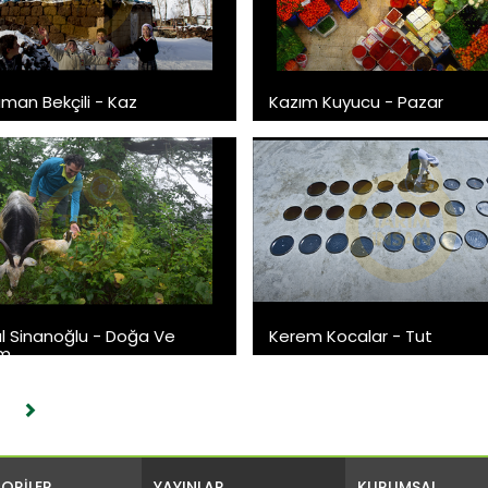
man Bekçili - Kaz
Kazım Kuyucu - Pazar
 Sinanoğlu - Doğa Ve
Kerem Kocalar - Tut
m
ORİLER
YAYINLAR
KURUMSAL