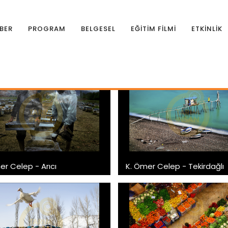
BER
PROGRAM
BELGESEL
EĞİTİM FİLMİ
ETKİNLİK
f Yarışması
er Celep - Arıcı
K. Ömer Celep - Tekirdağlı