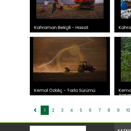
Kahraman Bekçili - Hasat
Kahra
Kemal Özkılıç - Tarla Sürümü
Kemal
Yaşa
1
2
3
4
5
6
7
8
9
10
KATEG