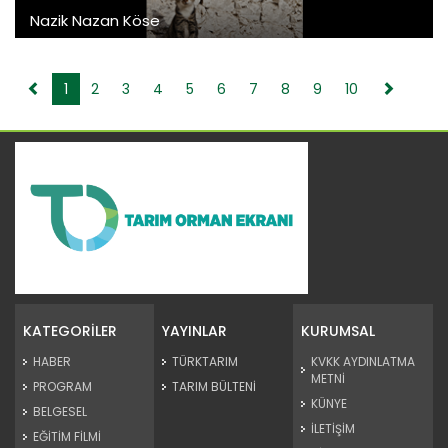
Nazik Nazan Köse
1
2
3
4
5
6
7
8
9
10
KATEGORİLER
YAYINLAR
KURUMSAL
HABER
TÜRKTARIM
KVKK AYDINLATMA
METNİ
PROGRAM
TARIM BÜLTENİ
KÜNYE
BELGESEL
İLETİŞİM
EĞİTİM FİLMİ