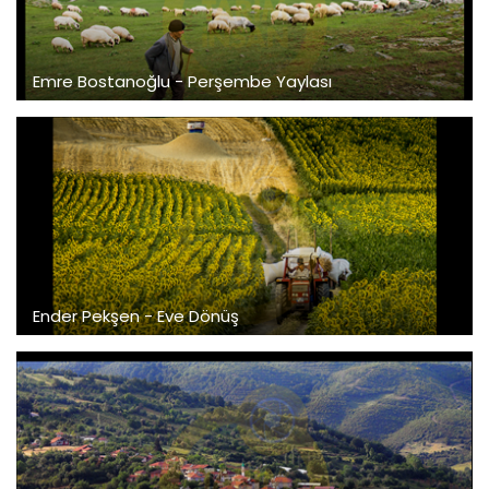
Emre Bostanoğlu - Perşembe Yaylası
Ender Pekşen - Eve Dönüş