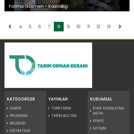
Fatma Gökmen - Kasnakçı
4
5
6
7
8
9
10
11
12
13
KATEGORİLER
YAYINLAR
KURUMSAL
HABER
TÜRKTARIM
KVKK AYDINLATMA
METNİ
PROGRAM
TARIM BÜLTENİ
KÜNYE
BELGESEL
İLETİŞİM
EĞİTİM FİLMİ