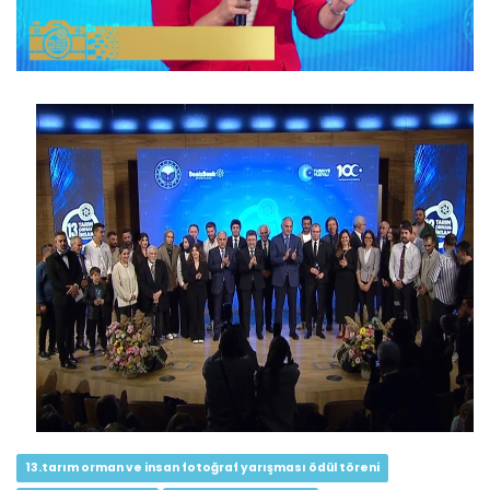
13. Tarım Orman ve İnsan...
Devamını Oku ->
13. Tarım Orman ve İnsan...
Devamını Oku ->
13.tarım orman ve insan fotoğraf yarışması ödül töreni