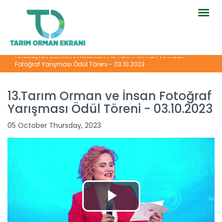
Togg
navig
Anasayfa
|
Etkinlik
|
ETKİNLİKLER
|
13.Tarım Orman ve İnsan
Fotoğraf Yarışması Ödül Töreni - 03.10.2023
13.Tarım Orman ve İnsan Fotoğraf
Yarışması Ödül Töreni - 03.10.2023
05 October Thursday, 2023
14. Uluslararası Tarım Orman...
Toprağın, suyun, tarımın ve ormanın önemi konusunda
bireysel ve...
Devamını Oku ->