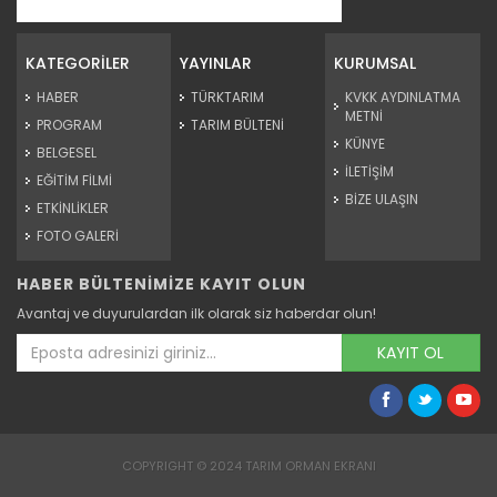
14. Uluslararası Tarım Orman...
Toprağın, suyun, tarımın ve ormanın önemi konusunda
bireysel ve...
KATEGORİLER
YAYINLAR
KURUMSAL
Devamını Oku ->
HABER
TÜRKTARIM
KVKK AYDINLATMA
METNİ
PROGRAM
TARIM BÜLTENİ
KÜNYE
BELGESEL
İLETİŞİM
EĞİTİM FİLMİ
BİZE ULAŞIN
ETKİNLİKLER
FOTO GALERİ
HABER BÜLTENİMİZE KAYIT OLUN
13. Tarım Orman ve İnsan...
Avantaj ve duyurulardan ilk olarak siz haberdar olun!
Devamını Oku ->
KAYIT OL
COPYRIGHT © 2024 TARIM ORMAN EKRANI