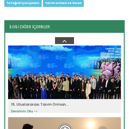
fotoğraf yarışması
tarım orman ve insan
İLGİLİ DİĞER İÇERİKLER
12. Tarım Orman ve İnsan...
Devamını Oku ->
15. Uluslararası Tarım Orman...
Devamını Oku ->