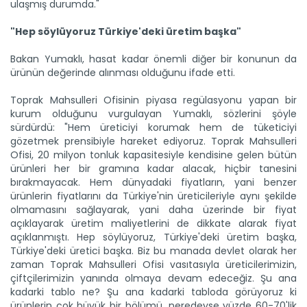
ulaşmış durumda."
"Hep söylüyoruz Türkiye'deki üretim başka"
Bakan Yumaklı, hasat kadar önemli diğer bir konunun da
ürünün değerinde alınması olduğunu ifade etti.
Toprak Mahsulleri Ofisinin piyasa regülasyonu yapan bir
kurum olduğunu vurgulayan Yumaklı, sözlerini şöyle
sürdürdü: "Hem üreticiyi korumak hem de tüketiciyi
gözetmek prensibiyle hareket ediyoruz. Toprak Mahsulleri
Ofisi, 20 milyon tonluk kapasitesiyle kendisine gelen bütün
ürünleri her bir gramına kadar alacak, hiçbir tanesini
bırakmayacak. Hem dünyadaki fiyatların, yani benzer
ürünlerin fiyatlarını da Türkiye'nin üreticileriyle aynı şekilde
olmamasını sağlayarak, yani daha üzerinde bir fiyat
açıklayarak üretim maliyetlerini de dikkate alarak fiyat
açıklanmıştı. Hep söylüyoruz, Türkiye'deki üretim başka,
Türkiye'deki üretici başka. Biz bu manada devlet olarak her
zaman Toprak Mahsulleri Ofisi vasıtasıyla üreticilerimizin,
çiftçilerimizin yanında olmaya devam edeceğiz. Şu ana
kadarki tablo ne? Şu ana kadarki tabloda görüyoruz ki
ürünlerin çok büyük bir bölümü, neredeyse yüzde 60-70'lik