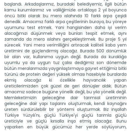
başlandı. Arkadaşlarımız, buradaki belediyemiz, ilgili bütün
kamu kurumlarımız ve valiliğimizle ortaklaşa 2 yıl boyunca
öncü bitki olarak bu mera ıslahında 10 farklı arpa çeşidi
Bakan Yumaklı, orman...
denedik. Amacımız farklı arpa çeşitlerinin buraya, bu yöreye
Tarım ve Orman Bakanı İbrahim Yumaklı, Antalya Kaş ve
uyumunu test etmek. Yani hangisinden daha iyi verim
Isparta...
alacağımızı düşünmek veya bunları tespit etmek, aynı
Devamını Oku ->
zamanda da mera ıslahını gerçekleştirmek. Bu proje 5 yıl
sürecek. Yani mera verimliliğini artıracak kaliteli kaba yem
üretimini de güçlendirmiş olacağız. Burada 500 dönümlük
bir alan var, kullanıma uygun değil. Burada da kuraklığa
uyumlu ya da uygun tuz çalısı dediğimiz son dönemde
bütün meralarımızda yaygınlaştırmaya gayret ettiğimiz bitki
türünü de protein değeri yüksek olması hasebiyle buralarda
ekmiş olacağız ki özellikle hayvancılık yapan
üreticilerimizden çok güzel de geri dönüşler aldık. Bütün
Taşköprü sarımsağı İspanya’da...
amacımız sadece bugüne yönelik değil, bu yıla yönelik değil.
Küresel iş birliklerinin geliştirilmesi amacıyla İspanya’da...
Memleketimizin geleceğine dair tarımsal üretiminin
Devamını Oku ->
geleceğine dair yapı taşlarını oluşturmak, kendi kaynağını
üreten sürdürülebilir bir yöntemi oluşturmak. Biz inşallah
Türkiye Yüzyılı'nı, güçlü Türkiye'yi güçlü tarımla güçlü
üreticiyle ve güçlü kırsalla inşa etmiş olacağız. Bunu
yaparken en büyük gücümüz her yerde söylüyorum,