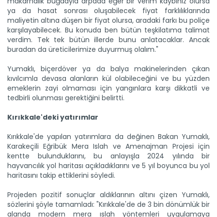
makarnalık buğdayla arpada eğer bir verim kaybınız olursa
ya da hasat sonrası oluşabilecek fiyat farklılıklarında
maliyetin altına düşen bir fiyat olursa, aradaki farkı bu poliçe
karşılayabilecek. Bu konuda ben bütün teşkilatıma talimat
verdim. Tek tek bütün illerde bunu anlatacaklar. Ancak
buradan da üreticilerimize duyurmuş olalım."
Yumaklı, biçerdöver ya da balya makinelerinden çıkan
kıvılcımla devasa alanların kül olabileceğini ve bu yüzden
emeklerin zayi olmaması için yangınlara karşı dikkatli ve
tedbirli olunması gerektiğini belirtti.
Kırıkkale'deki yatırımlar
Kırıkkale'de yapılan yatırımlara da değinen Bakan Yumaklı,
Karakeçili Eğribük Mera Islah ve Amenajman Projesi için
kentte bulunduklarını, bu anlayışla 2024 yılında bir
hayvancılık yol haritası açıkladıklarını ve 5 yıl boyunca bu yol
haritasını takip ettiklerini söyledi.
Projeden pozitif sonuçlar aldıklarının altını çizen Yumaklı,
sözlerini şöyle tamamladı: "Kırıkkale'de de 3 bin dönümlük bir
alanda modern mera ıslah yöntemleri uygulamaya