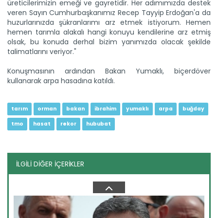
üreticilerimizin emeği ve gayretidir. Her adımımızda destek
veren Sayın Cumhurbaşkanımız Recep Tayyip Erdoğan'a da
huzurlarınızda şükranlarımı arz etmek istiyorum. Hemen
hemen tarımla alakalı hangi konuyu kendilerine arz etmiş
olsak, bu konuda derhal bizim yanımızda olacak şekilde
talimatlarını veriyor."
Tarım ve Orman Bakanlığından...
Tarım ve Orman Bakanı İbrahim Yumaklı, ailelerin doğayla...
Konuşmasının ardından Bakan Yumaklı, biçerdöver
Devamını Oku ->
kullanarak arpa hasadına katıldı.
tarım
orman
bakan
ibrahim
yumaklı
arpa
buğday
tmo
hasat
rekor
hububat
İLGİLİ DİĞER İÇERİKLER
Türkiye’den İspanya’ya yardım...
Tarım ve Orman Bakanı İbrahim Yumaklı: “Dost ülke
İspanya’nın...
Devamını Oku ->