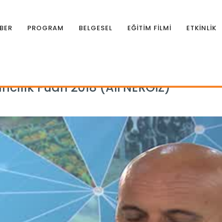
BER
PROGRAM
BELGESEL
EĞİTİM FİLMİ
ETKİNLİK
ncılık Fuarı 2018 (Ali NERGİZ)
cılık Fuarı 2018 (Ali NERGİZ)