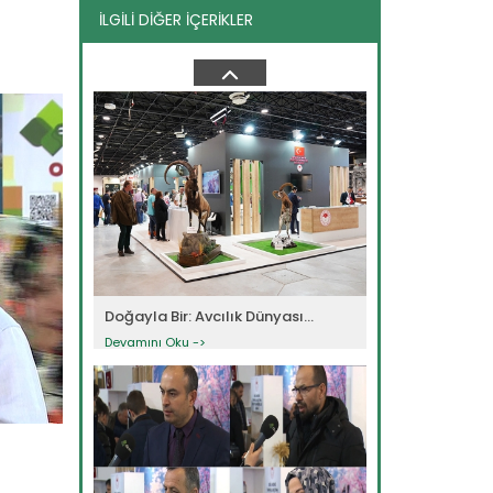
İLGİLİ DİĞER İÇERİKLER
AGROEXPO 15. Uluslararası...
Devamını Oku ->
Doğayla Bir: Avcılık Dünyası...
Devamını Oku ->