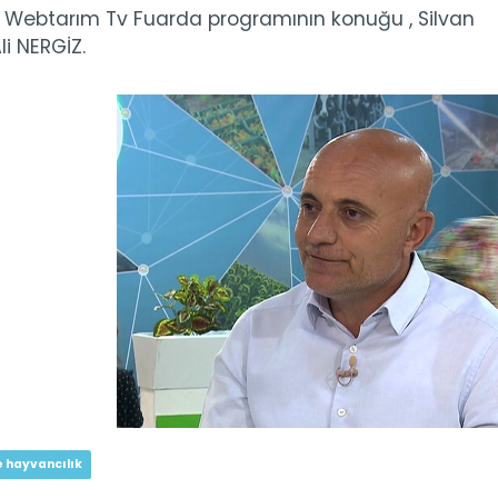
ı ; Webtarım Tv Fuarda programının konuğu , Silvan
i NERGİZ.
e hayvancılık