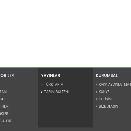
ORİLER
YAYINLAR
KURUMSAL
R
TÜRKTARIM
KVKK AYDINLATMA 
RAM
TARIM BÜLTENİ
KÜNYE
SEL
İLETİŞİM
 FİLMİ
BİZE ULAŞIN
İKLER
GALERİ