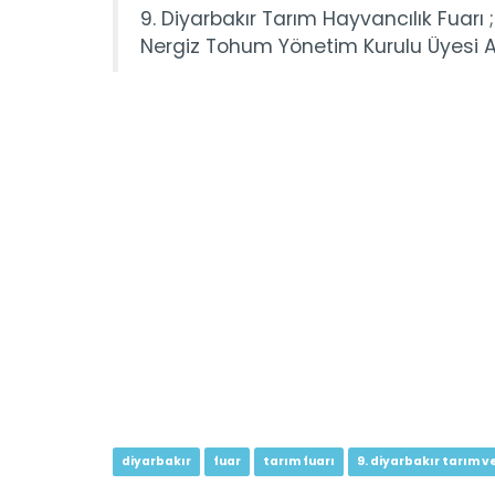
9. Diyarbakır Tarım Hayvancılık Fuar
Nergiz Tohum Yönetim Kurulu Üyesi Al
diyarbakır
fuar
tarım fuarı
9. diyarbakır tarım v