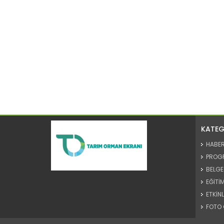
KATEG
HABE
PROG
BELGE
EĞİTİM
ETKİNL
FOTO 