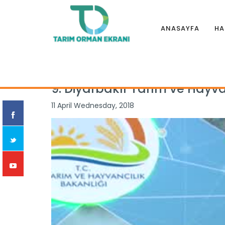
ANASAYFA
HA
Anasayfa
|
Etkinlik
|
FUARLAR
|
9. Diyarbakır Tarım ve Hayva
9. Diyarbakır Tarım ve Hayvan
11 April Wednesday, 2018