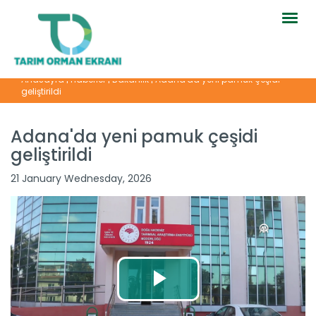
Togg
navig
Anasayfa
|
Haberler
|
Bakanlık
|
Adana'da yeni pamuk çeşidi
geliştirildi
Adana'da yeni pamuk çeşidi
geliştirildi
21 January Wednesday, 2026