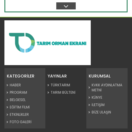
Handan...
Devamını Oku ->
Bakan Yumaklı, orman...
Tarım ve Orman Bakanı İbrahim Yumaklı, Antalya Kaş ve
Isparta...
KATEGORİLER
YAYINLAR
KURUMSAL
Devamını Oku ->
HABER
TÜRKTARIM
KVKK AYDINLATMA
METNİ
PROGRAM
TARIM BÜLTENİ
KÜNYE
BELGESEL
İLETİŞİM
EĞİTİM FİLMİ
BİZE ULAŞIN
ETKİNLİKLER
FOTO GALERİ