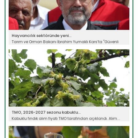
Hayvancılık sektöründe yeni...
Tarım ve Orman Bakanı İbrahim Yumaklı Kars’ta "Güvenli
Elektronik...
Devamını Oku ->
TMO, 2026-2027 sezonu kabuklu...
Kabuklu fındık alım fiyatı TMO tarafından açıklandı. Alım...
Devamını Oku ->