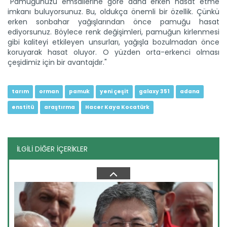
"Pamuğunuzu emsallerine göre daha erken hasat etme
imkanı buluyorsunuz. Bu, oldukça önemli bir özellik. Çünkü
erken sonbahar yağışlarından önce pamuğu hasat
ediyorsunuz. Böylece renk değişimleri, pamuğun kirlenmesi
Tarım ve Orman Bakanlığından...
gibi kaliteyi etkileyen unsurları, yağışla bozulmadan önce
Tarım ve Orman Bakanı İbrahim Yumaklı, ailelerin doğayla...
koruyarak hasat oluyor. O yüzden orta-erkenci olması
Devamını Oku ->
çeşidimiz için bir avantajdır."
tarım
orman
pamuk
yeni çeşit
galaxy 351
adana
enstitü
araştırma
Hacer Kaya Kocatürk
İLGİLİ DİĞER İÇERİKLER
Türkiye’den İspanya’ya yardım...
Tarım ve Orman Bakanı İbrahim Yumaklı: “Dost ülke
İspanya’nın...
Devamını Oku ->