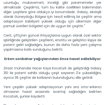
uzunluğu, mukavemeti, inceliği gibi parametreler yer
Bakan Yumaklı, orman...
almaktadır. Çeşidimiz, tüm bu kalite özellikleri bakımından
Tarım ve Orman Bakanı İbrahim Yumaklı, Antalya Kaş ve
diğer çeşitlere göre oldukça iyi konumdadır. Galaxy, ekolojik
Isparta...
olarak Güneydoğu Bölgesi için tescil edilmiş bir çeşittir ama
Devamını Oku ->
adaptasyon kabiliyeti yüksek olduğu için ülkemizin diğer
pamuk üretilen bölgeleri için de uygun bir çeşittir."
Cerit, çiftçinin güncel ihtiyaçlarına uygun olarak özel sektör
işbirliğinde geliştirilen çeşitlerin, enstitü ve geliştirici kişiye de
patent geliri sağladığını, bunun da daha fazla yeni çalışma
yapılmasına katkı sunduğunu belirtti.
Erken sonbahar yağışlarından önce hasat edilebiliyor
Taşköprü sarımsağı İspanya’da...
Küresel iş birliklerinin geliştirilmesi amacıyla İspanya’da...
Ziraat mühendisi Hacer Kaya Kocatürk de geliştirdiği Galaxy
Devamını Oku ->
351 ile patent sahibi olduğu çeşit sayısının 3'e yükseldiğini,
ayrıca 36 çeşitte de katkısının bulunduğunu dile getirdi.
Yeni çeşidin yüksek adaptasyonun yanı sıra orta-erkenci
olmasının hasat sırasında avantaj sağladığını belirten
Kocatürk, şunları kaydetti: