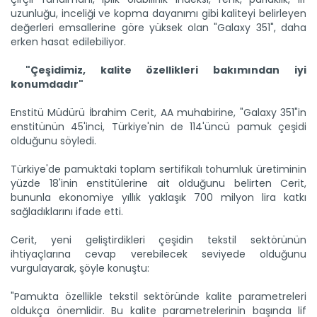
uzunluğu, inceliği ve kopma dayanımı gibi kaliteyi belirleyen
değerleri emsallerine göre yüksek olan "Galaxy 351", daha
erken hasat edilebiliyor.
"Çeşidimiz, kalite özellikleri bakımından iyi
konumdadır"
Enstitü Müdürü İbrahim Cerit, AA muhabirine, "Galaxy 351"in
enstitünün 45'inci, Türkiye'nin de 114'üncü pamuk çeşidi
olduğunu söyledi.
Türkiye'de pamuktaki toplam sertifikalı tohumluk üretiminin
yüzde 18'inin enstitülerine ait olduğunu belirten Cerit,
bununla ekonomiye yıllık yaklaşık 700 milyon lira katkı
sağladıklarını ifade etti.
Cerit, yeni geliştirdikleri çeşidin tekstil sektörünün
ihtiyaçlarına cevap verebilecek seviyede olduğunu
vurgulayarak, şöyle konuştu:
"Pamukta özellikle tekstil sektöründe kalite parametreleri
oldukça önemlidir. Bu kalite parametrelerinin başında lif