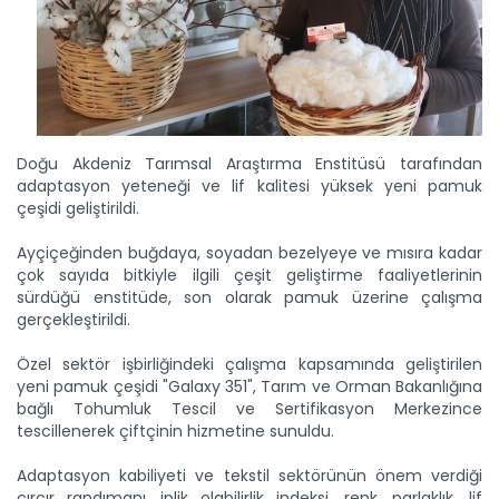
Doğu Akdeniz Tarımsal Araştırma Enstitüsü tarafından
adaptasyon yeteneği ve lif kalitesi yüksek yeni pamuk
çeşidi geliştirildi.
Ayçiçeğinden buğdaya, soyadan bezelyeye ve mısıra kadar
çok sayıda bitkiyle ilgili çeşit geliştirme faaliyetlerinin
sürdüğü enstitüde, son olarak pamuk üzerine çalışma
gerçekleştirildi.
Özel sektör işbirliğindeki çalışma kapsamında geliştirilen
yeni pamuk çeşidi "Galaxy 351", Tarım ve Orman Bakanlığına
bağlı Tohumluk Tescil ve Sertifikasyon Merkezince
tescillenerek çiftçinin hizmetine sunuldu.
Adaptasyon kabiliyeti ve tekstil sektörünün önem verdiği
çırçır randımanı, iplik olabilirlik indeksi, renk, parlaklık, lif