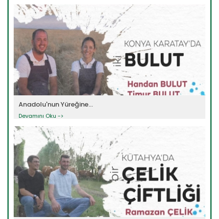
Anadolu'nun Yüreğine...
Devamını Oku ->