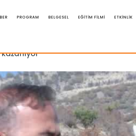
BER
PROGRAM
BELGESEL
EĞİTİM FİLMİ
ETKİNLİK
değer kazanıyor
 kazanıyor