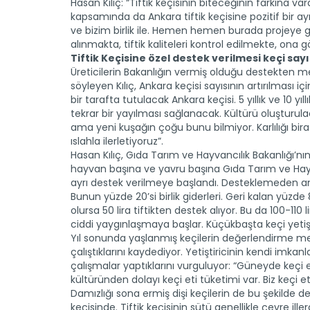
Hasan Kılıç: “Tiftik keçisinin biteceğinin farkına vard
kapsamında da Ankara tiftik keçisine pozitif bir a
ve bizim birlik ile. Hemen hemen burada projeye g
alınmakta, tiftik kaliteleri kontrol edilmekte, ona 
Tiftik Keçisine özel destek verilmesi keçi sayıs
Üreticilerin Bakanlığın vermiş olduğu destekten
söyleyen Kılıç, Ankara keçisi sayısının artırılması i
bir tarafta tutulacak Ankara keçisi. 5 yıllık ve 10 yı
tekrar bir yayılması sağlanacak. Kültürü oluşturula
ama yeni kuşağın çoğu bunu bilmiyor. Karlılığı biraz
ıslahla ilerletiyoruz”.
Hasan Kılıç, Gıda Tarım ve Hayvancılık Bakanlığı’nın A
hayvan başına ve yavru başına Gıda Tarım ve Hayv
ayrı destek verilmeye başlandı. Desteklemeden ann
Bunun yüzde 20’si birlik giderleri. Geri kalan yüzde 8
olursa 50 lira tiftikten destek alıyor. Bu da 100-110 l
ciddi yaygınlaşmaya başlar. Küçükbaşta keçi yetişt
Yıl sonunda yaşlanmış keçilerin değerlendirme mese
çalıştıklarını kaydediyor. Yetiştiricinin kendi imkanlar
çalışmalar yaptıklarını vurguluyor: “Güneyde keçi 
kültüründen dolayı keçi eti tüketimi var. Biz keçi e
Damızlığı sona ermiş dişi keçilerin de bu şekilde değ
keçisinde. Tiftik keçisinin sütü genellikle çevre iller