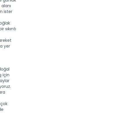
ze günlük
 alanı
n ister
 oğlak
r sıkıntı
areket
da yer
doğal
 için
aylar
yoruz.
ara
ı çok
de