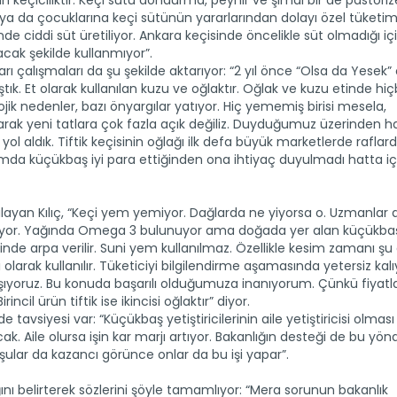
n keçiciliktir. Keçi sütü dondurma, peynir ve şimdi bir de pastöri
i ya da çocuklarına keçi sütünün yararlarından dolayı özel tüketim
inde ciddi süt üretiliyor. Ankara keçisinde öncelikle süt olmadığı içi
cak şekilde kullanmıyor”.
ları çalışmaları da şu şekilde aktarıyor: “2 yıl önce “Olsa da Yesek”
tık. Et olarak kullanılan kuzu ve oğlaktır. Oğlak ve kuzu etinde hiçbi
ojik nedenler, bazı önyargılar yatıyor. Hiç yememiş birisi mesela,
ak yeni tatlara çok fazla açık değiliz. Duyduğumuz üzerinden h
yol aldık. Tiftik keçisinin oğlağı ilk defa büyük marketlerde raflar
anlamda küçükbaş iyi para ettiğinden ona ihtiyaç duyulmadı hatta iç
layan Kılıç, “Keçi yem yemiyor. Dağlarda ne yiyorsa o. Uzmanlar 
iyor. Yağında Omega 3 bulunuyor ama doğada yer alan küçükbaş
de arpa verilir. Suni yem kullanılmaz. Özellikle kesim zamanı şu 
olarak kullanılır. Tüketiciyi bilgilendirme aşamasında yetersiz kalı
şıyoruz. Bu konuda başarılı olduğumuza inanıyorum. Çünkü fiyatl
incil ürün tiftik ise ikincisi oğlaktır” diyor.
e tavsiyesi var: “Küçükbaş yetiştiricilerinin aile yetiştiricisi olmas
. Aile olursa işin kar marjı artıyor. Bakanlığın desteği de bu yön
mşular da kazancı görünce onlar da bu işi yapar”.
ğını belirterek sözlerini şöyle tamamlıyor: “Mera sorunun bakanlık