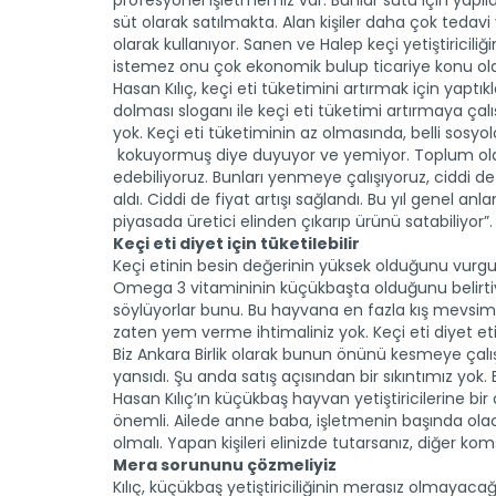
profesyonel işletmemiz var. Bunlar sütü için yapıla
süt olarak satılmakta. Alan kişiler daha çok tedav
olarak kullanıyor. Sanen ve Halep keçi yetiştiriciliğ
istemez onu çok ekonomik bulup ticariye konu ola
Hasan Kılıç, keçi eti tüketimini artırmak için yaptık
dolması sloganı ile keçi eti tüketimi artırmaya çalış
yok. Keçi eti tüketiminin az olmasında, belli sosyol
kokuyormuş diye duyuyor ve yemiyor. Toplum olar
edebiliyoruz. Bunları yenmeye çalışıyoruz, ciddi de 
aldı. Ciddi de fiyat artışı sağlandı. Bu yıl genel 
piyasada üretici elinden çıkarıp ürünü satabiliyor”.
Keçi eti diyet için tüketilebilir
Keçi etinin besin değerinin yüksek olduğunu vurgu
Omega 3 vitamininin küçükbaşta olduğunu belirt
söylüyorlar bunu. Bu hayvana en fazla kış mevsimin
zaten yem verme ihtimaliniz yok. Keçi eti diyet eti 
Biz Ankara Birlik olarak bunun önünü kesmeye çalı
yansıdı. Şu anda satış açısından bir sıkıntımız yok. Bir
Hasan Kılıç’ın küçükbaş hayvan yetiştiricilerine bir d
önemli. Ailede anne baba, işletmenin başında olacak
olmalı. Yapan kişileri elinizde tutarsanız, diğer ko
Mera sorununu çözmeliyiz
Kılıç, küçükbaş yetiştiriciliğinin merasız olmayaca