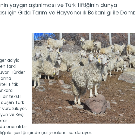
inin yaygınlaştırılması ve Türk tiftiğinin dünya
sı için Gıda Tarım ve Hayvancılık Bakanlığı ile Damız
ğer adıyla
en farklı.
uyor. Türkler
larına
eli tiftik
 Ankara
 bir tekstil
a düşen Türk
ar yürütülüyor.
oyun ve Keçi
ekrar
da önemli bir
 ile işbirliği içinde çalışmalarını sürdürüyor.