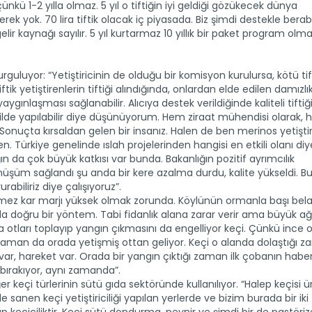
nkü 1-2 yılla olmaz. 5 yıl o tiftiğin iyi geldiği gözükecek dünya
ek yok. 70 lira tiftik olacak iç piyasada. Biz şimdi destekle bera
gelir kaynağı sayılır. 5 yıl kurtarmaz 10 yıllık bir paket program olma
urguluyor: “Yetiştiricinin de olduğu bir komisyon kurulursa, kötü tift
 tiftik yetiştirenlerin tiftiği alındığında, onlardan elde edilen damızlı
ygınlaşması sağlanabilir. Alıcıya destek verildiğinde kaliteli tiftiğ
kilde yapılabilir diye düşünüyorum. Hem ziraat mühendisi olarak,
k. Sonuçta kırsaldan gelen bir insanız. Halen de ben merinos yetişti
n. Türkiye genelinde ıslah projelerinden hangisi en etkili olanı diy
n da çok büyük katkısı var bunda. Bakanlığın pozitif ayrımcılık
önüşüm sağlandı şu anda bir kere azalma durdu, kalite yükseldi. Bu
abiliriz diye çalışıyoruz”.
r istemez kar marjı yüksek olmak zorunda. Köylünün ormanla başı bel
 da doğru bir yöntem. Tabi fidanlık alana zarar verir ama büyük a
tta otları toplayıp yangın çıkmasını da engelliyor keçi. Çünkü ince 
saman da orada yetişmiş ottan geliyor. Keçi o alanda dolaştığı 
k var, hareket var. Orada bir yangın çıktığı zaman ilk çobanın haberi
bırakıyor, aynı zamanda”.
 keçi türlerinin sütü gıda sektöründe kullanılıyor. “Halep keçisi ü
e sanen keçi yetiştiriciliği yapılan yerlerde ve bizim burada bir iki