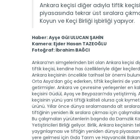
Ankara keçisi diğer adıyla tiftik keçis
piyasasında tekrar üst sıralara çıkma
Koyun ve Keçi Birliği işbirliği yapıyor.
Haber: Ayşe Gül ULUCAN ŞAHİN
Kamera: Ejder Hasan TAZEOĞLU
Fotoğraf: İbrahim BAĞCI
Ankara’nın simgelerinden biri olan Ankara keçisi di
tiftik keçisi, kendine has özellikleriyle diğer keçilerd
Ankara keçisinin öncelikle tarihsel bir önemi bulun
Orta Asya’dan göç ederken, tiftik keçilerini de yan
getirmişler. Ankara ve çevresine yerleşenler en kalit
keçisini Güdül, Ayaş ve Beypazarı’nda yetiştirmiş.
keçisinin yünü yani tiftiği kaliteli olursa çok kıymetli
ürünü. Yıllar önce dünya sıralamasında alt sıralar
tiftiğinin yeniden ilk sıralara çıkması için çalışmal
Bu çalışmaları yürütenlerin başında da Damızlık K
Yetiştiricileri Birliği geliyor. Birlik, Ankara keçisinin t
yaygınlaşması ve tiftiğin yeniden dünya piyasasın
yere gelmesi için Gıda Tarım ve Hayvancılık Bakanlığı