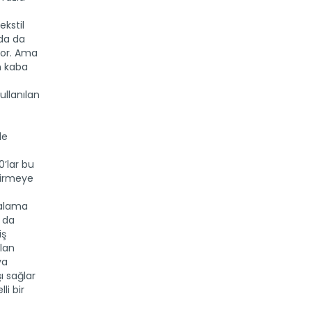
ekstil
rda da
yor. Ama
n kaba
ullanılan
de
’lar bu
tirmeye
talama
u da
iş
ılan
ya
ı sağlar
li bir