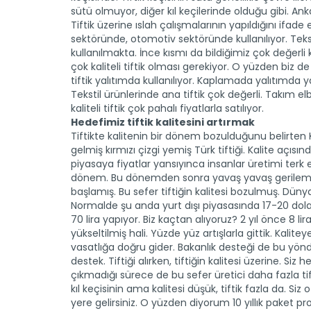
sütü olmuyor, diğer kıl keçilerinde olduğu gibi. Ankar
Tiftik üzerine ıslah çalışmalarının yapıldığını ifade ed
sektöründe, otomotiv sektöründe kullanılıyor. Teks
kullanılmakta. İnce kısmı da bildiğimiz çok değerl
çok kaliteli tiftik olması gerekiyor. O yüzden biz 
tiftik yalıtımda kullanılıyor. Kaplamada yalıtımda y
Tekstil ürünlerinde ana tiftik çok değerli. Takım elb
kaliteli tiftik çok pahalı fiyatlarla satılıyor.
Hedefimiz tiftik kalitesini artırmak
Tiftikte kalitenin bir dönem bozulduğunu belirten Kı
gelmiş kırmızı çizgi yemiş Türk tiftiği. Kalite açıs
piyasaya fiyatlar yansıyınca insanlar üretimi te
dönem. Bu dönemden sonra yavaş yavaş gerilemeye 
başlamış. Bu sefer tiftiğin kalitesi bozulmuş. Dünya
Normalde şu anda yurt dışı piyasasında 17-20 dolar
70 lira yapıyor. Biz kaçtan alıyoruz? 2 yıl önce 8 lira
yükseltilmiş hali. Yüzde yüz artışlarla gittik. Kalit
vasatlığa doğru gider. Bakanlık desteği de bu yönd
destek. Tiftiği alırken, tiftiğin kalitesi üzerine. Siz 
çıkmadığı sürece de bu sefer üretici daha fazla tif
kıl keçisinin ama kalitesi düşük, tiftik fazla da. Si
yere gelirsiniz. O yüzden diyorum 10 yıllık paket p