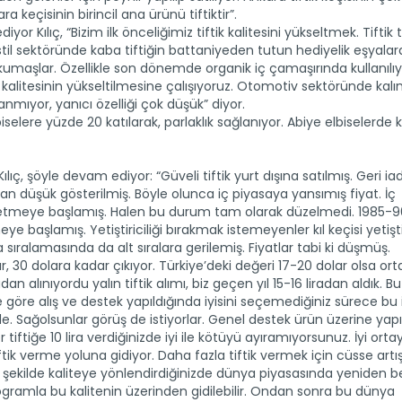
a keçisinin birincil ana ürünü tiftiktir”.
iyor Kılıç, “Bizim ilk önceliğimiz tiftik kalitesini yükseltmek. Tiftik t
til sektöründe kaba tiftiğin battaniyeden tutun hediyelik eşyala
i kumaşlar. Özellikle son dönemde organik iç çamaşırında kullanılı
de kalitesinin yükseltilmesine çalışıyoruz. Otomotiv sektöründe kalı
anmıyor, yanıcı özelliği çok düşük” diyor.
iselere yüzde 20 katılarak, parlaklık sağlanıyor. Abiye elbiselerde k
lıç, şöyle devam ediyor: “Güveli tiftik yurt dışına satılmış. Geri ia
ından düşük gösterilmiş. Böyle olunca iç piyasaya yansımış fiyat. İç
rk etmeye başlamış. Halen bu durum tam olarak düzelmedi. 1985-90
başlamış. Yetiştiriciliği bırakmak istemeyenler kıl keçisi yetiş
 sıralamasında da alt sıralara gerilemiş. Fiyatlar tabi ki düşmüş.
, 30 dolara kadar çıkıyor. Türkiye’deki değeri 17-20 dolar olsa or
dan alınıyordu yalın tiftik alımı, biz geçen yıl 15-16 liradan aldık. B
eye göre alış ve destek yapıldığında iyisini seçemediğiniz sürece bu 
e. Sağolsunlar görüş de istiyorlar. Genel destek ürün üzerine yap
her tiftiğe 10 lira verdiğinizde iyi ile kötüyü ayıramıyorsunuz. İyi orta
tik verme yoluna gidiyor. Daha fazla tiftik vermek için cüsse artış
z o şekilde kaliteye yönlendirdiğinizde dünya piyasasında yeniden bel
rogramla bu kalitenin üzerinden gidilebilir. Ondan sonra bu dünya