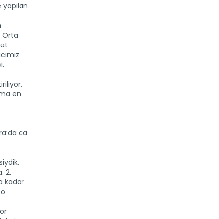
ve yapılan
n
n Orta
Gebe keçi 1’e 500 verdi
cat
Ankara keçisi diğer adıyla tiftik keçisi,
acımız
eski günlerine tekrar...
i.
Devamını Oku ->
riliyor.
 ama en
ara’da da
e
iydik.
. 2.
ra kadar
 o
yor