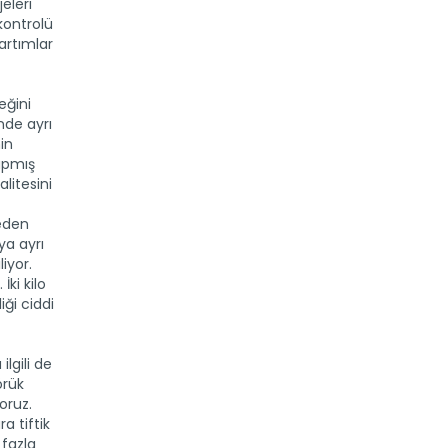
jeleri
kontrolü
artımlar
eğini
inde ayrı
nin
yapmış
litesini
jeden
ya ayrı
iyor.
İki kilo
iği ciddi
ilgili de
örük
oruz.
a tiftik
 fazla