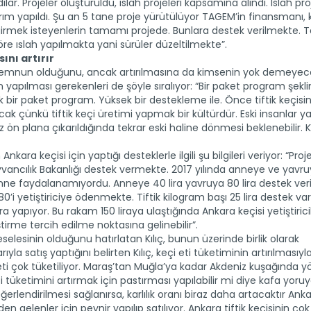
ılar. Projeler oluşturuldu, ıslah projeleri kapsamına alındı. Islah pro
yrım yapıldı. Şu an 5 tane proje yürütülüyor TAGEM’in finansmanı, 
irmek isteyenlerin tamamı projede. Bunlara destek verilmekte. T
göre ıslah yapılmakta yani sürüler düzeltilmekte”.
ını artırır
 memnun olduğunu, ancak artırılmasına da kimsenin yok demeyec
çin yapılması gerekenleri de şöyle sıralıyor: “Bir paket program şekl
llık bir paket program. Yüksek bir destekleme ile. Önce tiftik keçisi
cak çünkü tiftik keçi üretimi yapmak bir kültürdür. Eski insanlar 
 ön plana çıkarıldığında tekrar eski haline dönmesi beklenebilir. Ka
nkara keçisi için yaptığı desteklerle ilgili şu bilgileri veriyor: “Pro
ancılık Bakanlığı destek vermekte. 2017 yılında anneye ve yavru
e faydalanamıyordu. Anneye 40 lira yavruya 80 lira destek veril
0’i yetiştiriciye ödenmekte. Tiftik kilogram başı 25 lira destek var. 
ira yapıyor. Bu rakam 150 liraya ulaştığında Ankara keçisi yetiştiricil
irme tercih edilme noktasına gelinebilir”.
lesinin olduğunu hatırlatan Kılıç, bunun üzerinde birlik olarak
ıyla satış yaptığını belirten Kılıç, keçi eti tüketiminin artırılmasıyla 
eti çok tüketiliyor. Maraş’tan Muğla’ya kadar Akdeniz kuşağında y
ti tüketimini artırmak için pastırması yapılabilir mi diye kafa yoruy
erlendirilmesi sağlanırsa, karlılık oranı biraz daha artacaktır Ankar
den gelenler için peynir yapılıp satılıyor. Ankara tiftik keçisinin çok