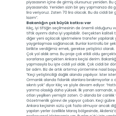
piyasasının içine de girmiş olursunuz yeniden. Bu çü
piyasasında. Yeniden sizin bir şey yapmanıza da ger
lira veriyoruz. Zaten 70 lira olacak. Bu da ciddi bir 
lazım”.
Bakanlığın çok büyük katkısı var
Kılıç, iyi tiftiğin seçilmesinin de önemli olduğunu v
tiftik ayırımı daha iyi yapılabilir. Gerçekten kaliteli
diğer yeni açılacak işletmelere transfer yapılarak ya
yaygınlaşması sağlanacak. Bunlar kontrollü bir şe
birlikte verdiğimiz emek, gerekse yetiştirici olara
Çok yol aldık ama. Bu proje çok etkili oldu gerçekte
sorarlarsa gerçekten Ankara keçisi derim. Bakanlığı
yapmasıyla bu işte ciddi yol aldık. Çok ciddi bir d
bir adım. Biz de artık artırma yöntemine nasıl başvur
“Keçi yetiştiriciliği dağlık alanda yapılıyor. İste
Ormanlık alanda fidanlık alanlara bırakmıyorlar o
sıkıntı yok” diyor Kılıç ve şöyle devam ediyor: “Ha
yanma olasılığı daha yüksek. İlk yanan samandır, 
otları yeşilken yemiştir zaten. O alanda bir canlılı
Gözetmenlik görevi de yapıyor çoban. Keçi gübre 
Ankara keçisinin sütü çok fazla olmuyor ancak diğer
yapılan yerler özellikle Maraş bölgesinde, Akdeniz’d