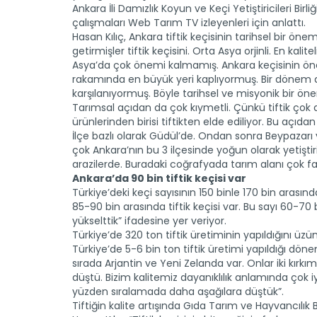
Ankara İli Damızlık Koyun ve Keçi Yetiştiricileri Birli
çalışmaları Web Tarım TV izleyenleri için anlattı.
Hasan Kılıç, Ankara tiftik keçisinin tarihsel bir ö
getirmişler tiftik keçisini. Orta Asya orjinli. En kal
Asya’da çok önemi kalmamış. Ankara keçisinin önemi
rakamında en büyük yeri kaplıyormuş. Bir dönem dö
karşılanıyormuş. Böyle tarihsel ve misyonik bir ö
Tarımsal açıdan da çok kıymetli. Çünkü tiftik çok d
ürünlerinden birisi tiftikten elde ediliyor. Bu açıdan
İlçe bazlı olarak Güdül’de. Ondan sonra Beypazarı 
çok Ankara’nın bu 3 ilçesinde yoğun olarak yetiştir
arazilerde. Buradaki coğrafyada tarım alanı çok fazla
Ankara’da 90 bin tiftik keçisi var
Türkiye’deki keçi sayısının 150 binle 170 bin arasın
85-90 bin arasında tiftik keçisi var. Bu sayı 60-70
yükselttik” ifadesine yer veriyor.
Türkiye’de 320 ton tiftik üretiminin yapıldığını üz
Türkiye’de 5-6 bin ton tiftik üretimi yapıldığı döne
sırada Arjantin ve Yeni Zelanda var. Onlar iki kırkı
düştü. Bizim kalitemiz dayanıklılık anlamında çok iy
yüzden sıralamada daha aşağılara düştük”.
Tiftiğin kalite artışında Gıda Tarım ve Hayvancılık