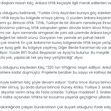
ği Başkanı Hasan Kılıç, Ankara tiftik keçisiyle ilgili merak edilenleri 
nemi olduğunu belirterek, “Türkler Orta Asya’dan buraya göç ederke
iteli tiftik keçisi bu bölgede ortaya çıkmış. O yüzden Ankara keçisini
 şu: Birincisi tiftik. Tiftik, Türkiye’de bir dönem neredeyse ihra
vizimiz yokmuş, tiftik satışından gelen dövizle bizim döviz ihtiy
nemi var. Aynı zamanda simgesel de yani adı üzerinde Ankara keçis
eğerli bir tekstil ürünü. Dünyanın her yerinde en pahalı tekstil
 çok önemli. En çok Ankara’nın kuzey bölgesinde tiftik keçisi yetişti
ve Ayaş gelir. Bu bölgeye yayılmış. Diğer illerde Karaman’da var
iliyor. Yüzde 80’i Güdül, Beypazarı ve Ayaş’ta bulunur. Bu meşelik
 yok, yapılacak tek şey keçi yetiştiriciliği” diyor.
da olduğunu kaydeden Kılıç, “320 ton tiftiğimiz tespit ediliyor. Ank
 binlere kadar düşmüştü. Projelerle beraber bu sayıyı ve kaliteyi d
üntüyle belirten Kılıç şöyle devam ediyor: ”Daha önce dünya birincis
mler olmuş. Şu anda dünya birincisi Güney Afrika. Türkiye 3. sırada
m alıyorlar verim artışı da fazla onlarda. Türkiye maalesef 3. Sırala
i. Kalite açısından tiftikte bir bozulma yaşandı geçtiğimiz yıllarda
 Bakanlığında çalışan bürokratların çok duyarlı olduğunu ifade edi