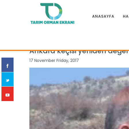
ANASAYFA
HA
Anasayfa
|
Haberler
|
Özel Haber
|
Ankara keçisi yeniden 
Ankara keçisi yeniden değer
17 November Friday, 2017