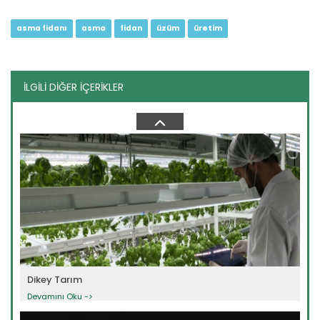
asma fidanı
asma
fidan
üzüm
üretim
İLGİLİ DİĞER İÇERİKLER
Organik Tarla Tarımı
Devamını Oku ->
Dikey Tarım
Devamını Oku ->