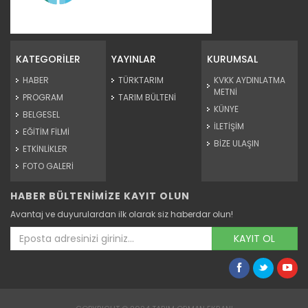
Organik Çay
Devamını Oku ->
KATEGORİLER
YAYINLAR
KURUMSAL
HABER
TÜRKTARIM
KVKK AYDINLATMA
METNİ
PROGRAM
TARIM BÜLTENİ
KÜNYE
BELGESEL
İLETİŞİM
EĞİTİM FİLMİ
BİZE ULAŞIN
ETKİNLİKLER
FOTO GALERİ
HABER BÜLTENİMİZE KAYIT OLUN
Organik Zeytin Yetiştiriciliği
Avantaj ve duyurulardan ilk olarak siz haberdar olun!
Devamını Oku ->
KAYIT OL