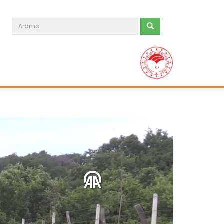
"Devletimiz tüm imkanlarıyla...
Farklı bölgelerde etkili olan sağanak
ve fırtına nedeniyle tarım...
Devamını Oku ->
Çiçekler açtı ama kış bitmedi