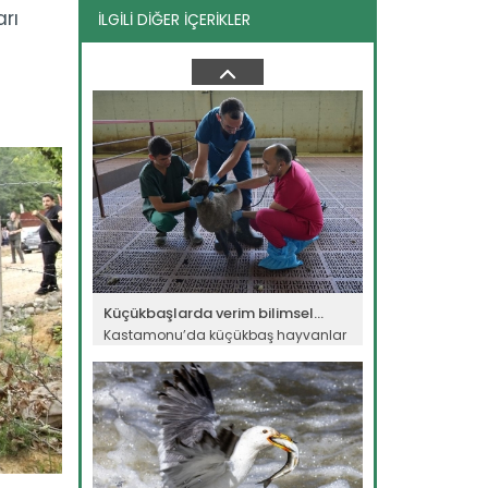
rı
İLGİLİ DİĞER İÇERİKLER
Adana şalgamı lezzetini AB'den...
Tarım ve Orman Bakanı İbrahim
Yumaklı, Adana şalgamının Avrupa...
Devamını Oku ->
Küçükbaşlarda verim bilimsel...
Kastamonu’da küçükbaş hayvanlar
üzerinde yürütülen bilimsel...
Devamını Oku ->