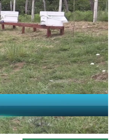
Dört mevsimin aynı anda yaşandığı
ülkemizde Amasya'da çiçek açan...
Devamını Oku ->
Buzağı sağlığını koruyan...
Tarım ve Orman Bakanlığı
hayvancılıkta eğitim seferberliğini...
Devamını Oku ->