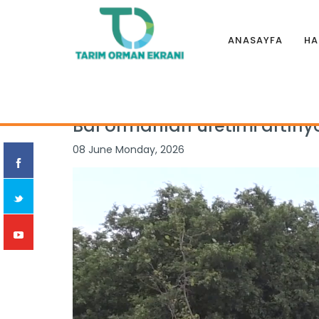
ANASAYFA
HA
Anasayfa
|
Haberler
|
Genel
|
Bal ormanları üretimi artırıyo
Bal ormanları üretimi artırıy
08 June Monday, 2026