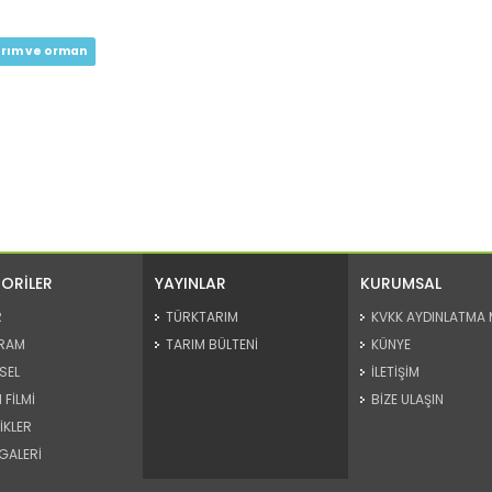
arım ve orman
ORİLER
YAYINLAR
KURUMSAL
R
TÜRKTARIM
KVKK AYDINLATMA 
RAM
TARIM BÜLTENİ
KÜNYE
SEL
İLETİŞİM
 FİLMİ
BİZE ULAŞIN
İKLER
GALERİ