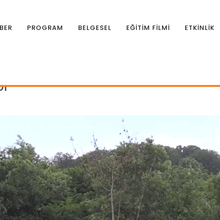
BER
PROGRAM
BELGESEL
EĞİTİM FİLMİ
ETKİNLİK
r
or