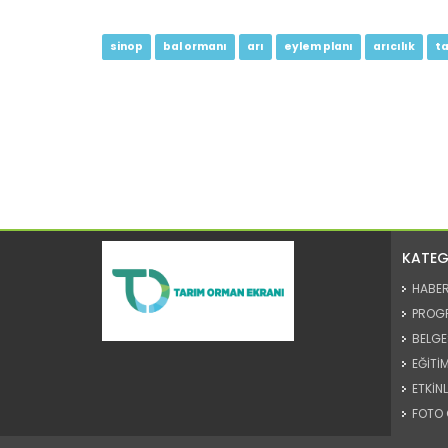
sinop
bal ormanı
arı
eylem planı
arıcılık
t
KATEG
HABE
PROG
BELGE
EĞİTİM
ETKİNL
FOTO 