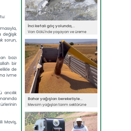
tu:
İnci kefali göç yolunda,...
lmasıyla,
Van Gölü'nde yaşayan ve üreme
a değişik
döneminde suyun akışının tersine...
ük sorun,
Devamını Oku ->
nan bazı
allah bir
elikle de
rına ivme
arıcılık
rmanında
Bahar yağışları bereketiyle...
rlerinin
Mevsim yağışları tarım sektörüne
bereket getirdi. Tarım ve Orman...
Devamını Oku ->
li Maviş,