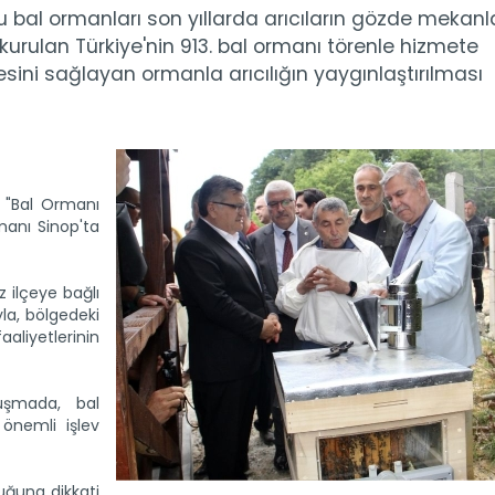
bal ormanları son yıllarda arıcıların gözde mekanla
urulan Türkiye'nin 913. bal ormanı törenle hizmete
esini sağlayan ormanla arıcılığın yaygınlaştırılması
 "Bal Ormanı
manı Sinop'ta
ilçeye bağlı
la, bölgedeki
aliyetlerinin
nuşmada, bal
 önemli işlev
uğuna dikkati