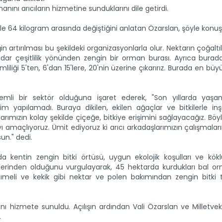
nını arıcıların hizmetine sunduklarını dile getirdi.
le 64 kilogram arasında değiştiğini anlatan Özarslan, şöyle konuş
n artırılması bu şekildeki organizasyonlarla olur. Nektarın çoğaltı
kadar çeşitlilik yönünden zengin bir orman burası. Ayrıca burad
mliliği 5'ten, 6'dan 15'lere, 20'nin üzerine çıkarırız. Burada en büy
önemli bir sektör olduğuna işaret ederek, "Son yıllarda yaşa
m yapılamadı. Buraya dikilen, ekilen ağaçlar ve bitkilerle inş
arımızın kolay şekilde çiçeğe, bitkiye erişimini sağlayacağız. Böyl
 amaçlıyoruz. Ümit ediyoruz ki arıcı arkadaşlarımızın çalışmala
un." dedi.
entin zengin bitki örtüsü, uygun ekolojik koşulları ve köklü 
zlerinden olduğunu vurgulayarak, 45 hektarda kurdukları bal o
meli ve kekik gibi nektar ve polen bakımından zengin bitki tü
ı hizmete sunuldu. Açılışın ardından Vali Özarslan ve Milletveki
.