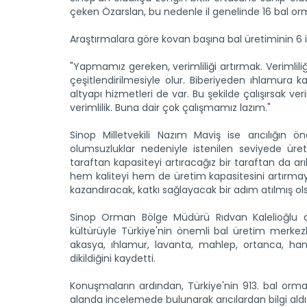
çeken Özarslan, bu nedenle il genelinde 16 bal orma
Araştırmalara göre kovan başına bal üretiminin 6 i
"Yapmamız gereken, verimliliği artırmak. Verimliliği
çeşitlendirilmesiyle olur. Biberiyeden ıhlamura 
altyapı hizmetleri de var. Bu şekilde çalışırsak veri
verimlilik. Buna dair çok çalışmamız lazım."
Sinop Milletvekili Nazım Maviş ise arıcılığın 
olumsuzluklar nedeniyle istenilen seviyede üreti
taraftan kapasiteyi artıracağız bir taraftan da arıl
hem kaliteyi hem de üretim kapasitesini artırmayı
kazandıracak, katkı sağlayacak bir adım atılmış ols
Sinop Orman Bölge Müdürü Rıdvan Kalelioğlu da k
kültürüyle Türkiye'nin önemli bal üretim merke
akasya, ıhlamur, lavanta, mahlep, ortanca, hanı
dikildiğini kaydetti.
Konuşmaların ardından, Türkiye'nin 913. bal orman
alanda incelemede bulunarak arıcılardan bilgi aldı