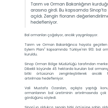
Tarım ve Orman Bakanlığının kurduğu 
arasına girdi. Bu kapsamda Sinop’ta k
açıldı. Zengin floranın değerlendirilm
hedefleniyor.
Bal ormanları çoğalıyor, arıcılık yaygınlaşıyor.
Tarım ve Orman Bakanlığınca hayata geçirilen
Eylem Planı" kapsamında Türkiye'nin 913. bal or
kuruldu.
Sinop Orman Bölge Müdürlüğü tarafından merkez 
Dibekli köyünde 45 hektarda kurulan bal ormanıy
bitki örtüsünün zenginleştirilerek arıcılık fa
artırılması hedefleniyor.
Vali Mustafa Özarslan, açılışta yaptığı ko
ormanlarının bal üretiminin artırılmasında çok
gördüğünü söyledi.
Sinop'un oldukça zengin bitki örtüsüne sahip old