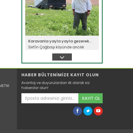
Karavanla yayla yayla gezerek...
Siirt'in Çağbaşı köyünde arıcılık
yapan Orhan ve Ayşe Korkusuz...
Devamını Oku ->
HABER BÜLTENİMİZE KAYIT OLUN
Avantaj ve duyurulardan ilk olarak siz
METNİ
haberdar olun!
KAYIT OL
"Devletimiz tüm imkanlarıyla...
Farklı bölgelerde etkili olan sağanak
ve fırtına nedeniyle tarım...
Devamını Oku ->