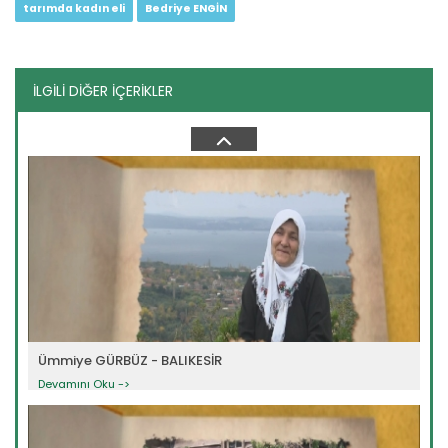
tarımda kadın eli
Bedriye ENGİN
İLGİLİ DİĞER İÇERİKLER
Havva ALBAYRAK - DÜZCE
Devamını Oku ->
Ümmiye GÜRBÜZ - BALIKESİR
Devamını Oku ->