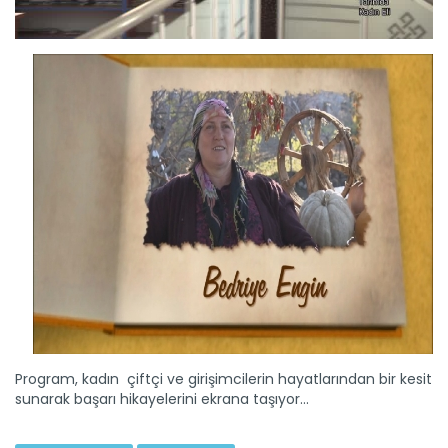
Berin ERTÜRK - SAKARYA
Devamını Oku ->
Hülya-Nahide OĞUZBALABAN -...
Devamını Oku ->
Program, kadın çiftçi ve girişimcilerin hayatlarından bir kesit
sunarak başarı hikayelerini ekrana taşıyor...