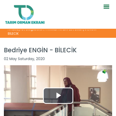
Togg
navig
Anasayfa
|
Belgeseller
|
TARIMDA KADIN ELİ
|
Bedriye ENGİN -
BİLECİK
Bedriye ENGİN - BİLECİK
02 May Saturday, 2020
Çalışkan Arılar -...
Devamını Oku ->