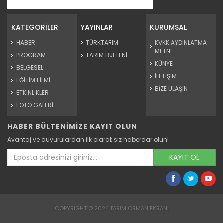
Çalışkan Arılar -...
Devamını Oku ->
KATEGORİLER
YAYINLAR
KURUMSAL
HABER
TÜRKTARIM
KVKK AYDINLATMA
METNİ
PROGRAM
TARIM BÜLTENİ
KÜNYE
BELGESEL
İLETİŞİM
EĞİTİM FİLMİ
BİZE ULAŞIN
ETKİNLİKLER
FOTO GALERİ
HABER BÜLTENİMİZE KAYIT OLUN
Berin ERTÜRK - SAKARYA
Avantaj ve duyurulardan ilk olarak siz haberdar olun!
Devamını Oku ->
KAYIT OL
COPYRIGHT © 2024 TARIM ORMAN EKRANI