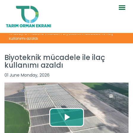
Togg
navig
Anasayfa
|
Haberler
|
İllerden
|
Biyoteknik mücadele ile ilaç
kullanımı azaldı
Biyoteknik mücadele ile ilaç
kullanımı azaldı
01 June Monday, 2026