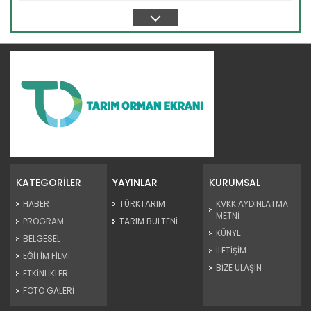
Devamını Oku ->
Süphan Dağı eteklerinde buğday...
Bitlis'in Adilcevaz ilçesinde, Süphan Dağı eteklerindeki
verimli...
KATEGORİLER
YAYINLAR
KURUMSAL
Devamını Oku ->
HABER
TÜRKTARIM
KVKK AYDINLATMA
METNİ
PROGRAM
TARIM BÜLTENİ
KÜNYE
BELGESEL
İLETİŞİM
EĞİTİM FİLMİ
BİZE ULAŞIN
ETKİNLİKLER
FOTO GALERİ