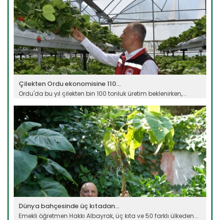
Çilekten Ordu ekonomisine 110...
Ordu'da bu yıl çilekten bin 100 tonluk üretim beklenirken,...
Devamını Oku ->
Dünya bahçesinde üç kıtadan...
Emekli öğretmen Hakkı Albayrak, üç kıta ve 50 farklı ülkeden...