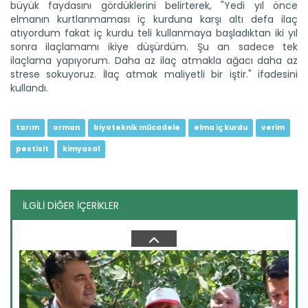
büyük faydasını gördüklerini belirterek, "Yedi yıl önce
elmanın kurtlanmaması iç kurduna karşı altı defa ilaç
atıyordum fakat iç kurdu teli kullanmaya başladıktan iki yıl
sonra ilaçlamamı ikiye düşürdüm. Şu an sadece tek
Taşköprü sarımsağı...
ilaçlama yapıyorum. Daha az ilaç atmakla ağacı daha az
Taşköprü Belediyesince bu yıl 36'ncısı düzenlenen
Uluslararası...
strese sokuyoruz. İlaç atmak maliyetli bir iştir." ifadesini
kullandı.
Devamını Oku ->
tarım
orman
biyoteknik mücadele
elma iç kurdu
verim
pestisit
kimyasal
İLGİLİ DİĞER İÇERİKLER
Sulama projesinde sona...
Tarım ve Orman Bakanlığı Devlet Su İşleri Genel
Müdürlüğünün...
Devamını Oku ->