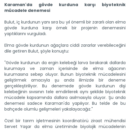
Karaman'da gövde kurduna karşı biyoteknik
Süphan Dağı eteklerinde buğday...
mücadele denemesi
Bitlis'in Adilcevaz ilçesinde, Süphan Dağı eteklerindeki
verimli...
Bulut, iç kurdunun yanı sıra bu yıl önemli bir zararlı olan elma
Devamını Oku ->
gövde kurduna karşı örnek bir projenin denemesini
yaptıklarını vurguladı.
Elma gövde kurdunun ağaçlara ciddi zararlar verebileceğini
dile getiren Bulut, şöyle konuştu:
"Gövde kurdunun da ergin kelebeği larva bırakarak dallarda
kurumaya ve zaman içerisinde de elma ağacının
kurumasına sebep oluyor. Bunun biyoteknik mücadelesini
Meralarda susuzluk bitti, göç...
geliştirmek amacıyla şu anda ilimizde bir deneme
Siirt'te Tarım ve Orman Bakanlığınca yürütülen "Mera Islah
gerçekleştiriliyor. Bu denemede gövde kurdunun dişi
ve...
kelebeğinin sıvısının tele emdirilerek aynı şekilde biyoteknik
Devamını Oku ->
mücadele kapsamında dallara asılmasıyla oluyor. Şu anda
denemesi sadece Karaman'da yapılıyor. Bu telde de bu
bahçede olumlu gelişmeleri yakalayacağız."
Özel bir tarım işletmesinin koordinatörü ziraat mühendisi
Servet Yaşar da elma üretiminde biyolojik mücadelenin