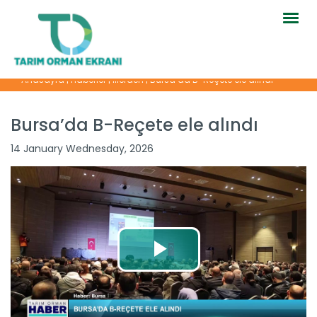
Togg
navig
Anasayfa
|
Haberler
|
İllerden
|
Bursa’da B-Reçete ele alındı
Bursa’da B-Reçete ele alındı
14 January Wednesday, 2026