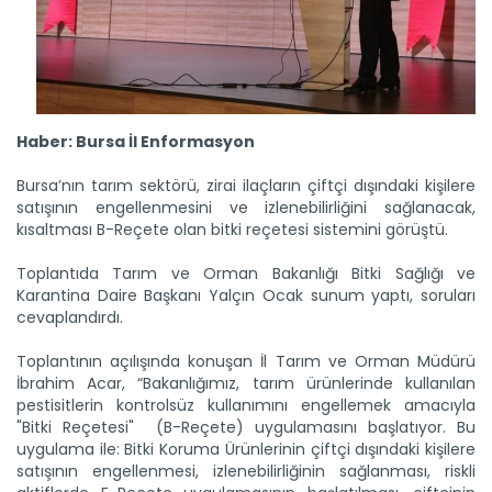
Haber: Bursa İl Enformasyon
Taşköprü sarımsağı...
Bursa’nın tarım sektörü, zirai ilaçların çiftçi dışındaki kişilere
Taşköprü Belediyesince bu yıl 36'ncısı düzenlenen
satışının engellenmesini ve izlenebilirliğini sağlanacak,
Uluslararası...
kısaltması B-Reçete olan bitki reçetesi sistemini görüştü.
Devamını Oku ->
Toplantıda Tarım ve Orman Bakanlığı Bitki Sağlığı ve
Karantina Daire Başkanı Yalçın Ocak sunum yaptı, soruları
cevaplandırdı.
Toplantının açılışında konuşan İl Tarım ve Orman Müdürü
İbrahim Acar, “Bakanlığımız, tarım ürünlerinde kullanılan
pestisitlerin kontrolsüz kullanımını engellemek amacıyla
"Bitki Reçetesi" (B-Reçete) uygulamasını başlatıyor. Bu
uygulama ile: Bitki Koruma Ürünlerinin çiftçi dışındaki kişilere
Sulama projesinde sona...
satışının engellenmesi, izlenebilirliğinin sağlanması, riskli
Tarım ve Orman Bakanlığı Devlet Su İşleri Genel
Müdürlüğünün...