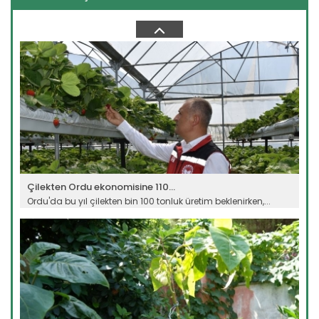
Çorak arazi meyve bahçesine...
Ağrı Doğubayazıt' ta çetin iklim şartlarına rağmen çorak
arazide...
Devamını Oku ->
Çilekten Ordu ekonomisine 110...
Ordu'da bu yıl çilekten bin 100 tonluk üretim beklenirken,...
Devamını Oku ->