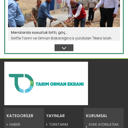
Meralarda susuzluk bitti, göç...
Siirt'te Tarım ve Orman Bakanlığınca yürütülen "Mera Islah
ve...
Devamını Oku ->
Taşköprü sarımsağı...
Taşköprü Belediyesince bu yıl 36'ncısı düzenlenen
Uluslararası...
KATEGORİLER
YAYINLAR
KURUMSAL
Devamını Oku ->
HABER
TÜRKTARIM
KVKK AYDINLATMA