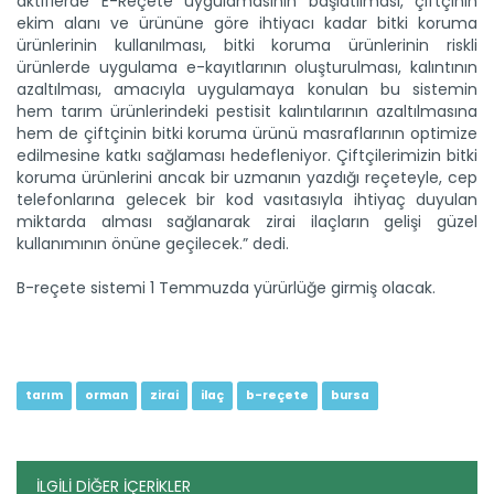
aktiflerde E-Reçete uygulamasının başlatılması, çiftçinin
ekim alanı ve ürününe göre ihtiyacı kadar bitki koruma
Devamını Oku ->
ürünlerinin kullanılması, bitki koruma ürünlerinin riskli
ürünlerde uygulama e-kayıtlarının oluşturulması, kalıntının
azaltılması, amacıyla uygulamaya konulan bu sistemin
hem tarım ürünlerindeki pestisit kalıntılarının azaltılmasına
hem de çiftçinin bitki koruma ürünü masraflarının optimize
edilmesine katkı sağlaması hedefleniyor. Çiftçilerimizin bitki
koruma ürünlerini ancak bir uzmanın yazdığı reçeteyle, cep
telefonlarına gelecek bir kod vasıtasıyla ihtiyaç duyulan
miktarda alması sağlanarak zirai ilaçların gelişi güzel
Genç girişimci devlet...
kullanımının önüne geçilecek.” dedi.
Erzincan’ın Tercan ilçesinde üniversite eğitimini
tamamladıktan...
B-reçete sistemi 1 Temmuzda yürürlüğe girmiş olacak.
Devamını Oku ->
tarım
orman
zirai
ilaç
b-reçete
bursa
İLGİLİ DİĞER İÇERİKLER