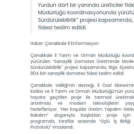
Yurdun dört bir yanında üreticiler fi
Müdürlüğü koordinasyonunda yürütü
Sürdürülebilirlik” projesi kapsamında
fidesi teslim edildi.
Haber: Çanakkale İl Enformasyon
Çanakkale İl Tarım ve Orman Müdürlüğü koor
yürütülen “Sanayilik Domates Üretiminde Mode
Sürdürülebilirlik” projesi kapsamında, Biga ilçesin
804 bin sanayilik domates fidesi teslim edildi.
Çanakkale Valiliği’nin desteği, İl Özel İdaresi’
katkısı ve İl Tarım ve Orman Müdürlüğü’nün yür
hayata geçirilen proje ile tarımsal üretimde 
artırılması ve modern teknolojilerin yaygın
hedefleniyor. “Her Koşulda Üretim Yapalım Gel
Bakalım” sloganıyla başlatılan proje için
programda, taraflar arasında “Üçlü İş Birliği 
Protokolü” imzalandı.