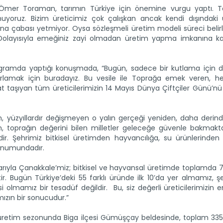
 Ömer Toraman, tarımın Türkiye için önemine vurgu yaptı. 
uyoruz. Bizim üreticimiz çok çalışkan ancak kendi dışındaki u
aşına çabası yetmiyor. Oysa sözleşmeli üretim modeli süreci belir
r. Dolayısıyla emeğiniz zayi olmadan üretim yapma imkanına 
amda yaptığı konuşmada, “Bugün, sadece bir kutlama için değ
tırlamak için buradayız. Bu vesile ile Toprağa emek veren, he
aşıyan tüm üreticilerimizin 14 Mayıs Dünya Çiftçiler Günü’nü 
, yüzyıllardır değişmeyen o yalın gerçeği yeniden, daha derind
n, toprağın değerini bilen milletler geleceğe güvenle bakmakta
ir. Şehrimiz bitkisel üretimden hayvancılığa, su ürünlerinde
konumundadır.
barıyla Çanakkale’miz; bitkisel ve hayvansal üretimde toplamda 
ir. Bugün Türkiye’deki 55 farklı üründe ilk 10’da yer almamız, ş
i olmamız bir tesadüf değildir. Bu, siz değerli üreticilerimizin 
ızın bir sonucudur.”
26 üretim sezonunda Biga ilçesi Gümüşçay beldesinde, toplam 335