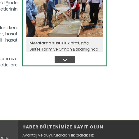
klığında
tlerinin
lanırken,
ar, hasat
li hasat
Meralarda susuzluk bitti, göç...
Siirt'te Tarım ve Orman Bakanlığınca
yürütülen "Mera Islah ve...
 optimize
Devamını Oku ->
eticilere
Taşköprü sarımsağı...
HABER BÜLTENİMİZE KAYIT OLUN
Taşköprü Belediyesince bu yıl 36'ncısı
düzenlenen Uluslararası...
Avantaj ve duyurulardan ilk olarak siz
Devamını Oku ->
METNİ