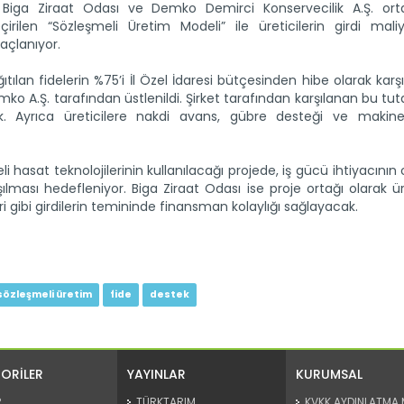
Biga Ziraat Odası ve Demko Demirci Konservecilik A.Ş. orta
irilen “Sözleşmeli Üretim Modeli” ile üreticilerin girdi maliye
açlanıyor.
lan fidelerin %75’i İl Özel İdaresi bütçesinden hibe olarak karşı
emko A.Ş. tarafından üstlenildi. Şirket tarafından karşılanan bu tut
Ayrıca üreticilere nakdi avans, gübre desteği ve makine
i hasat teknolojilerinin kullanılacağı projede, iş gücü ihtiyacının
ması hedefleniyor. Biga Ziraat Odası ise proje ortağı olarak ür
 gibi girdilerin temininde finansman kolaylığı sağlayacak.
sözleşmeli üretim
fide
destek
ORİLER
YAYINLAR
KURUMSAL
R
TÜRKTARIM
KVKK AYDINLATMA 