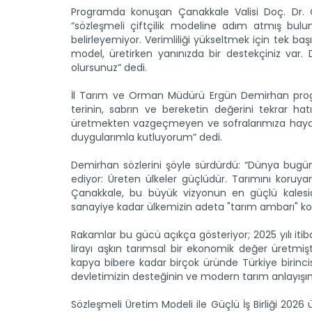
Programda konuşan Çanakkale Valisi Doç. Dr.
“sözleşmeli çiftçilik modeline adım atmış bulun
belirleyemiyor. Verimliliği yükseltmek için tek b
model, üretirken yanınızda bir destekçiniz va
olursunuz” dedi.
İl Tarım ve Orman Müdürü Ergün Demirhan progr
terinin, sabrın ve bereketin değerini tekrar ha
üretmekten vazgeçmeyen ve sofralarımıza hayat t
duygularımla kutluyorum” dedi.
Demirhan sözlerini şöyle sürdürdü: “Dünya bugün
ediyor: Üreten ülkeler güçlüdür. Tarımını koruya
Çanakkale, bu büyük vizyonun en güçlü kalesid
sanayiye kadar ülkemizin adeta "tarım ambarı" 
Rakamlar bu gücü açıkça gösteriyor; 2025 yılı iti
lirayı aşkın tarımsal bir ekonomik değer üretmişt
kapya bibere kadar birçok üründe Türkiye birincis
devletimizin desteğinin ve modern tarım anlayışım
Sözleşmeli Üretim Modeli ile Güçlü İş Birliği 20