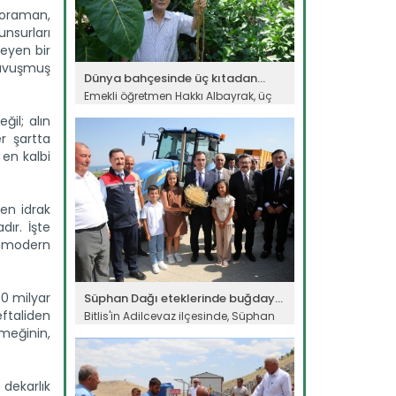
Toraman,
nsurları
leyen bir
kavuşmuş
Dünya bahçesinde üç kıtadan...
Emekli öğretmen Hakkı Albayrak, üç
kıta ve 50 farklı ülkeden...
il; alın
Devamını Oku ->
r şartta
en kalbi
en idrak
dır. İşte
n modern
70 milyar
Süphan Dağı eteklerinde buğday...
eftaliden
Bitlis'in Adilcevaz ilçesinde, Süphan
Dağı eteklerindeki verimli...
emeğinin,
Devamını Oku ->
 dekarlık