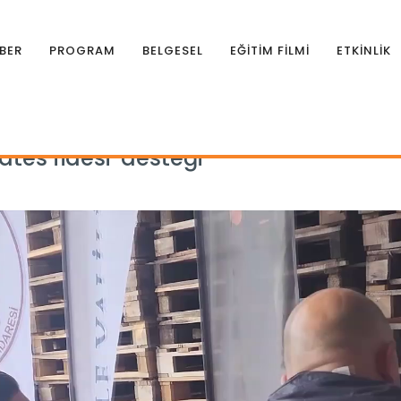
BER
PROGRAM
BELGESEL
EĞİTİM FİLMİ
ETKİNLİK
mates fidesi’ desteği
tes fidesi’ desteği