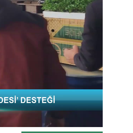
Tarım ve Orman Bakanlığı Devlet Su
İşleri Genel Müdürlüğünün...
Devamını Oku ->
Genç girişimci devlet...
Erzincan’ın Tercan ilçesinde
üniversite eğitimini tamamladıktan...
Devamını Oku ->