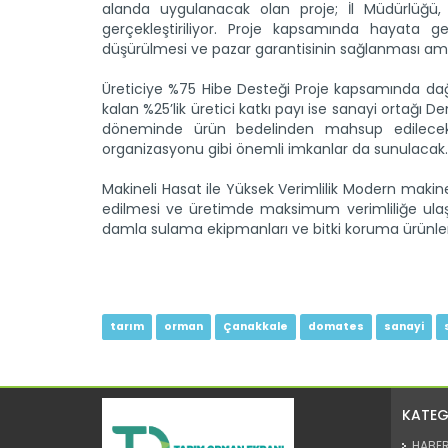
alanda uygulanacak olan proje; İl Müdürlüğü, 
gerçekleştiriliyor. Proje kapsamında hayata geç
düşürülmesi ve pazar garantisinin sağlanması am
Üreticiye %75 Hibe Desteği Proje kapsamında dağıtı
kalan %25’lik üretici katkı payı ise sanayi ortağı D
döneminde ürün bedelinden mahsup edilecek. 
organizasyonu gibi önemli imkanlar da sunulacak.
Makineli Hasat ile Yüksek Verimlilik Modern makinel
edilmesi ve üretimde maksimum verimliliğe ulaşıl
damla sulama ekipmanları ve bitki koruma ürünleri
tarım
orman
Çanakkale
domates
sanayi
KATEG
HABE