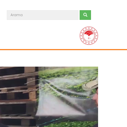
Taşköprü sarımsağı...
Taşköprü Belediyesince bu yıl 36'ncısı
düzenlenen Uluslararası...
Devamını Oku ->
Sulama projesinde sona...