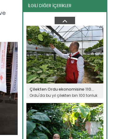
İLGİLİ DİĞER İÇERİKLER
Çorak arazi meyve bahçesine...
ve
Ağrı Doğubayazıt' ta çetin iklim
s
şartlarına rağmen çorak arazide...
Devamını Oku ->
Çilekten Ordu ekonomisine 110...
Ordu'da bu yıl çilekten bin 100 tonluk
üretim beklenirken,...
Devamını Oku ->