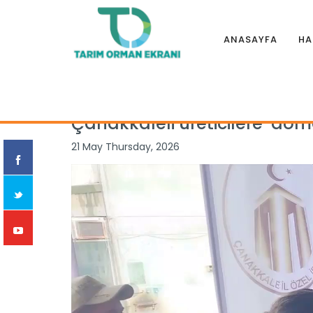
ANASAYFA
HA
Anasayfa
|
Haberler
|
İllerden
|
Çanakkaleli üreticilere ‘do
Çanakkaleli üreticilere ‘doma
21 May Thursday, 2026