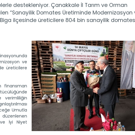
delerle destekleniyor. Çanakkale İl Tarım ve Orman
len “Sanayilik Domates Üretiminde Modernizasyon 
, Biga ilçesinde üreticilere 804 bin sanayilik domate
dinasyonunda
rnizasyon ve
de üreticilere
nin finansman
ütücülüğünde
verimliliğin
laştırılması
eceğe Umutla
 düzenlenen
ve İyi Niyet