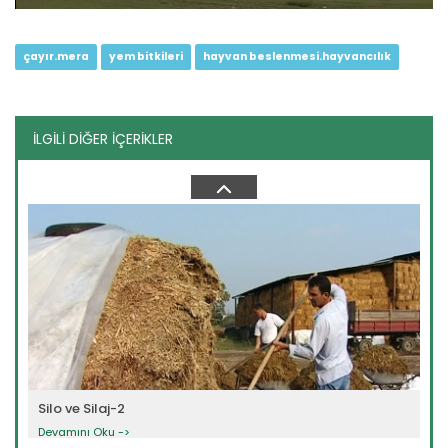
çayır.mera
yem bitkileri
hayvan beslenmesi.hayvancılık
İLGİLİ DİĞER İÇERİKLER
Otlatma Planı ve Teknikleri
Devamını Oku ->
Silo ve Silaj-2
Devamını Oku ->