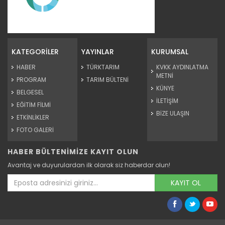
Yem Üretimİ
Devamını Oku ->
KATEGORİLER
YAYINLAR
KURUMSAL
HABER
TÜRKTARIM
KVKK AYDINLATMA
METNİ
PROGRAM
TARIM BÜLTENİ
KÜNYE
BELGESEL
İLETİŞİM
EĞİTİM FİLMİ
BİZE ULAŞIN
ETKİNLİKLER
FOTO GALERİ
HABER BÜLTENİMİZE KAYIT OLUN
Yem Bitkileri
Avantaj ve duyurulardan ilk olarak siz haberdar olun!
Devamını Oku ->
KAYIT OL