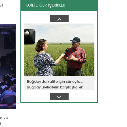
si
İLGİLİ DİĞER İÇERİKLER
Buğdayda kalite için süneyle...
Buğday üreticilerin karşılaştığı en
büyük sorun süne. Kendisi...
Devamını Oku ->
Buğdayda kalite için süneyle...
Buğday üreticilerin karşılaştığı en
büyük sorun süne. Kendisi...
Devamını Oku ->
ar ve
e