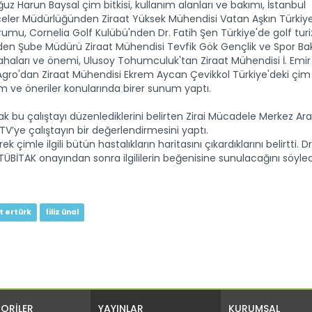
 Harun Baysal çim bitkisi, kullanım alanları ve bakımı, İstanbul
çeler Müdürlüğünden Ziraat Yüksek Mühendisi Vatan Aşkın Türkiy
rumu, Cornelia Golf Kulübü'nden Dr. Fatih Şen Türkiye'de golf tur
nden Şube Müdürü Ziraat Mühendisi Tevfik Gök Gençlik ve Spor Bak
aları ve önemi, Ulusoy Tohumculuk'tan Ziraat Mühendisi İ. Emi
Agro'dan Ziraat Mühendisi Ekrem Aycan Çevikkol Türkiye'deki çim
ve öneriler konularında birer sunum yaptı.
arak bu çalıştayı düzenlediklerini belirten Zirai Mücadele Merkez Ar
V’ye çalıştayın bir değerlendirmesini yaptı.
çimle ilgili bütün hastalıkların haritasını çıkardıklarını belirtti. Dr. 
ve TÜBİTAK onayından sonra ilgililerin beğenisine sunulacağını söyled
t ertürk
filiz ünal
ORİLER
YAYINLAR
KURUMSAL