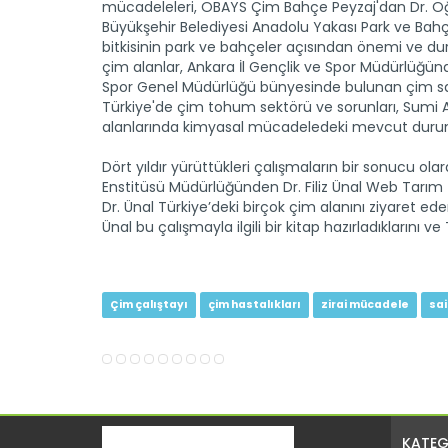
mücadeleleri, OBAYS Çim Bahçe Peyzaj'dan Dr. Oğuz
Büyükşehir Belediyesi Anadolu Yakası Park ve Bah
bitkisinin park ve bahçeler açısından önemi ve du
çim alanlar, Ankara İl Gençlik ve Spor Müdürlüğü
Spor Genel Müdürlüğü bünyesinde bulunan çim sah
Türkiye'de çim tohum sektörü ve sorunları, Sumi 
alanlarında kimyasal mücadeledeki mevcut durum 
Dört yıldır yürüttükleri çalışmaların bir sonucu ol
Enstitüsü Müdürlüğünden Dr. Filiz Ünal Web Tarım T
Dr. Ünal Türkiye’deki birçok çim alanını ziyaret ederek 
Ünal bu çalışmayla ilgili bir kitap hazırladıklarını 
Çim çalıştayı
çim hastalıkları
zirai mücadele
sai
KATEG