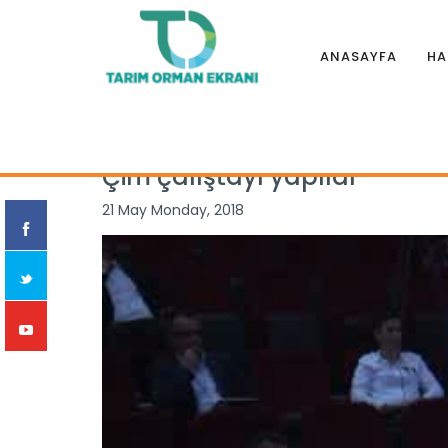
ANASAYFA
HA
Anasayfa
|
Haberler
|
Özel Haber
|
Çim çalıştayı yapıldı
Çim çalıştayı yapıldı
21 May Monday, 2018