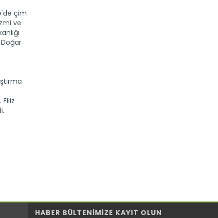
e'de çim
izmi ve
anlığı
r Doğar
Buğdayda kalite için süneyle...
Buğday üreticilerin karşılaştığı en
büyük sorun süne. Kendisi...
Devamını Oku ->
aştırma
Filiz
i.
HABER BÜLTENİMİZE KAYIT OLUN