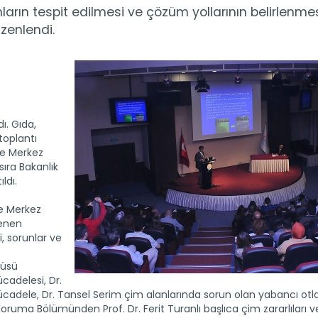
unların tespit edilmesi ve çözüm yollarının belirlenme
zenlendi.
ı. Gıda,
toplantı
le Merkez
sıra Bakanlık
ldı.
le Merkez
lenen
, sorunlar ve
tüsü
cadelesi, Dr.
ücadele, Dr. Tansel Serim çim alanlarında sorun olan yabancı otl
 Koruma Bölümünden Prof. Dr. Ferit Turanlı başlıca çim zararlıları v