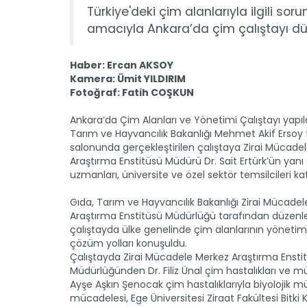
Türkiye'deki çim alanlarıyla ilgili sor
amacıyla Ankara’da çim çalıştayı dü
Haber: Ercan AKSOY
Kamera: Ümit YILDIRIM
Fotoğraf: Fatih COŞKUN
Ankara’da Çim Alanları ve Yönetimi Çalıştayı yapıld
Tarım ve Hayvancılık Bakanlığı Mehmet Akif Ersoy 
salonunda gerçekleştirilen çalıştaya Zirai Mücade
Araştırma Enstitüsü Müdürü Dr. Sait Ertürk’ün yanı 
uzmanları, üniversite ve özel sektör temsilcileri katı
Gıda, Tarım ve Hayvancılık Bakanlığı Zirai Mücade
Araştırma Enstitüsü Müdürlüğü tarafından düzen
çalıştayda ülke genelinde çim alanlarının yönetimi
çözüm yolları konuşuldu.
Çalıştayda Zirai Mücadele Merkez Araştırma Ensti
Müdürlüğünden Dr. Filiz Ünal çim hastalıkları ve mü
Ayşe Aşkın Şenocak çim hastalıklarıyla biyolojik m
mücadelesi, Ege Üniversitesi Ziraat Fakültesi Bitki