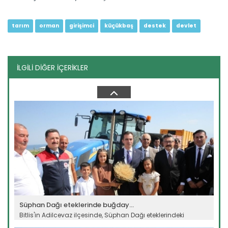
tarım
orman
girişimci
küçükbaş
destek
devlet
İLGİLİ DİĞER İÇERİKLER
Kars’ta "Taner" buğdayı ile...
Kars'ta Tarım ve Orman Bakanlığının destekleriyle ekimi
yapılan...
Devamını Oku ->
Süphan Dağı eteklerinde buğday...
Bitlis'in Adilcevaz ilçesinde, Süphan Dağı eteklerindeki
verimli...