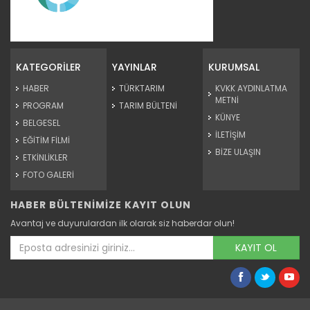
Sulama projesinde sona...
Tarım ve Orman Bakanlığı Devlet Su İşleri Genel
Müdürlüğünün...
KATEGORİLER
YAYINLAR
KURUMSAL
Devamını Oku ->
HABER
TÜRKTARIM
KVKK AYDINLATMA
METNİ
PROGRAM
TARIM BÜLTENİ
KÜNYE
BELGESEL
İLETİŞİM
EĞİTİM FİLMİ
BİZE ULAŞIN
ETKİNLİKLER
FOTO GALERİ
HABER BÜLTENİMİZE KAYIT OLUN
Genç girişimci devlet...
Avantaj ve duyurulardan ilk olarak siz haberdar olun!
Erzincan’ın Tercan ilçesinde üniversite eğitimini
tamamladıktan...
KAYIT OL
Devamını Oku ->