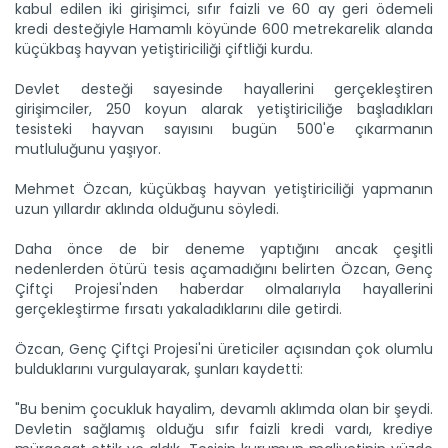
kabul edilen iki girişimci, sıfır faizli ve 60 ay geri ödemeli
kredi desteğiyle Hamamlı köyünde 600 metrekarelik alanda
küçükbaş hayvan yetiştiriciliği çiftliği kurdu.
Devlet desteği sayesinde hayallerini gerçekleştiren
girişimciler, 250 koyun alarak yetiştiriciliğe başladıkları
tesisteki hayvan sayısını bugün 500'e çıkarmanın
mutluluğunu yaşıyor.
Mehmet Özcan, küçükbaş hayvan yetiştiriciliği yapmanın
uzun yıllardır aklında olduğunu söyledi.
Daha önce de bir deneme yaptığını ancak çeşitli
nedenlerden ötürü tesis açamadığını belirten Özcan, Genç
Çiftçi Projesi'nden haberdar olmalarıyla hayallerini
Sulama projesinde sona...
gerçekleştirme fırsatı yakaladıklarını dile getirdi.
Tarım ve Orman Bakanlığı Devlet Su İşleri Genel
Müdürlüğünün...
Özcan, Genç Çiftçi Projesi'ni üreticiler açısından çok olumlu
Devamını Oku ->
bulduklarını vurgulayarak, şunları kaydetti:
"Bu benim çocukluk hayalim, devamlı aklımda olan bir şeydi.
Devletin sağlamış olduğu sıfır faizli kredi vardı, krediye