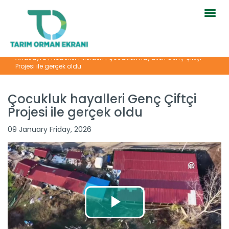
Togg
navig
Anasayfa
|
Haberler
|
İllerden
|
Çocukluk hayalleri Genç Çiftçi
Projesi ile gerçek oldu
Çocukluk hayalleri Genç Çiftçi
Projesi ile gerçek oldu
09 January Friday, 2026