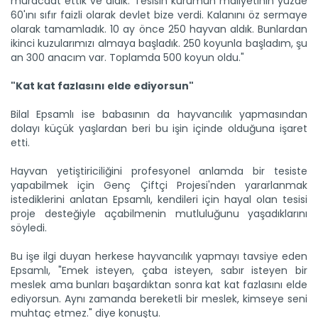
müracaat ettik ve aldık. Tesisin kurumun maliyetinin yüzde
60'ını sıfır faizli olarak devlet bize verdi. Kalanını öz sermaye
olarak tamamladık. 10 ay önce 250 hayvan aldık. Bunlardan
ikinci kuzularımızı almaya başladık. 250 koyunla başladım, şu
an 300 anacım var. Toplamda 500 koyun oldu."
Genç girişimci devlet...
"Kat kat fazlasını elde ediyorsun"
Erzincan’ın Tercan ilçesinde üniversite eğitimini
tamamladıktan...
Bilal Epsamlı ise babasının da hayvancılık yapmasından
Devamını Oku ->
dolayı küçük yaşlardan beri bu işin içinde olduğuna işaret
etti.
Hayvan yetiştiriciliğini profesyonel anlamda bir tesiste
yapabilmek için Genç Çiftçi Projesi'nden yararlanmak
istediklerini anlatan Epsamlı, kendileri için hayal olan tesisi
proje desteğiyle açabilmenin mutluluğunu yaşadıklarını
söyledi.
Çorak arazi meyve bahçesine...
Bu işe ilgi duyan herkese hayvancılık yapmayı tavsiye eden
Ağrı Doğubayazıt' ta çetin iklim şartlarına rağmen çorak
Epsamlı, "Emek isteyen, çaba isteyen, sabır isteyen bir
arazide...
meslek ama bunları başardıktan sonra kat kat fazlasını elde
Devamını Oku ->
ediyorsun. Aynı zamanda bereketli bir meslek, kimseye seni
muhtaç etmez." diye konuştu.