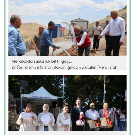
Devamını Oku ->
Meralarda susuzluk bitti, göç...
Siirt'te Tarım ve Orman Bakanlığınca yürütülen "Mera Islah
ve...
Devamını Oku ->