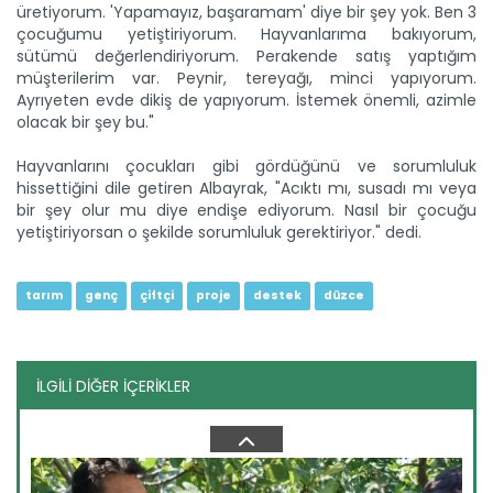
üretiyorum. 'Yapamayız, başaramam' diye bir şey yok. Ben 3
çocuğumu yetiştiriyorum. Hayvanlarıma bakıyorum,
sütümü değerlendiriyorum. Perakende satış yaptığım
müşterilerim var. Peynir, tereyağı, minci yapıyorum.
Ayrıyeten evde dikiş de yapıyorum. İstemek önemli, azimle
olacak bir şey bu."
Sulama projesinde sona...
Tarım ve Orman Bakanlığı Devlet Su İşleri Genel
Hayvanlarını çocukları gibi gördüğünü ve sorumluluk
Müdürlüğünün...
hissettiğini dile getiren Albayrak, "Acıktı mı, susadı mı veya
Devamını Oku ->
bir şey olur mu diye endişe ediyorum. Nasıl bir çocuğu
yetiştiriyorsan o şekilde sorumluluk gerektiriyor." dedi.
tarım
genç
çiftçi
proje
destek
düzce
İLGİLİ DİĞER İÇERİKLER
Genç girişimci devlet...
Erzincan’ın Tercan ilçesinde üniversite eğitimini
tamamladıktan...
Devamını Oku ->