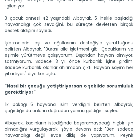
ilgileniyor.
3 çocuk annesi 42 yaşındaki Albayrak, 5 inekle başladığı
Meralarda susuzluk bitti, göç...
hayvancılığı çok sevdiğini, bu süreçte devletten birçok
Siirt'te Tarım ve Orman Bakanlığınca yürütülen "Mera Islah
destek aldığını söyledi.
ve...
Devamını Oku ->
İşletmelerini eşi ve oğullarının desteğiyle yürüttüğünü
belirten Albayrak, "Burası aile işletmesi gibi. Çocuklarım ve
eşimle yürütmeye çalışıyorum. Dışarıdan hayvan almıyor,
satmıyorum. Sadece 3 yıl önce kurbanlık işine girdim.
Sadece kurbanlık olanlar ahırımdan çıktı. Hayvan sayım her
yıl artıyor." diye konuştu.
"Nasıl bir çocuğu yetiştiriyorsan o şekilde sorumluluk
gerektiriyor"
Taşköprü sarımsağı...
İlk baktığı 5 hayvana isim verdiğini belirten Albayrak,
Taşköprü Belediyesince bu yıl 36'ncısı düzenlenen
Uluslararası...
çağırdığında onların doğrudan yanına geldiğini söyledi.
Devamını Oku ->
Albayrak, kadınların istediğinde başaramayacağı hiçbir işin
olmadığını vurgulayarak, şöyle devam etti: "Ben sadece
hayvancılığı değil evde dikiş de yapıyorum. Peynir