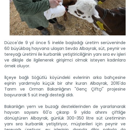
Düzce'de 9 yıl önce 5 inekle başladığı üretim serüveninde
60 büyükbaş hayvana ulaşan Sevda Albayrak, süt, peynir ve
tereyağı üretimi ile kurbanlık yetiştiriciliğinin yanı sıra ev işleri
ve dikişle de ilgilenerek girişimci olmak isteyen kadınlara
örnek oluyor.
İlçeye bağlı Söğütlü köyündeki evlerinin arka bahçesine
eşinin yardımıyla küçük bir ahır kuran Albayrak, 2016'da
Tarım ve Orman Bakanlığının "Genç Çiftçi" projesine
başvurarak 5 süt ineği desteği aldı.
Bakanlığın yem ve buzağı desteklerinden de yararlanarak
hayvan sayısını 60'a çıkarıp 9 yılda ahırını çiftliğe
dönüştüren Albayrak, günlük 300-350 litre süt üretiminin
yanı sıra kurbanlık yetiştiriyor, müşterileri için peynir ve
tereyağı üretiyor, ev işlerinin dışında dikiş nakışla da