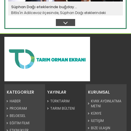
Süphan Dağı eteklerinde buğday...
Bitlis'in Adilcevaz ilçesinde, Süphan Dağı eteklerindeki
verimli...
Devamını Oku ->
Meralarda susuzluk bitti, göç...
Siirt'te Tarım ve Orman Bakanlığınca yürütülen "Mera Islah
ve...
KATEGORİLER
YAYINLAR
KURUMSAL
Devamını Oku ->
HABER
TÜRKTARIM
KVKK AYDINLATMA
METNİ
PROGRAM
TARIM BÜLTENİ
KÜNYE
BELGESEL
İLETİŞİM
EĞİTİM FİLMİ
BİZE ULAŞIN
ETKİNLİKLER