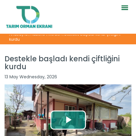
Togg
navig
Anasayfa
|
Haberler
|
İllerden
|
Destekle başladı kendi çiftliğini
kurdu
Destekle başladı kendi çiftliğini
kurdu
13 May Wednesday, 2026