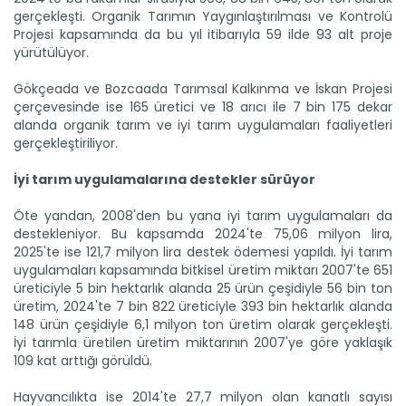
TİGEM’den piyasaya ayçiçeği...
gerçekleşti. Organik Tarımın Yaygınlaştırılması ve Kontrolü
Tarım İşletmeleri Genel Müdürlüğü, piyasa ihtiyacını
Projesi kapsamında da bu yıl itibarıyla 59 ilde 93 alt proje
karşılamak...
yürütülüyor.
Devamını Oku ->
Gökçeada ve Bozcaada Tarımsal Kalkınma ve İskan Projesi
çerçevesinde ise 165 üretici ve 18 arıcı ile 7 bin 175 dekar
alanda organik tarım ve iyi tarım uygulamaları faaliyetleri
gerçekleştiriliyor.
İyi tarım uygulamalarına destekler sürüyor
Öte yandan, 2008'den bu yana iyi tarım uygulamaları da
Tescilli tohumlarla hem çeşit...
destekleniyor. Bu kapsamda 2024'te 75,06 milyon lira,
Tarım ve Orman Bakanlığına bağlı Tarım İşletmeleri Genel...
2025'te ise 121,7 milyon lira destek ödemesi yapıldı. İyi tarım
Devamını Oku ->
uygulamaları kapsamında bitkisel üretim miktarı 2007'te 651
üreticiyle 5 bin hektarlık alanda 25 ürün çeşidiyle 56 bin ton
üretim, 2024'te 7 bin 822 üreticiyle 393 bin hektarlık alanda
148 ürün çeşidiyle 6,1 milyon ton üretim olarak gerçekleşti.
İyi tarımla üretilen üretim miktarının 2007'ye göre yaklaşık
109 kat arttığı görüldü.
Hayvancılıkta ise 2014'te 27,7 milyon olan kanatlı sayısı