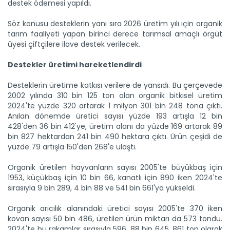
destek ödemesi yapıldı.
Söz konusu desteklerin yanı sıra 2026 üretim yılı için organik
tarım faaliyeti yapan birinci derece tarımsal amaçlı örgüt
üyesi çiftçilere ilave destek verilecek.
Destekler üretimi hareketlendirdi
Desteklerin üretime katkısı verilere de yansıdı. Bu çerçevede
2002 yılında 310 bin 125 ton olan organik bitkisel üretim
2024'te yüzde 320 artarak 1 milyon 301 bin 248 tona çıktı.
Anılan dönemde üretici sayısı yüzde 193 artışla 12 bin
428'den 36 bin 412'ye, üretim alanı da yüzde 169 artarak 89
bin 827 hektardan 241 bin 490 hektara çıktı. Ürün çeşidi de
yüzde 79 artışla 150'den 268'e ulaştı.
Organik üretilen hayvanların sayısı 2005'te büyükbaş için
1953, küçükbaş için 10 bin 66, kanatlı için 890 iken 2024'te
sırasıyla 9 bin 289, 4 bin 88 ve 541 bin 661'ya yükseldi.
Organik arıcılık alanındaki üretici sayısı 2005'te 370 iken
kovan sayısı 50 bin 486, üretilen ürün miktarı da 573 tondu.
2024'te bu rakamlar sırasıyla 596, 88 bin 645, 861 ton olarak