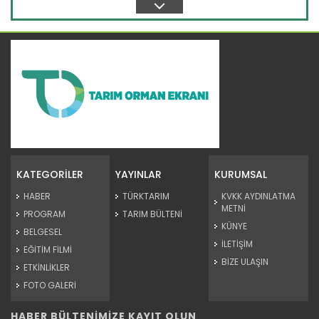
Devamını Oku ->
TİGEM’den piyasaya ayçiçeği...
Tarım İşletmeleri Genel Müdürlüğü, piyasa ihtiyacını
karşılamak...
KATEGORİLER
YAYINLAR
KURUMSAL
Devamını Oku ->
HABER
TÜRKTARIM
KVKK AYDINLATMA
METNİ
PROGRAM
TARIM BÜLTENİ
KÜNYE
BELGESEL
İLETİŞİM
EĞİTİM FİLMİ
BİZE ULAŞIN
ETKİNLİKLER
FOTO GALERİ
HABER BÜLTENİMİZE KAYIT OLUN