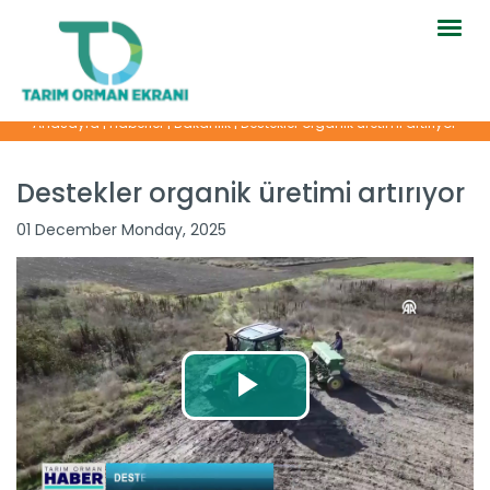
Togg
navig
Anasayfa
|
Haberler
|
Bakanlık
|
Destekler organik üretimi artırıyor
Destekler organik üretimi artırıyor
01 December Monday, 2025