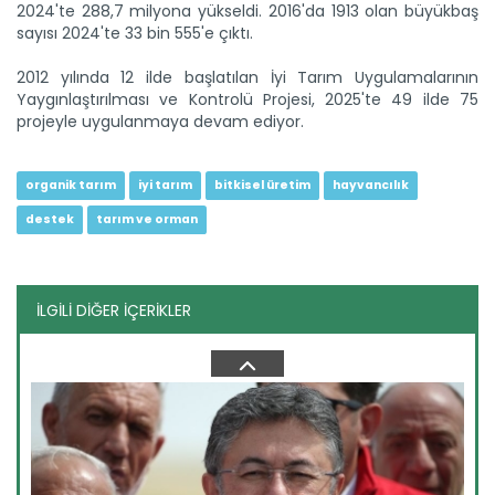
2024'te 288,7 milyona yükseldi. 2016'da 1913 olan büyükbaş
sayısı 2024'te 33 bin 555'e çıktı.
TİGEM'den damızlık desteği
2012 yılında 12 ilde başlatılan İyi Tarım Uygulamalarının
İşletmelerinde 400 binden fazla küçük ve büyükbaş hayvan...
Yaygınlaştırılması ve Kontrolü Projesi, 2025'te 49 ilde 75
Devamını Oku ->
projeyle uygulanmaya devam ediyor.
organik tarım
iyi tarım
bitkisel üretim
hayvancılık
destek
tarım ve orman
İLGİLİ DİĞER İÇERİKLER
Kırsalda bereket için ilk...
Kırsalda Bereket Küçükbaşa Destek Projesi kapsamında ilk...
Devamını Oku ->