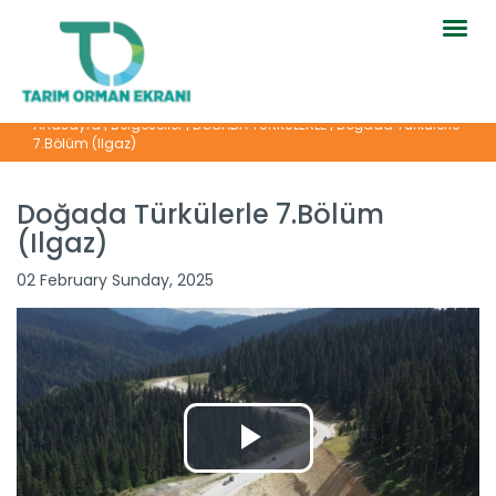
Togg
navig
Anasayfa
|
Belgeseller
|
DOĞADA TÜRKÜLERLE
|
Doğada Türkülerle
7.Bölüm (Ilgaz)
Doğada Türkülerle 7.Bölüm
(Ilgaz)
Doğada Türkülerle 3.Bölüm...
02 February Sunday, 2025
Devamını Oku ->