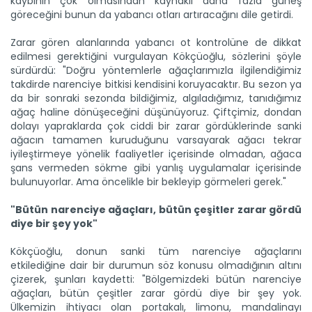
kaybının çok olmasından kaynaklı daha fazla güneş
Kağızman kayısısı lezzetini...
göreceğini bunun da yabancı otları artıracağını dile getirdi.
Kars'ın Kağızman ilçesinde, Aras Vadisi'nde mikroklimada
yetişen...
Zarar gören alanlarında yabancı ot kontrolüne de dikkat
Devamını Oku ->
edilmesi gerektiğini vurgulayan Kökçüoğlu, sözlerini şöyle
sürdürdü: "Doğru yöntemlerle ağaçlarımızla ilgilendiğimiz
takdirde narenciye bitkisi kendisini koruyacaktır. Bu sezon ya
da bir sonraki sezonda bildiğimiz, algıladığımız, tanıdığımız
ağaç haline dönüşeceğini düşünüyoruz. Çiftçimiz, dondan
dolayı yapraklarda çok ciddi bir zarar gördüklerinde sanki
ağacın tamamen kuruduğunu varsayarak ağacı tekrar
iyileştirmeye yönelik faaliyetler içerisinde olmadan, ağaca
şans vermeden sökme gibi yanlış uygulamalar içerisinde
Ayçiçeği üretimi destekle...
bulunuyorlar. Ama öncelikle bir bekleyip görmeleri gerek."
Aksaray'ın Eskil ilçesinde ayçiçeği üretimi, planlı üretim
modeli...
"Bütün narenciye ağaçları, bütün çeşitler zarar gördü
Devamını Oku ->
diye bir şey yok"
Kökçüoğlu, donun sanki tüm narenciye ağaçlarını
etkilediğine dair bir durumun söz konusu olmadığının altını
çizerek, şunları kaydetti: "Bölgemizdeki bütün narenciye
ağaçları, bütün çeşitler zarar gördü diye bir şey yok.
Ülkemizin ihtiyacı olan portakalı, limonu, mandalinayı