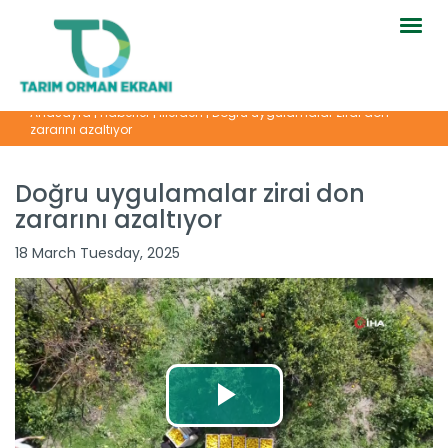
Togg
navig
Anasayfa
|
Haberler
|
İllerden
|
Doğru uygulamalar zirai don
zararını azaltıyor
Doğru uygulamalar zirai don
zararını azaltıyor
18 March Tuesday, 2025