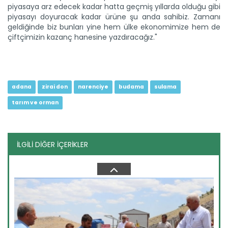
piyasaya arz edecek kadar hatta geçmiş yıllarda olduğu gibi
piyasayı doyuracak kadar ürüne şu anda sahibiz. Zamanı
geldiğinde biz bunları yine hem ülke ekonomimize hem de
Kars’ın coğrafi işaretli...
çiftçimizin kazanç hanesine yazdıracağız."
Mera ve yaylalarında yoğun hayvancılık yapılan Kars
Türkiye'nin...
Devamını Oku ->
adana
zirai don
narenciye
budama
sulama
tarım ve orman
İLGİLİ DİĞER İÇERİKLER
Çocukların yüzünü güldüren...
Bursa İl Tarım ve Orman Müdürlüğü mevsimlik tarım
işçilerinin...
Devamını Oku ->