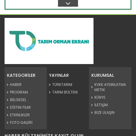
Devamını Oku ->
Kağızman kayısısı lezzetini...
Kars'ın Kağızman ilçesinde, Aras Vadisi'nde mikroklimada
yetişen...
KATEGORİLER
YAYINLAR
KURUMSAL
Devamını Oku ->
HABER
TÜRKTARIM
KVKK AYDINLATMA
METNİ
PROGRAM
TARIM BÜLTENİ
KÜNYE
BELGESEL
İLETİŞİM
EĞİTİM FİLMİ
BİZE ULAŞIN
ETKİNLİKLER
FOTO GALERİ
HABER BÜLTENİMİZE KAYIT OLUN