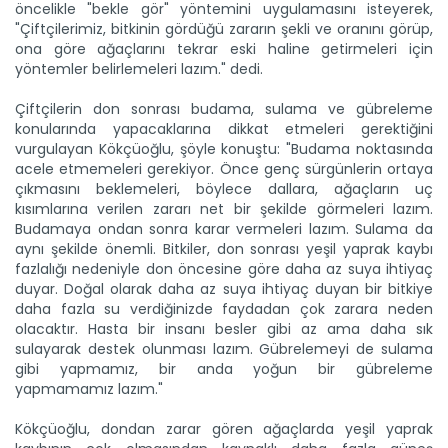
öncelikle "bekle gör" yöntemini uygulamasını isteyerek,
"Çiftçilerimiz, bitkinin gördüğü zararın şekli ve oranını görüp,
ona göre ağaçlarını tekrar eski haline getirmeleri için
yöntemler belirlemeleri lazım." dedi.
Çiftçilerin don sonrası budama, sulama ve gübreleme
konularında yapacaklarına dikkat etmeleri gerektiğini
vurgulayan Kökçüoğlu, şöyle konuştu: "Budama noktasında
acele etmemeleri gerekiyor. Önce genç sürgünlerin ortaya
çıkmasını beklemeleri, böylece dallara, ağaçların uç
kısımlarına verilen zararı net bir şekilde görmeleri lazım.
Budamaya ondan sonra karar vermeleri lazım. Sulama da
aynı şekilde önemli. Bitkiler, don sonrası yeşil yaprak kaybı
fazlalığı nedeniyle don öncesine göre daha az suya ihtiyaç
duyar. Doğal olarak daha az suya ihtiyaç duyan bir bitkiye
daha fazla su verdiğinizde faydadan çok zarara neden
olacaktır. Hasta bir insanı besler gibi az ama daha sık
sulayarak destek olunması lazım. Gübrelemeyi de sulama
gibi yapmamız, bir anda yoğun bir gübreleme
yapmamamız lazım."
Kökçüoğlu, dondan zarar gören ağaçlarda yeşil yaprak