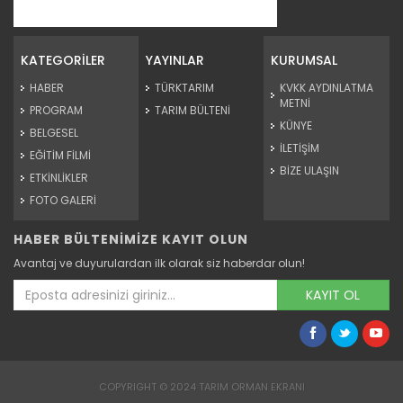
Meralarda susuzluk bitti, göç...
Siirt'te Tarım ve Orman Bakanlığınca yürütülen "Mera Islah
ve...
KATEGORİLER
YAYINLAR
KURUMSAL
Devamını Oku ->
HABER
TÜRKTARIM
KVKK AYDINLATMA
METNİ
PROGRAM
TARIM BÜLTENİ
KÜNYE
BELGESEL
İLETİŞİM
EĞİTİM FİLMİ
BİZE ULAŞIN
ETKİNLİKLER
FOTO GALERİ
HABER BÜLTENİMİZE KAYIT OLUN
Taşköprü sarımsağı...
Avantaj ve duyurulardan ilk olarak siz haberdar olun!
Taşköprü Belediyesince bu yıl 36'ncısı düzenlenen
Uluslararası...
KAYIT OL
Devamını Oku ->
COPYRIGHT © 2024 TARIM ORMAN EKRANI