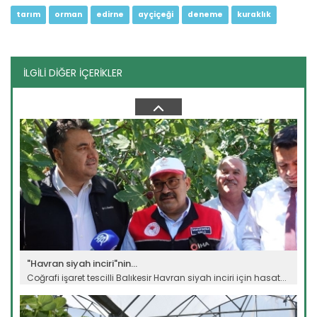
tarım
orman
edirne
ayçiçeği
deneme
kuraklık
İLGİLİ DİĞER İÇERİKLER
Genç girişimci devlet...
Erzincan’ın Tercan ilçesinde üniversite eğitimini
tamamladıktan...
Devamını Oku ->
"Havran siyah inciri"nin...
Coğrafi işaret tescilli Balıkesir Havran siyah inciri için hasat...
Devamını Oku ->