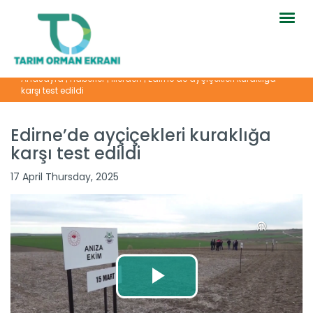
Togg
navig
Anasayfa
|
Haberler
|
İllerden
|
Edirne’de ayçiçekleri kuraklığa
karşı test edildi
Edirne’de ayçiçekleri kuraklığa
karşı test edildi
17 April Thursday, 2025