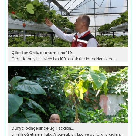
Çilekten Ordu ekonomisine 110...
Ordu'da bu yıl çilekten bin 100 tonluk üretim beklenirken,...
Devamını Oku ->
Dünya bahçesinde üç kıtadan...
Emekli öğretmen Hakkı Albayrak, üç kıta ve 50 farklı ülkeden...