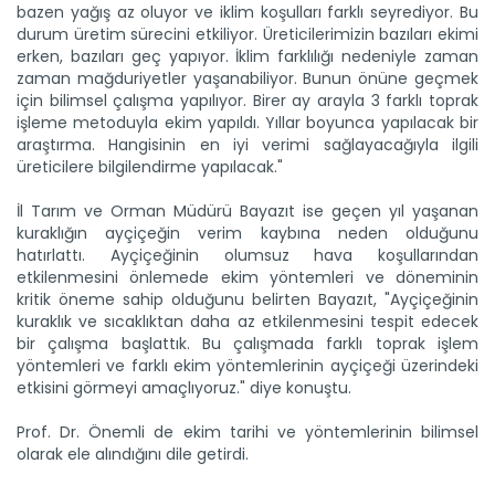
bazen yağış az oluyor ve iklim koşulları farklı seyrediyor. Bu
durum üretim sürecini etkiliyor. Üreticilerimizin bazıları ekimi
erken, bazıları geç yapıyor. İklim farklılığı nedeniyle zaman
zaman mağduriyetler yaşanabiliyor. Bunun önüne geçmek
Taşköprü sarımsağı...
için bilimsel çalışma yapılıyor. Birer ay arayla 3 farklı toprak
Taşköprü Belediyesince bu yıl 36'ncısı düzenlenen
Uluslararası...
işleme metoduyla ekim yapıldı. Yıllar boyunca yapılacak bir
araştırma. Hangisinin en iyi verimi sağlayacağıyla ilgili
Devamını Oku ->
üreticilere bilgilendirme yapılacak."
İl Tarım ve Orman Müdürü Bayazıt ise geçen yıl yaşanan
kuraklığın ayçiçeğin verim kaybına neden olduğunu
hatırlattı. Ayçiçeğinin olumsuz hava koşullarından
etkilenmesini önlemede ekim yöntemleri ve döneminin
kritik öneme sahip olduğunu belirten Bayazıt, "Ayçiçeğinin
kuraklık ve sıcaklıktan daha az etkilenmesini tespit edecek
bir çalışma başlattık. Bu çalışmada farklı toprak işlem
Sulama projesinde sona...
yöntemleri ve farklı ekim yöntemlerinin ayçiçeği üzerindeki
Tarım ve Orman Bakanlığı Devlet Su İşleri Genel
etkisini görmeyi amaçlıyoruz." diye konuştu.
Müdürlüğünün...
Devamını Oku ->
Prof. Dr. Önemli de ekim tarihi ve yöntemlerinin bilimsel
olarak ele alındığını dile getirdi.