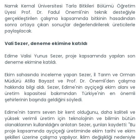
Namık Kemal Üniversitesi Tarla Bitkileri Bölümü Öğretim
Üyesi Prof. Dr. Fadul Önemli'nin teknik desteğiyle
gerçekleştirilen çalışma kapsamında bitkinin hasadından
sonra ortaya çıkan sonuçlar değerlendirilerek üreticilerle
paylaşılacak.
Vali Sezer, deneme ekimine katıldı
Edirne Valisi Yunus Sezer, proje kapsamında yapılan son
deneme ekimine katıldı.
Ekim sahasında inceleme yapan Sezer, İl Tarım ve Orman
Müdürü Atilla Bayazıt ve Prof. Dr. Önemli'den çalışma
Meralarda susuzluk bitti, göç...
hakkında bilgi aldı. Sezer, Edirne'nin ayçiçeği ekim alanı ve
Siirt'te Tarım ve Orman Bakanlığınca yürütülen "Mera Islah
üretim kapasitesi bakımından Türkiye'nin en önemli
ve...
şehirlerinin başında geldiğini söyledi.
Devamını Oku ->
Edirne'nin tarımı seven bir kent olduğunu, daha kaliteli ve
yüksek verimli üretim için teknolojinin ve bilimin bütün
olanaklarının kullanıldığını anlatan Sezer, şunları kaydetti: "Bu
proje kapsamında ayçiçeği üretiminde ekim tarihi ve ekim
şekilleri üzerine çalışma yapılıyor. İklim değişikliği nedeniyle