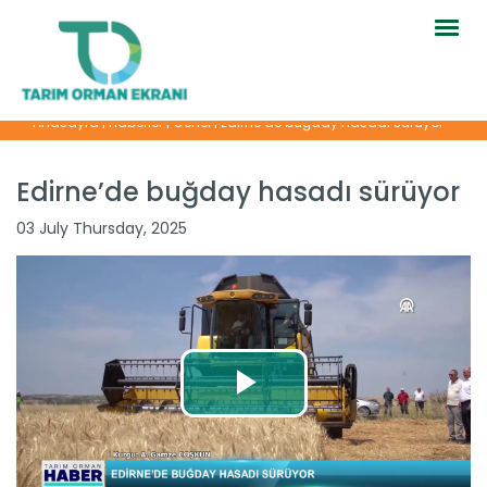
Togg
navig
Anasayfa
|
Haberler
|
Genel
|
Edirne’de buğday hasadı sürüyor
Edirne’de buğday hasadı sürüyor
03 July Thursday, 2025