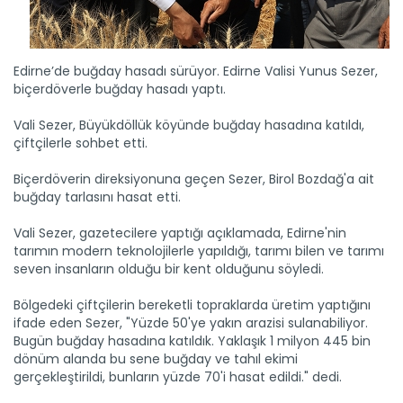
Edirne’de buğday hasadı sürüyor. Edirne Valisi Yunus Sezer,
biçerdöverle buğday hasadı yaptı.
Vali Sezer, Büyükdöllük köyünde buğday hasadına katıldı,
çiftçilerle sohbet etti.
Biçerdöverin direksiyonuna geçen Sezer, Birol Bozdağ'a ait
buğday tarlasını hasat etti.
Vali Sezer, gazetecilere yaptığı açıklamada, Edirne'nin
tarımın modern teknolojilerle yapıldığı, tarımı bilen ve tarımı
Balon balığı istilasına bütçe...
seven insanların olduğu bir kent olduğunu söyledi.
İklim değişikliğiyle Akdeniz’i tehdit eden istilacı balon...
Devamını Oku ->
Bölgedeki çiftçilerin bereketli topraklarda üretim yaptığını
ifade eden Sezer, "Yüzde 50'ye yakın arazisi sulanabiliyor.
Bugün buğday hasadına katıldık. Yaklaşık 1 milyon 445 bin
dönüm alanda bu sene buğday ve tahıl ekimi
gerçekleştirildi, bunların yüzde 70'i hasat edildi." dedi.