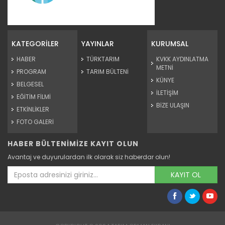
Balon balığı istilasına bütçe...
İklim değişikliğiyle Akdeniz’i tehdit eden istilacı balon...
KATEGORİLER
YAYINLAR
KURUMSAL
Devamını Oku ->
HABER
TÜRKTARIM
KVKK AYDINLATMA
METNİ
PROGRAM
TARIM BÜLTENİ
KÜNYE
BELGESEL
İLETİŞİM
EĞİTİM FİLMİ
BİZE ULAŞIN
ETKİNLİKLER
FOTO GALERİ
HABER BÜLTENİMİZE KAYIT OLUN
Batı Akdeniz'in yaş meyve ve...
Avantaj ve duyurulardan ilk olarak siz haberdar olun!
Antalya, Isparta ve Burdur'daki firmalardan yapılan yaş
meyve ve...
KAYIT OL
Devamını Oku ->