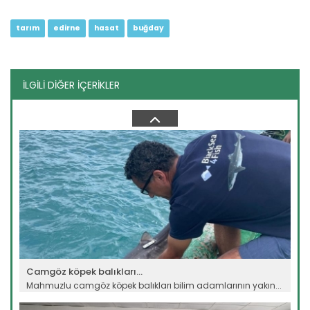
tarım
edirne
hasat
buğday
İLGİLİ DİĞER İÇERİKLER
Dev çekirgelerin insanlara...
Diyarbakır’da da görülen uzunluğu 25 santimetreye kadar
ulaşan...
Devamını Oku ->
Camgöz köpek balıkları...
Mahmuzlu camgöz köpek balıkları bilim adamlarının yakın...
Devamını Oku ->