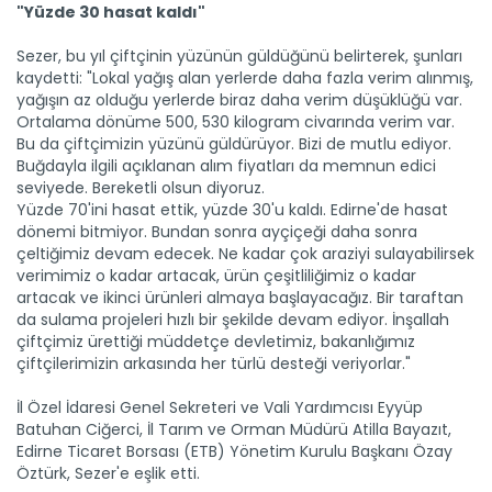
"Yüzde 30 hasat kaldı"
Sezer, bu yıl çiftçinin yüzünün güldüğünü belirterek, şunları
kaydetti: "Lokal yağış alan yerlerde daha fazla verim alınmış,
yağışın az olduğu yerlerde biraz daha verim düşüklüğü var.
Batı Akdeniz'in yaş meyve ve...
Ortalama dönüme 500, 530 kilogram civarında verim var.
Antalya, Isparta ve Burdur'daki firmalardan yapılan yaş
meyve ve...
Bu da çiftçimizin yüzünü güldürüyor. Bizi de mutlu ediyor.
Buğdayla ilgili açıklanan alım fiyatları da memnun edici
Devamını Oku ->
seviyede. Bereketli olsun diyoruz.
Yüzde 70'ini hasat ettik, yüzde 30'u kaldı. Edirne'de hasat
dönemi bitmiyor. Bundan sonra ayçiçeği daha sonra
çeltiğimiz devam edecek. Ne kadar çok araziyi sulayabilirsek
verimimiz o kadar artacak, ürün çeşitliliğimiz o kadar
artacak ve ikinci ürünleri almaya başlayacağız. Bir taraftan
da sulama projeleri hızlı bir şekilde devam ediyor. İnşallah
çiftçimiz ürettiği müddetçe devletimiz, bakanlığımız
çiftçilerimizin arkasında her türlü desteği veriyorlar."
Su ürünleri ihracatında...
Balıkçılık ve Su Ürünleri Genel Müdürü Turgay Türkyılmaz, su...
İl Özel İdaresi Genel Sekreteri ve Vali Yardımcısı Eyyüp
Devamını Oku ->
Batuhan Ciğerci, İl Tarım ve Orman Müdürü Atilla Bayazıt,
Edirne Ticaret Borsası (ETB) Yönetim Kurulu Başkanı Özay
Öztürk, Sezer'e eşlik etti.