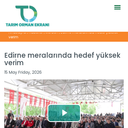
Togg
navig
Anasayfa
|
Haberler
|
İllerden
|
Edirne meralarında hedef yüksek
verim
Edirne meralarında hedef yüksek
verim
15 May Friday, 2026