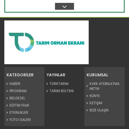
ve...
Devamını Oku ->
Taşköprü sarımsağı...
Taşköprü Belediyesince bu yıl 36'ncısı düzenlenen
Uluslararası...
KATEGORİLER
YAYINLAR
KURUMSAL
Devamını Oku ->
HABER
TÜRKTARIM
KVKK AYDINLATMA
METNİ
PROGRAM
TARIM BÜLTENİ
KÜNYE
BELGESEL
İLETİŞİM
EĞİTİM FİLMİ
BİZE ULAŞIN
ETKİNLİKLER
FOTO GALERİ