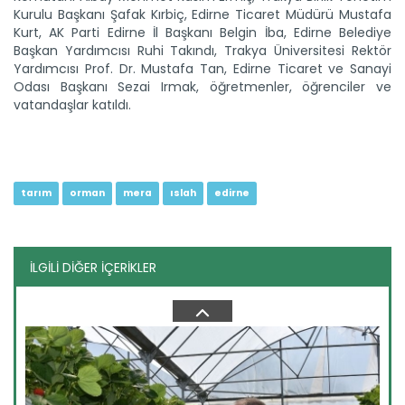
Kurulu Başkanı Şafak Kırbiç, Edirne Ticaret Müdürü Mustafa
Kurt, AK Parti Edirne İl Başkanı Belgin İba, Edirne Belediye
Başkan Yardımcısı Ruhi Takındı, Trakya Üniversitesi Rektör
Genç girişimci devlet...
Yardımcısı Prof. Dr. Mustafa Tan, Edirne Ticaret ve Sanayi
Erzincan’ın Tercan ilçesinde üniversite eğitimini
Odası Başkanı Sezai Irmak, öğretmenler, öğrenciler ve
tamamladıktan...
vatandaşlar katıldı.
Devamını Oku ->
tarım
orman
mera
ıslah
edirne
İLGİLİ DİĞER İÇERİKLER
Çorak arazi meyve bahçesine...
Ağrı Doğubayazıt' ta çetin iklim şartlarına rağmen çorak
arazide...
Devamını Oku ->