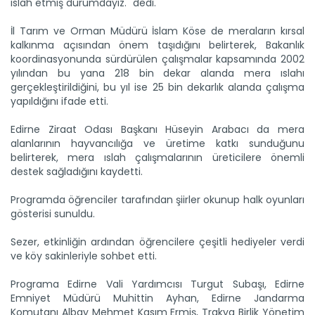
ıslah etmiş durumdayız." dedi.
Taşköprü sarımsağı...
Taşköprü Belediyesince bu yıl 36'ncısı düzenlenen
İl Tarım ve Orman Müdürü İslam Köse de meraların kırsal
Uluslararası...
kalkınma açısından önem taşıdığını belirterek, Bakanlık
Devamını Oku ->
koordinasyonunda sürdürülen çalışmalar kapsamında 2002
yılından bu yana 218 bin dekar alanda mera ıslahı
gerçekleştirildiğini, bu yıl ise 25 bin dekarlık alanda çalışma
yapıldığını ifade etti.
Edirne Ziraat Odası Başkanı Hüseyin Arabacı da mera
alanlarının hayvancılığa ve üretime katkı sunduğunu
belirterek, mera ıslah çalışmalarının üreticilere önemli
destek sağladığını kaydetti.
Sulama projesinde sona...
Programda öğrenciler tarafından şiirler okunup halk oyunları
Tarım ve Orman Bakanlığı Devlet Su İşleri Genel
Müdürlüğünün...
gösterisi sunuldu.
Devamını Oku ->
Sezer, etkinliğin ardından öğrencilere çeşitli hediyeler verdi
ve köy sakinleriyle sohbet etti.
Programa Edirne Vali Yardımcısı Turgut Subaşı, Edirne
Emniyet Müdürü Muhittin Ayhan, Edirne Jandarma
Komutanı Albay Mehmet Kasım Ermiş, Trakya Birlik Yönetim