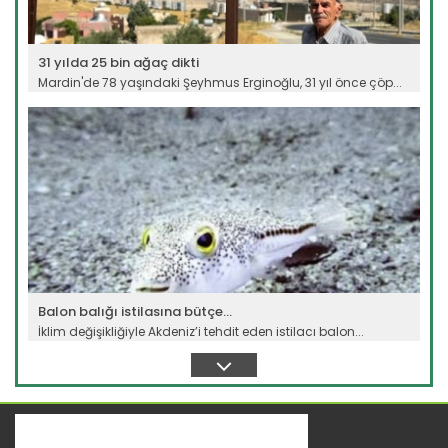
31 yılda 25 bin ağaç dikti
Mardin'de 78 yaşındaki Şeyhmus Erginoğlu, 31 yıl önce çöp...
Devamını Oku ->
Balon balığı istilasına bütçe...
İklim değişikliğiyle Akdeniz’i tehdit eden istilacı balon...
Devamını Oku ->