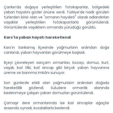
Çankırı’da doğaya yerleştirilen fotokapanlar, bölgedeki
yaban hayatını gözler önüne serdi. Türkiye’de nadir görülen
türlerden birisi olan ve "ormanın hayaleti" olarak adlandırılan
vaşaklar yerleştirilen fotokapanlarla görüntülendi.
Görüntülerde vaşakların ormanda yürüdüğü görüldü.
Kars'ta yaban hayatı hareketlendi
Koruma altındaki alageyikler...
Antalya'da nesli tükenme tehlikesi altında bulunan
Kars'ın Sarıkamış ilçesinde yağmurların ardından doğa
alageyiklerin...
canlandı, yaban hayvanları görülmeye başladı.
Devamını Oku ->
İlçeyi çevreleyen sarıçam ormanları, bozayı, domuz, kurt,
vaşak, kızıl tilki, kızıl sincap gibi birçok yaban hayvanına
üreme ve barınma imkânı sunuyor.
Son günlerde etkili olan yağmurların ardından doğada
hareketlilik gözlendi. Suludere ormanlık alanında
beslenmeye çalışan yaban domuzları görüntülendi.
Çamaşır dere ormanlarında ise kızıl sincaplar ağaçlar
‘İnci ve Mercan’ denize...
arasında oynadı, kozalaklarla beslendi.
İnci ve Mercan ismi verilen iki deniz kaplumbağasına uydu
cihazı...