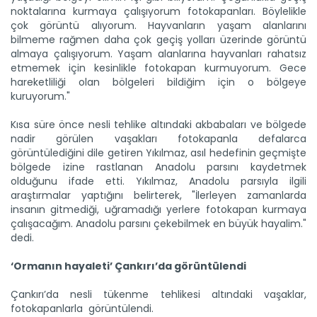
noktalarına kurmaya çalışıyorum fotokapanları. Böylelikle
çok görüntü alıyorum. Hayvanların yaşam alanlarını
bilmeme rağmen daha çok geçiş yolları üzerinde görüntü
almaya çalışıyorum. Yaşam alanlarına hayvanları rahatsız
etmemek için kesinlikle fotokapan kurmuyorum. Gece
hareketliliği olan bölgeleri bildiğim için o bölgeye
kuruyorum."
Kısa süre önce nesli tehlike altındaki akbabaları ve bölgede
nadir görülen vaşakları fotokapanla defalarca
görüntülediğini dile getiren Yıkılmaz, asıl hedefinin geçmişte
bölgede izine rastlanan Anadolu parsını kaydetmek
olduğunu ifade etti. Yıkılmaz, Anadolu parsıyla ilgili
araştırmalar yaptığını belirterek, "İlerleyen zamanlarda
insanın gitmediği, uğramadığı yerlere fotokapan kurmaya
çalışacağım. Anadolu parsını çekebilmek en büyük hayalim."
dedi.
Su ürünleri ihracatında...
‘Ormanın hayaleti’ Çankırı’da görüntülendi
Balıkçılık ve Su Ürünleri Genel Müdürü Turgay Türkyılmaz, su...
Devamını Oku ->
Çankırı’da nesli tükenme tehlikesi altındaki vaşaklar,
fotokapanlarla görüntülendi.