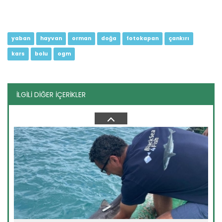
Devamını Oku ->
yaban
hayvan
orman
doğa
fotokapan
çankırı
kars
bolu
ogm
İLGİLİ DİĞER İÇERİKLER
Şanlıurfa'da kelaynak ailesine...
Nesli tükenme tehlikesi altında bulunan ve Şanlıurfa'nın
Birecik...
Devamını Oku ->