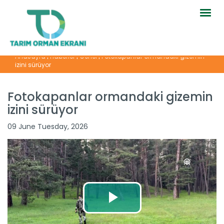
Togg
navig
Anasayfa
|
Haberler
|
Genel
|
Fotokapanlar ormandaki gizemin
izini sürüyor
Fotokapanlar ormandaki gizemin
izini sürüyor
09 June Tuesday, 2026