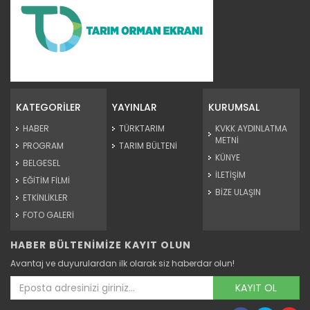
Su ürünleri ihracatında...
Balıkçılık ve Su Ürünleri Genel Müdürü Turgay Türkyılmaz, su...
KATEGORİLER
YAYINLAR
KURUMSAL
Devamını Oku ->
HABER
TÜRKTARIM
KVKK AYDINLATMA
METNİ
PROGRAM
TARIM BÜLTENİ
KÜNYE
BELGESEL
İLETİŞİM
EĞİTİM FİLMİ
BİZE ULAŞIN
ETKİNLİKLER
FOTO GALERİ
HABER BÜLTENİMİZE KAYIT OLUN
Koruma altındaki alageyikler...
Avantaj ve duyurulardan ilk olarak siz haberdar olun!
Antalya'da nesli tükenme tehlikesi altında bulunan
alageyiklerin...
KAYIT OL
Devamını Oku ->