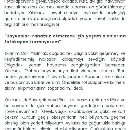
Fotokapanlarla geyik, vaşak, akbaba, kurt, ayı gibi hayvanları
kayıt altına alan Yıkılmaz, Anadolu parsını da görüntülemeyi
hedefliyor. Yıkılmaz, sosyal medya sayfasında paylaştığı
görüntülerle vatandaşların bölgedeki yaban hayatı hakkında
bilgi sahibi olmasını sağlıyor.
"Hayvanları rahatsız etmemek için yaşam alanlarına
fotokapan kurmuyorum"
İbrahim Can Yıkılmaz, doğada tek başına vakit geçirmeyi ve
keşfedilmemiş noktaları dolaşmayı sevdiğini söyledi.
Bölgedeki yaban hayatının zenginliğinden bahseden
Yıkılmaz, "Yaban hayvanlarıyla ilgili videolar izledim. 'Ben
neden yapamıyorum?' diye düşündüm. Bundan ilham aldım
ve başlamaya karar verdim. Öncelikle fotokapan ve kamera
aldım, ekipmanlarımı toparladım." dedi.
Yıkılmaz, doğayı çok sevdiğini, tek başına çok gezdiğini ve
bu sayede de çok yaban hayvanı gördüğünü anlatarak,
şöyle devam etti: "Geyik, vaşak, akbaba, ayrıca çakal ve kurt
çektim. Kurdun geçiş lokasyonlarını hep biliyorum, geçme
olasılığı olan yerleri biliyorum. Ayıların da çoğunlukla kaldığı,
yaşadığı bölgeyi elimin içi gibi biliyorum. Çoğunlukla geçiş