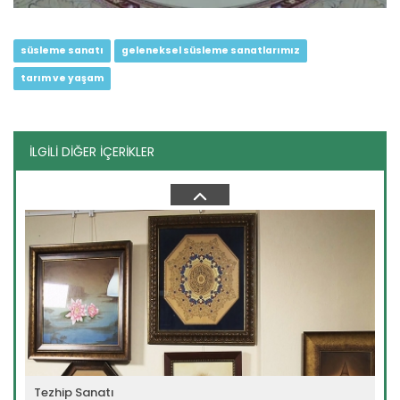
süsleme sanatı
geleneksel süsleme sanatlarımız
tarım ve yaşam
İLGİLİ DİĞER İÇERİKLER
Keşan Bezi
Devamını Oku ->
Tezhip Sanatı