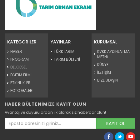
Minyatür Sanatı
Devamını Oku ->
KATEGORİLER
YAYINLAR
KURUMSAL
HABER
TÜRKTARIM
KVKK AYDINLATMA
METNİ
PROGRAM
TARIM BÜLTENİ
KÜNYE
BELGESEL
İLETİŞİM
EĞİTİM FİLMİ
BİZE ULAŞIN
ETKİNLİKLER
FOTO GALERİ
HABER BÜLTENİMİZE KAYIT OLUN
Kumaş İşleme Sanatı
Avantaj ve duyurulardan ilk olarak siz haberdar olun!
Devamını Oku ->
KAYIT OL