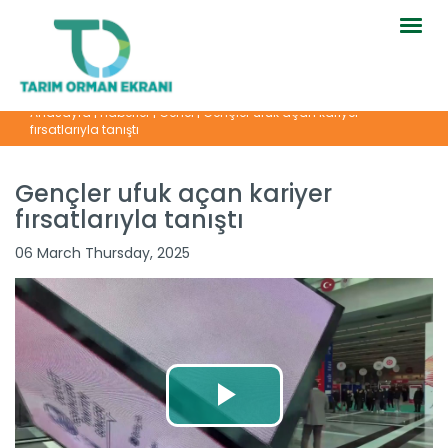
Togg
navig
Anasayfa
|
Haberler
|
Genel
|
Gençler ufuk açan kariyer
fırsatlarıyla tanıştı
Gençler ufuk açan kariyer
fırsatlarıyla tanıştı
06 March Thursday, 2025