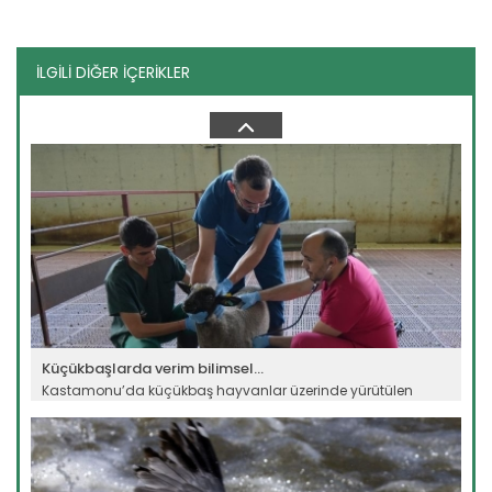
İLGİLİ DİĞER İÇERİKLER
Otonom çiftlikte yapay zekalı...
Yapay zeka destekli otonom çiftlik için imzalara atıldı....
Devamını Oku ->
Küçükbaşlarda verim bilimsel...
Kastamonu’da küçükbaş hayvanlar üzerinde yürütülen
bilimsel...
Devamını Oku ->