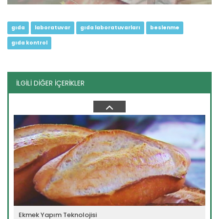
gıda
laboratuvar
gıda laboratuvarları
beslenme
gıda kontrol
İLGİLİ DİĞER İÇERİKLER
Süt ve Süt Ürünlerinin...
Devamını Oku ->
Ekmek Yapım Teknolojisi