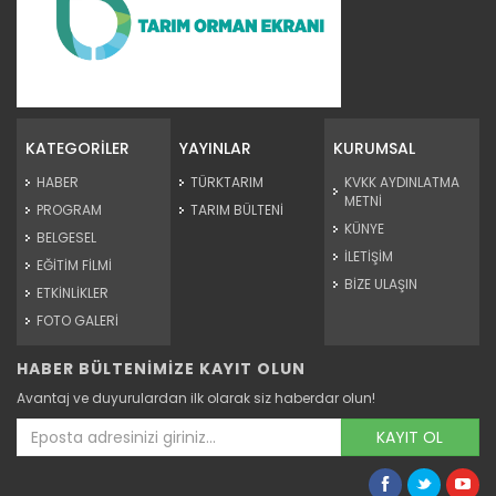
Tereyağı Yapımı
Devamını Oku ->
KATEGORİLER
YAYINLAR
KURUMSAL
HABER
TÜRKTARIM
KVKK AYDINLATMA
METNİ
PROGRAM
TARIM BÜLTENİ
KÜNYE
BELGESEL
İLETİŞİM
EĞİTİM FİLMİ
BİZE ULAŞIN
ETKİNLİKLER
FOTO GALERİ
HABER BÜLTENİMİZE KAYIT OLUN
Yumurta ve Sağlık
Avantaj ve duyurulardan ilk olarak siz haberdar olun!
Devamını Oku ->
KAYIT OL