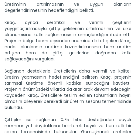
üretiminin artırılmasının ve uygun alanların
Genç girişimci devlet...
değerlendirilmesinin hedeflendiğini belirtti.
Erzincan’ın Tercan ilçesinde üniversite eğitimini
tamamladıktan...
Kıraç, ayrıca sertifikalı ve verimli çeşitlerin
Devamını Oku ->
yaygınlaştırılmasıyla çiftçi gelirlerinin artırılmasının ve ülke
ekonomisine katkı sağlanmasının amaçlandığını ifade etti.
Projenin bölge tarımı açısından önemine dikkat çeken Kıraç,
nadas alanlarının üretime kazandırılmasının hem üretim
artışına hem de çiftçi gelirlerine doğrudan katkı
sağlayacağını vurguladı.
Sağlanan desteklerle üreticilerin daha verimli ve kaliteli
üretim yapmasının hedeflendiğini belirten Kıraç, projenin
tarımsal üretime önemli katkılar sunacağını kaydetti.
Çorak arazi meyve bahçesine...
Projenin önümüzdeki yıllarda da artırılarak devam edeceğini
Ağrı Doğubayazıt' ta çetin iklim şartlarına rağmen çorak
arazide...
kaydeden Kıraç, üreticilere teslim edilen tohumların hayırlı
olmasını dileyerek bereketli bir üretim sezonu temennisinde
Devamını Oku ->
bulundu.
Çiftçiler ise sağlanan %75 hibe desteğinden büyük
memnuniyet duyduklarını belirterek hayırlı ve bereketli bir
sezon temennisinde bulundular. Gümüşhaneli üreticiler