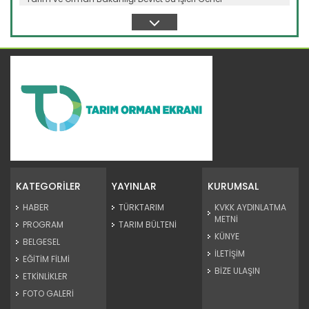
Müdürlüğünün...
Devamını Oku ->
Genç girişimci devlet...
Erzincan’ın Tercan ilçesinde üniversite eğitimini
tamamladıktan...
KATEGORİLER
YAYINLAR
KURUMSAL
Devamını Oku ->
HABER
TÜRKTARIM
KVKK AYDINLATMA
METNİ
PROGRAM
TARIM BÜLTENİ
KÜNYE
BELGESEL
İLETİŞİM
EĞİTİM FİLMİ
BİZE ULAŞIN
ETKİNLİKLER
FOTO GALERİ