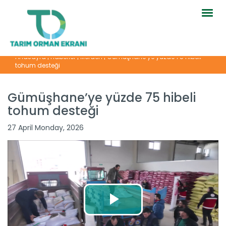
Togg
navig
Anasayfa
|
Haberler
|
İllerden
|
Gümüşhane’ye yüzde 75 hibeli
tohum desteği
Gümüşhane’ye yüzde 75 hibeli
tohum desteği
27 April Monday, 2026