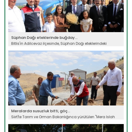
Süphan Dağı eteklerinde buğday...
Bitlis'in Adilcevaz ilçesinde, Süphan Dağı eteklerindeki
verimli...
Devamını Oku ->
Meralarda susuzluk bitti, göç...
Siirt'te Tarım ve Orman Bakanlığınca yürütülen "Mera Islah
ve...
Devamını Oku ->