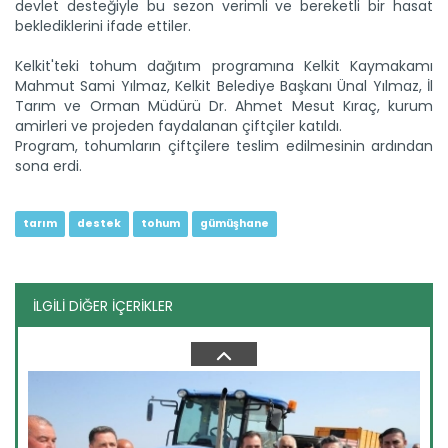
devlet desteğiyle bu sezon verimli ve bereketli bir hasat
beklediklerini ifade ettiler.
Kelkit'teki tohum dağıtım programına Kelkit Kaymakamı
Kars’ta "Taner" buğdayı ile...
Mahmut Sami Yılmaz, Kelkit Belediye Başkanı Ünal Yılmaz, İl
Kars'ta Tarım ve Orman Bakanlığının destekleriyle ekimi
Tarım ve Orman Müdürü Dr. Ahmet Mesut Kıraç, kurum
yapılan...
amirleri ve projeden faydalanan çiftçiler katıldı.
Devamını Oku ->
Program, tohumların çiftçilere teslim edilmesinin ardından
sona erdi.​
tarım
destek
tohum
gümüşhane
İLGİLİ DİĞER İÇERİKLER
B-Reçete sistemi ile güvenilir...
Tarım ve Orman Bakanlığının hayata geçirdiği “B-Reçete
Sistemi”...
Devamını Oku ->