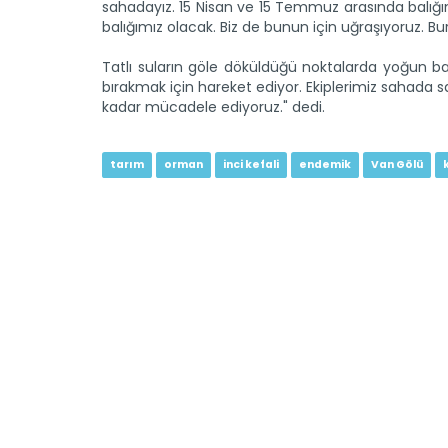
sahadayız. 15 Nisan ve 15 Temmuz arasında balığ
balığımız olacak. Biz de bunun için uğraşıyoruz. B
Tatlı suların göle döküldüğü noktalarda yoğun ba
bırakmak için hareket ediyor. Ekiplerimiz sahad
kadar mücadele ediyoruz." dedi.
tarım
orman
inci kefali
endemik
Van Gölü