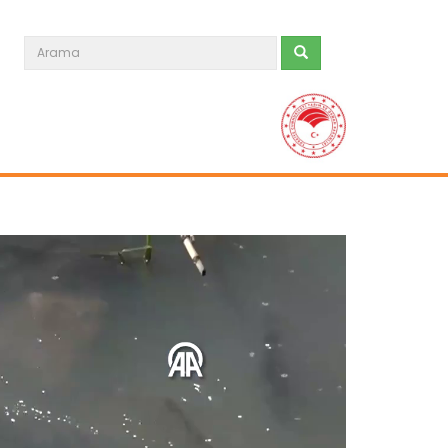
Muş'ta balık varlığı korunuyor
Muş İl Tarım ve Orman Müdürlüğü
ekipleri, iç sulardaki balık...
Devamını Oku ->
Taşköprü sarımsağı...