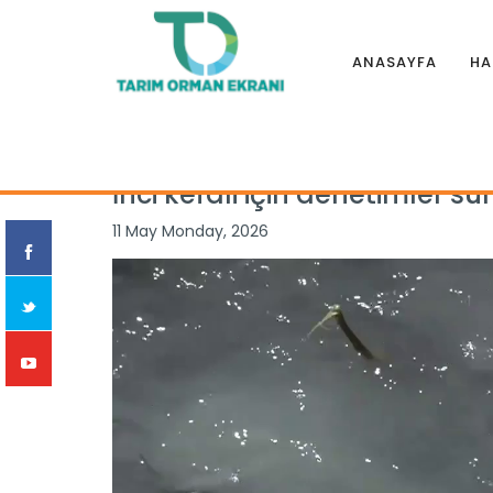
ANASAYFA
HA
Anasayfa
|
Haberler
|
İllerden
|
İnci kefali için denetimler 
İnci kefali için denetimler sü
11 May Monday, 2026