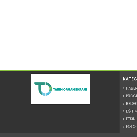
KATEG
HABE
PROG
BELGE
EĞİTİM
ETKİNL
FOTO 