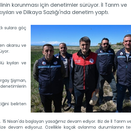
nin korunması için denetimler sürüyor. İl Tarım ve
yıları ve Dilkaya Sazlığı'nda denetim yaptı.
ı sulara göç
en akarsu ve
üyor.
 kıyıları ve
urgay Şişman,
denetimlerin
ğini belirten
mi. 15 Nisan'da başlayan yasağımız devam ediyor. Biz de İl Tarım
mize devam ediyoruz. Özellikle kaçak avlanma durumlarının tesp