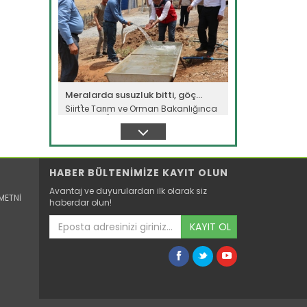
Meralarda susuzluk bitti, göç...
Siirt'te Tarım ve Orman Bakanlığınca
yürütülen "Mera Islah ve...
Devamını Oku ->
HABER BÜLTENİMİZE KAYIT OLUN
Avantaj ve duyurulardan ilk olarak siz
METNİ
haberdar olun!
KAYIT OL
Muş'ta balık varlığı korunuyor
Muş İl Tarım ve Orman Müdürlüğü
ekipleri, iç sulardaki balık...
Devamını Oku ->