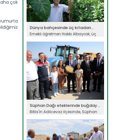
daha çok
a yumurta
ldiğimiz
Dünya bahçesinde üç kıtadan...
Emekli öğretmen Hakkı Albayrak, üç
kıta ve 50 farklı ülkeden...
Devamını Oku ->
Süphan Dağı eteklerinde buğday...
Bitlis'in Adilcevaz ilçesinde, Süphan
Dağı eteklerindeki verimli...
Devamını Oku ->