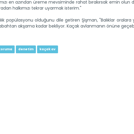
ımızı en azından üreme mevsiminde rahat bırakırsak emin olun 
uradan halkımızı tekrar uyarmak isterim."
lık popülasyonu olduğunu dile getiren Şişman, "Balıklar oralar
a sabahtan akşama kadar bekliyor. Kaçak avlanmanın önüne geçebi
koruma
denetim
kaçak av