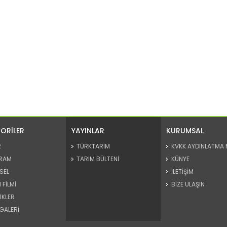
ORİLER
YAYINLAR
KURUMSAL
R
TÜRKTARIM
KVKK AYDINLATMA 
RAM
TARIM BÜLTENİ
KÜNYE
SEL
İLETİŞİM
 FİLMİ
BİZE ULAŞIN
İKLER
GALERİ