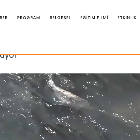
BER
PROGRAM
BELGESEL
EĞİTİM FİLMİ
ETKİNLİK
sürüyor
rüyor