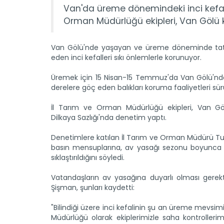
Van'da üreme dönemindeki inci kefali
Orman Müdürlüğü ekipleri, Van Gölü kı
Van Gölü'nde yaşayan ve üreme döneminde tatl
eden inci kefalleri sıkı önlemlerle korunuyor.
Üremek için 15 Nisan-15 Temmuz'da Van Gölü'nd
derelere göç eden balıkları koruma faaliyetleri sür
İl Tarım ve Orman Müdürlüğü ekipleri, Van Gölü
Dilkaya Sazlığı'nda denetim yaptı.
Denetimlere katılan İl Tarım ve Orman Müdürü T
basın mensuplarına, av yasağı sezonu boyunca 
sıklaştırıldığını söyledi.
Vatandaşların av yasağına duyarlı olması gerekti
Şişman, şunları kaydetti:
"Bilindiği üzere inci kefalinin şu an üreme mevsi
Müdürlüğü olarak ekiplerimizle saha kontrolleri