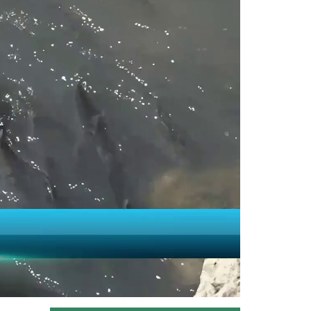
Taşköprü Belediyesince bu yıl 36'ncısı
düzenlenen Uluslararası...
Devamını Oku ->
Sulama projesinde sona...
Tarım ve Orman Bakanlığı Devlet Su
İşleri Genel Müdürlüğünün...
Devamını Oku ->