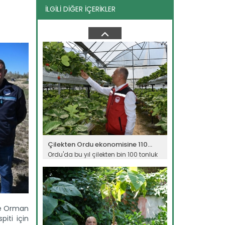
İLGİLİ DİĞER İÇERİKLER
Genç girişimci devlet...
Erzincan’ın Tercan ilçesinde
üniversite eğitimini tamamladıktan...
Devamını Oku ->
Çilekten Ordu ekonomisine 110...
Ordu'da bu yıl çilekten bin 100 tonluk
üretim beklenirken,...
Devamını Oku ->
 ve Orman
iti için