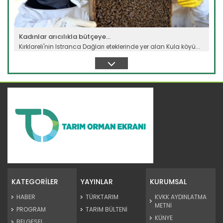
Kadınlar arıcılıkla bütçeye...
Kırklareli'nin Istranca Dağları eteklerinde yer alan Kula köyü...
Devamını Oku ->
Samsun'un coğrafi işaretli...
Samsun'un Salıpazarı ilçesinde coğrafi işaret tescilli
kestane...
KATEGORİLER
YAYINLAR
KURUMSAL
Devamını Oku ->
HABER
TÜRKTARIM
KVKK AYDINLATMA
METNİ
PROGRAM
TARIM BÜLTENİ
KÜNYE
BELGESEL