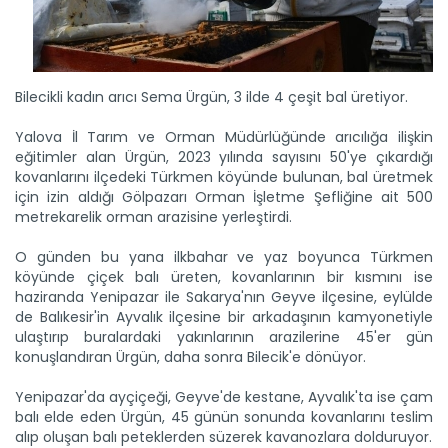
Bilecikli kadın arıcı Sema Ürgün, 3 ilde 4 çeşit bal üretiyor.
Yalova İl Tarım ve Orman Müdürlüğünde arıcılığa ilişkin
eğitimler alan Ürgün, 2023 yılında sayısını 50'ye çıkardığı
kovanlarını ilçedeki Türkmen köyünde bulunan, bal üretmek
için izin aldığı Gölpazarı Orman İşletme Şefliğine ait 500
metrekarelik orman arazisine yerleştirdi.
O günden bu yana ilkbahar ve yaz boyunca Türkmen
köyünde çiçek balı üreten, kovanlarının bir kısmını ise
haziranda Yenipazar ile Sakarya'nın Geyve ilçesine, eylülde
de Balıkesir'in Ayvalık ilçesine bir arkadaşının kamyonetiyle
ulaştırıp buralardaki yakınlarının arazilerine 45'er gün
konuşlandıran Ürgün, daha sonra Bilecik'e dönüyor.
Yenipazar'da ayçiçeği, Geyve'de kestane, Ayvalık'ta ise çam
balı elde eden Ürgün, 45 günün sonunda kovanlarını teslim
alıp oluşan balı peteklerden süzerek kavanozlara dolduruyor.