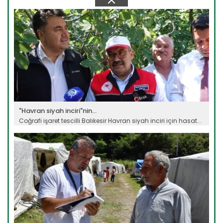
Devamını Oku ->
"Havran siyah inciri"nin...
Coğrafi işaret tescilli Balıkesir Havran siyah inciri için hasat...
Devamını Oku ->