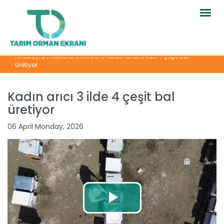
Togg
navig
Anasayfa
|
Haberler
|
İllerden
|
Kadın arıcı 3 ilde 4 çeşit bal
üretiyor
Kadın arıcı 3 ilde 4 çeşit bal
üretiyor
06 April Monday, 2026