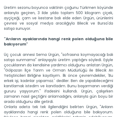
Üretim sezonu boyunca vaktinin çoğunu Türkmen köyünde
arılarıyla geçiren, 3 ilde yılda toplam 500 kilogram çiçek,
ayçiçeği, çam ve kestane balı elde eden Ürgün, ürünlerini
çevresi ve sosyal medya aracılığıyla Bilecik ve Bursa'da
satışa sunuyor.
Samsun'un coğrafi işaretli...
Samsun'un Salıpazarı ilçesinde coğrafi işaret tescilli
"Arıların ayaklarında hangi renk polen olduğuna bile
kestane...
bakıyorum"
Devamını Oku ->
Üç çocuk annesi Sema Ürgün, "sofrasına koymayacağı balı
satışa sunmama" anlayışıyla üretim yaptığını söyledi. Eşiyle
çocuklarının da kendisine yardımcı olduğunu anlatan Ürgün,
"Gölpazarı İlçe Tarım ve Orman Müdürlüğü ile Bilecik Arı
Yetiştiricileri Birliğine kayıtlıyım. İlk önce çevremdekiler, 'Bu
erkek işi, kadınlar yapamaz.' dediler. Ben de yapabileceğimi
kanıtlamak istedim ve kanıtladım. Bunu başarmanın verdiği
gururu yaşıyorum." ifadesini kullandı. Ürgün, çalışırken
zamanın nasıl geçtiğini anlamadığını, arılarıyla gün boyu bir
“Ordu, bal üretiminde Türkiye...
arada olduğunu dile getirdi.
Türkiye’nin dört bir yanından gelip Ordu’nun bereketli...
Onlarla adeta tek tek ilgilendiğini belirten Ürgün, "Arıların
Devamını Oku ->
ayaklarında hangi renk polen olduğuna bile bakıyorum.