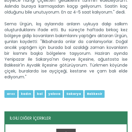
Böylece hangi çiçekten geldiklerini tahmin edebiliyorum.
Aslında buraya karmaşadan kaçıp geliyorum. Saatin kaç
olduğunu bile unutuyorum. En az 4-5 saat kalıyorum." dedi.
Sema Ürgün, kış aylarında arıların uykuya dalıp salkım
oluşturduklarını ifade etti. Bu süreçte haftada birkaç kez
bölgeye gidip kovanların bakımlarını yaptığını aktaran Ürgün,
şunları kaydetti: "İlkbaharda onlar da canlanıyorlar. Doğal
arıcılık yaptığım için burada bal azaldığı zaman kovanların
Antalya’da bal kabağı için...
bir kısmını başka bölgelere taşıyorum. Haziran ayında
Antalya'nın Aksu ilçesinde, yaz sıcaklıklarının 40 dereceye...
Yenipazar ile Sakarya'nın Geyve ilçesine, ağustosta ise
Devamını Oku ->
Balıkesir'in Ayvalık ilçesine götürüyorum. Türkmen köyünde
çiçek, buralarda ise ayçiçeği, kestane ve çam balı elde
ediyorum."
arıcı
kadın
bal
yalova
Sakarya
Balıkesir
İLGİLİ DİĞER İÇERİKLER
Destekler Siirt’te bal...
Yüksek rakımlı yaylaları ve zengin florasıyla arıcılığın önemli...