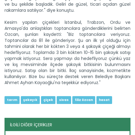
ve bu şekilde başladık. Geliri de güzel, ticari açıdan güzel
rakamlara satılıyor." diye konuştu.
Kesim yapılan çiçekleri İstanbul, Trabzon, Ordu ve
Amasya'da anlaştıkları toptancılara gönderdiklerini belirten
Özcan, şunları kaydetti: "Biz toptancılara veriyoruz.
Toptancılar da 81 ile gönderiyor. Şu an ilk yıl olduğu için
tahmini olarak her bir kökten 3 veya 4 şakayık çiçeği almayı
hedefliyoruz. Toplamda 3 bin kökten 10-15 bin şakayık satışı
Taşköprü sarımsağı...
yapmak istiyoruz. Sera yapmayı da hedefliyoruz çünkü yaz
Taşköprü Belediyesince bu yıl 36'ncısı düzenlenen
ve kış mevsiminde ilçede şakayık bitkisinin bulunmasını
Uluslararası...
istiyoruz. Satışı olan bir bitki. İlaç sanayisinde, kozmetikte
Devamını Oku ->
kullanılıyor. Bize bu süreçte destek veren Belediye Başkanı
Ahmet Ayhan Kayaoğlu'na teşekkür ediyoruz."
tarım
şakayık
çiçek
sivas
filiz özcan
hasat
İLGİLİ DİĞER İÇERİKLER
Sulama projesinde sona...