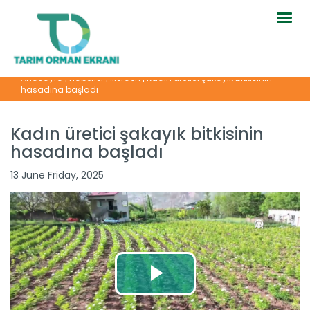
Togg
navig
Anasayfa
|
Haberler
|
İllerden
|
Kadın üretici şakayık bitkisinin
hasadına başladı
Kadın üretici şakayık bitkisinin
hasadına başladı
13 June Friday, 2025