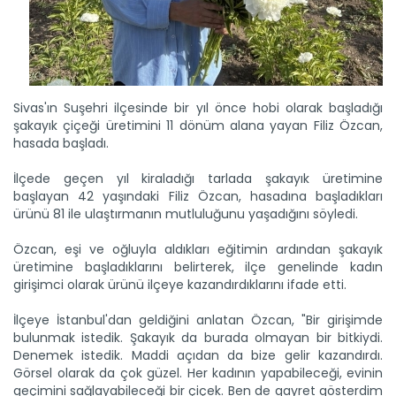
Sivas'ın Suşehri ilçesinde bir yıl önce hobi olarak başladığı
Süphan Dağı eteklerinde buğday...
şakayık çiçeği üretimini 11 dönüm alana yayan Filiz Özcan,
Bitlis'in Adilcevaz ilçesinde, Süphan Dağı eteklerindeki
hasada başladı.
verimli...
Devamını Oku ->
İlçede geçen yıl kiraladığı tarlada şakayık üretimine
başlayan 42 yaşındaki Filiz Özcan, hasadına başladıkları
ürünü 81 ile ulaştırmanın mutluluğunu yaşadığını söyledi.
Özcan, eşi ve oğluyla aldıkları eğitimin ardından şakayık
üretimine başladıklarını belirterek, ilçe genelinde kadın
girişimci olarak ürünü ilçeye kazandırdıklarını ifade etti.
İlçeye İstanbul'dan geldiğini anlatan Özcan, "Bir girişimde
bulunmak istedik. Şakayık da burada olmayan bir bitkiydi.
Meralarda susuzluk bitti, göç...
Denemek istedik. Maddi açıdan da bize gelir kazandırdı.
Siirt'te Tarım ve Orman Bakanlığınca yürütülen "Mera Islah
ve...
Görsel olarak da çok güzel. Her kadının yapabileceği, evinin
geçimini sağlayabileceği bir çiçek. Ben de gayret gösterdim
Devamını Oku ->