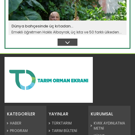
Dünya bahçesinde üç kıtadan...
Emekli öğretmen Hakkı Albayrak, üç kıta ve 50 farklı ülkeden...
Devamını Oku ->
Süphan Dağı eteklerinde buğday...
Bitlis'in Adilcevaz ilçesinde, Süphan Dağı eteklerindeki
verimli...
KATEGORİLER
YAYINLAR
KURUMSAL
Devamını Oku ->
HABER
TÜRKTARIM
KVKK AYDINLATMA
METNİ
PROGRAM
TARIM BÜLTENİ