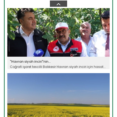
Tarım ve Orman Bakanlığı Devlet Su İşleri Genel
Müdürlüğünün...
Devamını Oku ->
"Havran siyah inciri"nin...
Coğrafi işaret tescilli Balıkesir Havran siyah inciri için hasat...
Devamını Oku ->