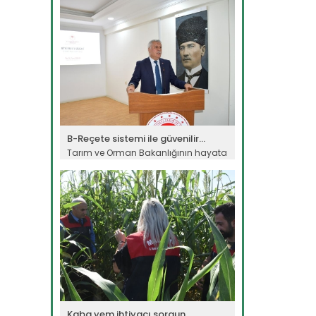
Devamını Oku ->
B-Reçete sistemi ile güvenilir...
Tarım ve Orman Bakanlığının hayata
geçirdiği “B-Reçete Sistemi”...
Devamını Oku ->
Kaba yem ihtiyacı sorgun...