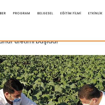
BER
PROGRAM
BELGESEL
EĞİTİM FİLMİ
ETKİNLİK
ahar üretimi başladı
ar üretimi başladı