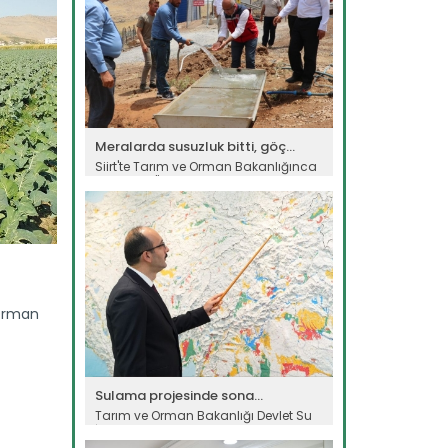
Meralarda susuzluk bitti, göç...
Siirt'te Tarım ve Orman Bakanlığınca
yürütülen "Mera Islah ve...
Devamını Oku ->
 Orman
Sulama projesinde sona...
Tarım ve Orman Bakanlığı Devlet Su
İşleri Genel Müdürlüğünün...