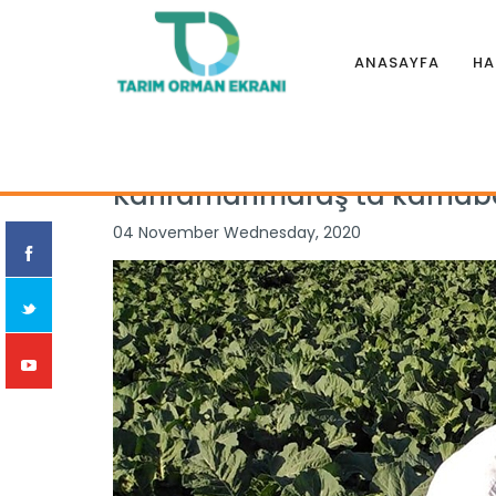
ANASAYFA
HA
Anasayfa
|
Haberler
|
İllerden
|
Kahramanmaraş’ta karnab
Kahramanmaraş’ta karnabah
04 November Wednesday, 2020