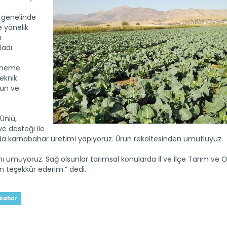
 genelinde
 yönelik
ı
adı.
daneme
eknik
run ve
Ünlü,
e desteği ile
anda karnabahar üretimi yapıyoruz. Ürün rekoltesinden umutluyuz.
ı umuyoruz. Sağ olsunlar tarımsal konularda İl ve İlçe Tarım ve
in teşekkür ederim.” dedi.
bahar