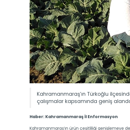
Kahramanmaraş’ın Türkoğlu ilçesinde t
çalışmalar kapsamında geniş alanda
Haber: Kahramanmaraş
İl Enformasyon
Kahramanmaraş’ın ürün çeşitliliği genişlemeye d