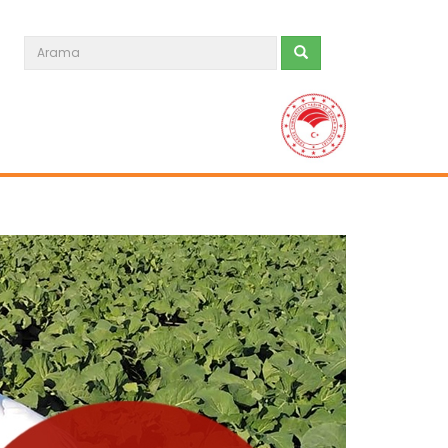
Kağızman kayısısı lezzetini...
Kars'ın Kağızman ilçesinde, Aras
Vadisi'nde mikroklimada yetişen...
Devamını Oku ->
Ayçiçeği üretimi destekle...
Aksaray'ın Eskil ilçesinde ayçiçeği
üretimi, planlı üretim modeli...
Devamını Oku ->