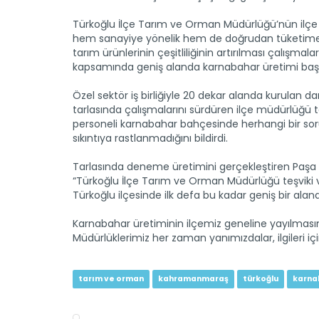
Türkoğlu İlçe Tarım ve Orman Müdürlüğü’nün ilçe
hem sanayiye yönelik hem de doğrudan tüketime
tarım ürünlerinin çeşitliliğinin artırılması çalışmalar
kapsamında geniş alanda karnabahar üretimi başl
Özel sektör iş birliğiyle 20 dekar alanda kurulan 
tarlasında çalışmalarını sürdüren ilçe müdürlüğü t
personeli karnabahar bahçesinde herhangi bir so
sıkıntıya rastlanmadığını bildirdi.
Tarlasında deneme üretimini gerçekleştiren Paşa 
“Türkoğlu İlçe Tarım ve Orman Müdürlüğü teşviki v
Türkoğlu ilçesinde ilk defa bu kadar geniş bir al
Karnabahar üretiminin ilçemiz geneline yayılmasın
Müdürlüklerimiz her zaman yanımızdalar, ilgileri iç
tarım ve orman
kahramanmaraş
türkoğlu
karna