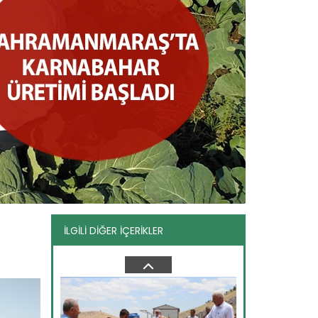
Kars’ın coğrafi işaretli...
Mera ve yaylalarında yoğun
hayvancılık yapılan Kars Türkiye'nin...
Devamını Oku ->
İLGİLİ DİĞER İÇERİKLER
Kahramanmaraş’ta çığşar kirazı...
Kahramanmaraş’ta kiraz hasat
etkinliği düzenlendi. Andırın...
Devamını Oku ->